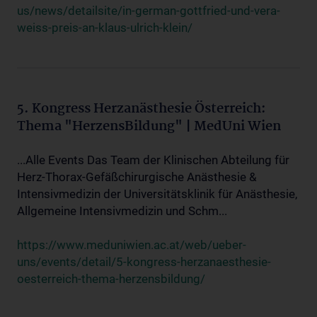
us/news/detailsite/in-german-gottfried-und-vera-
weiss-preis-an-klaus-ulrich-klein/
5. Kongress Herzanästhesie Österreich:
Thema "HerzensBildung" | MedUni Wien
...Alle Events Das Team der Klinischen Abteilung für
Herz-Thorax-Gefäßchirurgische Anästhesie &
Intensivmedizin der Universitätsklinik für Anästhesie,
Allgemeine Intensivmedizin und Schm...
https://www.meduniwien.ac.at/web/ueber-
uns/events/detail/5-kongress-herzanaesthesie-
oesterreich-thema-herzensbildung/