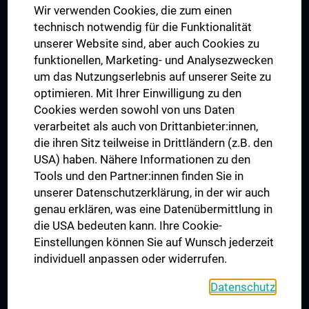
Wir verwenden Cookies, die zum einen
Graduiertentraining
technisch notwendig für die Funktionalität
Dual Career
unserer Website sind, aber auch Cookies zu
funktionellen, Marketing- und Analysezwecken
Trusted Reseach - Research Security - Foreign Interference
um das Nutzungserlebnis auf unserer Seite zu
UNESCO Lehrstuhl für Bioethik
optimieren. Mit Ihrer Einwilligung zu den
MUVI
Cookies werden sowohl von uns Daten
verarbeitet als auch von Drittanbieter:innen,
die ihren Sitz teilweise in Drittländern (z.B. den
USA) haben. Nähere Informationen zu den
Folgen Sie uns auf
Tools und den Partner:innen finden Sie in
unserer Datenschutzerklärung, in der wir auch
genau erklären, was eine Datenübermittlung in
die USA bedeuten kann. Ihre Cookie-
Einstellungen können Sie auf Wunsch jederzeit
individuell anpassen oder widerrufen.
PRESSE
JOBS
Datenschutz
MEDUNI SHOP