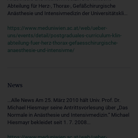
Abteilung für Herz-, Thorax-, Gefäßchirurgische
Anästhesie und Intensivmedizin der Universitätskli...
https://www.meduniwien.ac.at/web/ueber-
uns/events/detail/postgraduales-curriculum-klin-
abteilung-fuer-herz-thorax-gefaesschirurgische-
anaesthesie-und-intensivme/
News
...Alle News Am 25. März 2010 hält Univ. Prof. Dr.
Michael Hiesmayr seine Antrittsvorlesung über „Das
Normale in Anästhesie und Intensivmedizin.“ Michael
Hiesmayr bekleidet seit 1. 7. 2008...
https://www.meduniwien.ac.at/web/ueber-