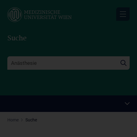
Skip
to
main
content
Suche
Home
Suche