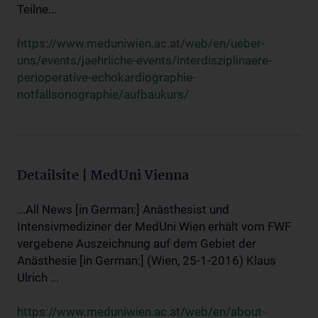
Teilne...
https://www.meduniwien.ac.at/web/en/ueber-
uns/events/jaehrliche-events/interdisziplinaere-
perioperative-echokardiographie-
notfallsonographie/aufbaukurs/
Detailsite | MedUni Vienna
...All News [in German:] Anästhesist und
Intensivmediziner der MedUni Wien erhält vom FWF
vergebene Auszeichnung auf dem Gebiet der
Anästhesie [in German:] (Wien, 25-1-2016) Klaus
Ulrich ...
https://www.meduniwien.ac.at/web/en/about-