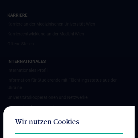
KARRIERE
Karriere an der Medizinischen Universität Wien
Karriereentwicklung an der MedUni Wien
Offene Stellen
INTERNATIONALES
Internationales Profil
Information für Studierende mit Flüchtlingsstatus aus der
Ukraine
Universitätskooperationen und Netzwerke
Internationale Kooperationen
Adjunct Professorships
Wir nutzen Cookies
Student & Staff Exchange
Das KPJ der MedUni Wien