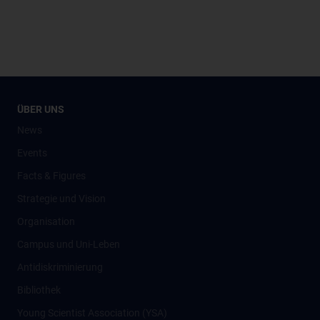
ÜBER UNS
News
Events
Facts & Figures
Strategie und Vision
Organisation
Campus und Uni-Leben
Antidiskriminierung
Bibliothek
Young Scientist Association (YSA)