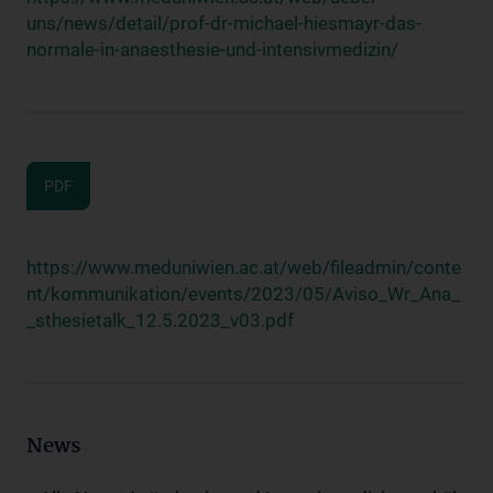
uns/news/detail/prof-dr-michael-hiesmayr-das-
normale-in-anaesthesie-und-intensivmedizin/
PDF
https://www.meduniwien.ac.at/web/fileadmin/conte
nt/kommunikation/events/2023/05/Aviso_Wr_Ana_
_sthesietalk_12.5.2023_v03.pdf
News