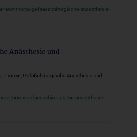
r-herz-thorax-gefaesschirurgische-anaesthesie-
che Anästhesie und
z-, Thorax-, Gefäßchirurgische Anästhesie und
herz-thorax-gefaesschirurgische-anaesthesie-