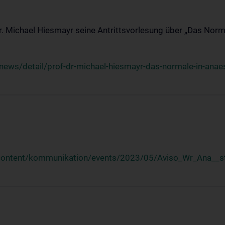
Dr. Michael Hiesmayr seine Antrittsvorlesung über „Das Norm
ews/detail/prof-dr-michael-hiesmayr-das-normale-in-anaes
/content/kommunikation/events/2023/05/Aviso_Wr_Ana__st