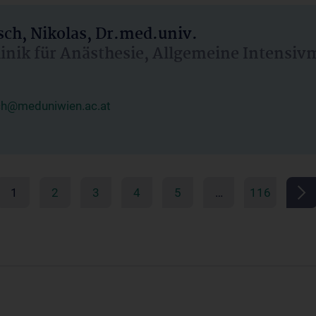
ch, Nikolas, Dr.med.univ.
linik für Anästhesie, Allgemeine Intensi
ch@meduniwien.ac.at
1
2
3
4
5
…
116