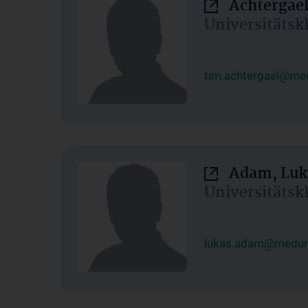
Achtergael
Universitätsk
tim.achtergael@med
Adam, Luk
Universitätsk
lukas.adam@meduni