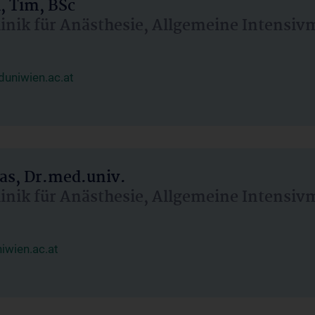
, Tim, BSc
linik für Anästhesie, Allgemeine Intensi
uniwien.ac.at
as, Dr.med.univ.
linik für Anästhesie, Allgemeine Intensi
wien.ac.at