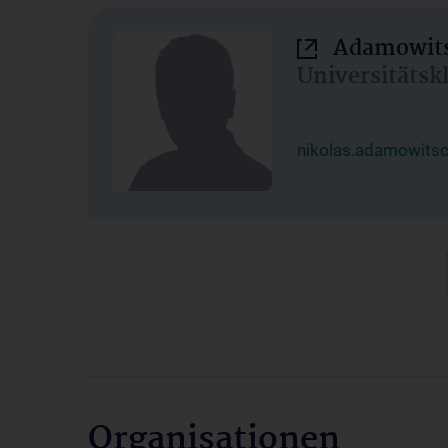
Adamowits
Universitätsk
nikolas.adamowits
Organisationen