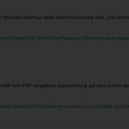
Dr. Michael Hiesmayr seine Antrittsvorlesung über „Das Norm
ews/detail/prof-dr-michael-hiesmayr-das-normale-in-anaes
 erhält vom FWF vergebene Auszeichnung auf dem Gebiet der
s/detail/gottfried-und-vera-weiss-preis-an-klaus-ulrich-k