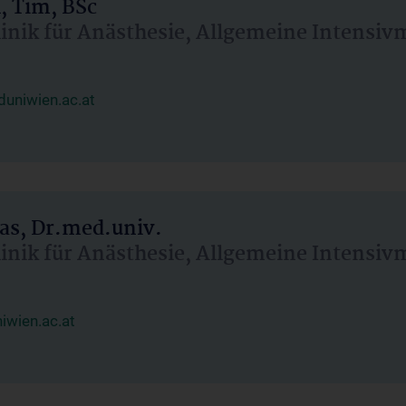
, Tim, BSc
linik für Anästhesie, Allgemeine Intensi
uniwien.ac.at
as, Dr.med.univ.
linik für Anästhesie, Allgemeine Intensi
wien.ac.at