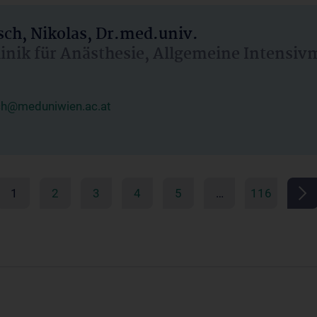
ch, Nikolas, Dr.med.univ.
linik für Anästhesie, Allgemeine Intensi
ch@meduniwien.ac.at
1
2
3
4
5
…
116