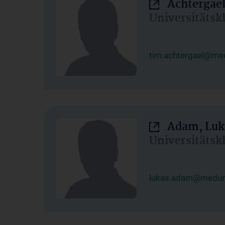
Achtergael
Universitätsk
tim.achtergael@med
Adam, Luk
Universitätsk
lukas.adam@meduni