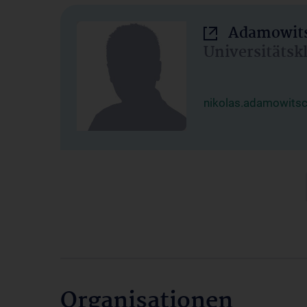
Adamowits
Universitätsk
nikolas.adamowits
Organisationen