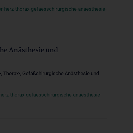
r-herz-thorax-gefaesschirurgische-anaesthesie-
che Anästhesie und
z-, Thorax-, Gefäßchirurgische Anästhesie und
herz-thorax-gefaesschirurgische-anaesthesie-