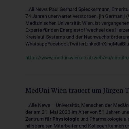
...All News Paul Gerhard Spieckermann, Emeritu
74 Jahren unerwartet verstorben. [in German:] 
Medizinischen Universität Wien, ist vergangenen
Experte
für
den Energiestoffwechsel des Herzen
Kreislauf-Systems und der Nachwuchsförderung w
WhatsappFacebookTwitterLinkedInXingMailBlue
https://www.meduniwien.ac.at/web/en/about-us
MedUni Wien trauert um Jürgen 
...Alle News – Universität, Menschen der MedUn
der am 21. Mai 2023 im Alter von 51 Jahren uner
Zentrum
für
Physiologie
und Pharmakologie als 
hilfsbereiten Mitarbeiter und Kollegen kennen u