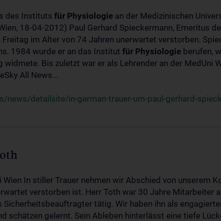
s des Instituts
für
Physiologie
an der Medizinischen Univers
(Wien, 18-04-2012) Paul Gerhard Spieckermann, Emeritus de
 Freitag im Alter von 74 Jahren unerwartet verstorben. Spie
s. 1984 wurde er an das Institut
für
Physiologie
berufen, w
idmete. Bis zuletzt war er als Lehrender an der MedUni Wi
Sky All News...
/news/detailsite/in-german-trauer-um-paul-gerhard-spie
Toth
i Wien In stiller Trauer nehmen wir Abschied von unserem K
wartet verstorben ist. Herr Toth war 30 Jahre Mitarbeiter a
Sicherheitsbeauftragter tätig. Wir haben ihn als engagierte
nd schätzen gelernt. Sein Ableben hinterlässt eine tiefe Lüc