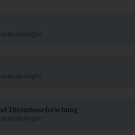
harmakologie
harmakologie
 und Thromboseforschung
harmakologie