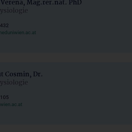
 Verena, Mag.rer.nat. PhD
hysiologie
1432
eduniwien.ac.at
ut Cosmin, Dr.
hysiologie
1105
wien.ac.at