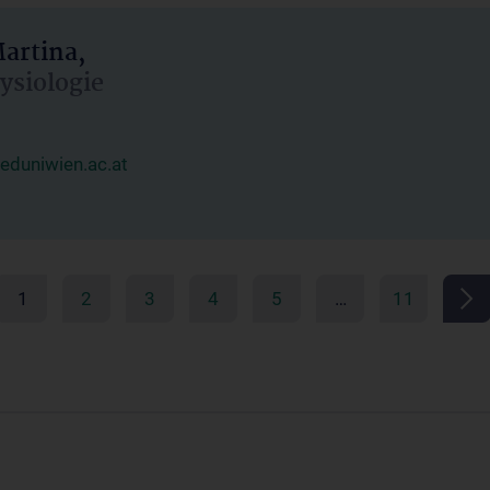
artina,
hysiologie
duniwien.ac.at
1
2
3
4
5
…
11