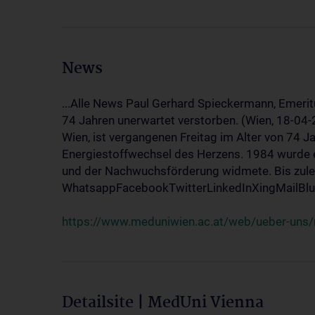
News
...Alle News Paul Gerhard Spieckermann, Emerit
74 Jahren unerwartet verstorben. (Wien, 18-04
Wien, ist vergangenen Freitag im Alter von 74 J
Energiestoffwechsel des Herzens. 1984 wurde e
und der Nachwuchsförderung widmete. Bis zuletz
WhatsappFacebookTwitterLinkedInXingMailBlue
https://www.meduniwien.ac.at/web/ueber-uns/
Detailsite | MedUni Vienna