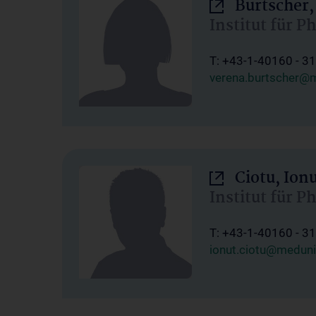
Burtscher,
Institut für P
T: +43-1-40160 - 3
verena.burtscher@m
Ciotu, Ion
Institut für P
T: +43-1-40160 - 3
ionut.ciotu@meduni