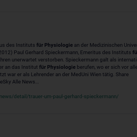
us des Instituts
für
Physiologie
an der Medizinischen Univer
-2012) Paul Gerhard Spieckermann, Emeritus des Instituts
fü
ahren unerwartet verstorben. Spieckermann galt als interna
r an das Institut
für
Physiologie
berufen, wo er sich vor a
t war er als Lehrender an der MedUni Wien tätig. Share
Sky Alle News...
news/detail/trauer-um-paul-gerhard-spieckermann/