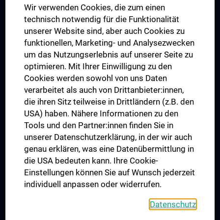
Wir verwenden Cookies, die zum einen
Graduiertentraining
technisch notwendig für die Funktionalität
Dual Career
unserer Website sind, aber auch Cookies zu
funktionellen, Marketing- und Analysezwecken
Trusted Reseach - Research Security - Foreign Interference
um das Nutzungserlebnis auf unserer Seite zu
UNESCO Lehrstuhl für Bioethik
optimieren. Mit Ihrer Einwilligung zu den
MUVI
Cookies werden sowohl von uns Daten
verarbeitet als auch von Drittanbieter:innen,
die ihren Sitz teilweise in Drittländern (z.B. den
USA) haben. Nähere Informationen zu den
Folgen Sie uns auf
Tools und den Partner:innen finden Sie in
unserer Datenschutzerklärung, in der wir auch
genau erklären, was eine Datenübermittlung in
die USA bedeuten kann. Ihre Cookie-
Einstellungen können Sie auf Wunsch jederzeit
individuell anpassen oder widerrufen.
PRESSE
JOBS
Datenschutz
MEDUNI SHOP