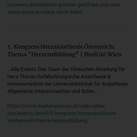
us/news/detailsite/in-german-gottfried-und-vera-
weiss-preis-an-klaus-ulrich-klein/
5. Kongress Herzanästhesie Österreich:
Thema "HerzensBildung" | MedUni Wien
...Alle Events Das Team der Klinischen Abteilung für
Herz-Thorax-Gefäßchirurgische Anästhesie &
Intensivmedizin der Universitätsklinik für Anästhesie,
Allgemeine Intensivmedizin und Schm...
https://www.meduniwien.ac.at/web/ueber-
uns/events/detail/5-kongress-herzanaesthesie-
oesterreich-thema-herzensbildung/