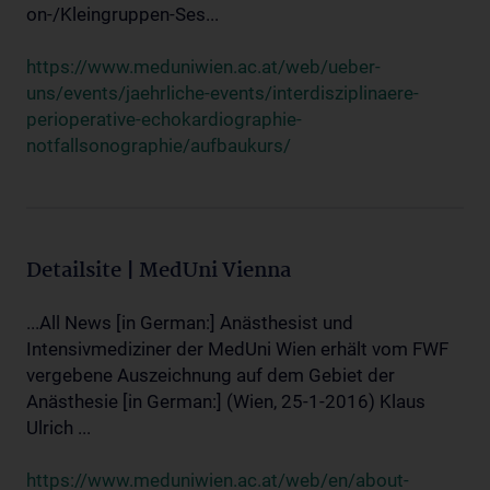
on-/Kleingruppen-Ses...
https://www.meduniwien.ac.at/web/ueber-
uns/events/jaehrliche-events/interdisziplinaere-
perioperative-echokardiographie-
notfallsonographie/aufbaukurs/
Detailsite | MedUni Vienna
...All News [in German:] Anästhesist und
Intensivmediziner der MedUni Wien erhält vom FWF
vergebene Auszeichnung auf dem Gebiet der
Anästhesie [in German:] (Wien, 25-1-2016) Klaus
Ulrich ...
https://www.meduniwien.ac.at/web/en/about-