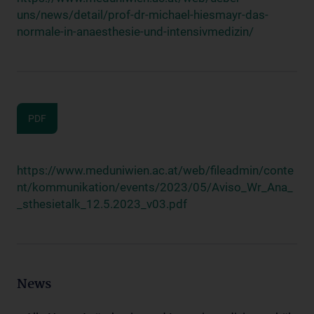
uns/news/detail/prof-dr-michael-hiesmayr-das-
normale-in-anaesthesie-und-intensivmedizin/
PDF
https://www.meduniwien.ac.at/web/fileadmin/conte
nt/kommunikation/events/2023/05/Aviso_Wr_Ana_
_sthesietalk_12.5.2023_v03.pdf
News