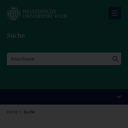
Skip
to
main
content
Suche
Home
Suche