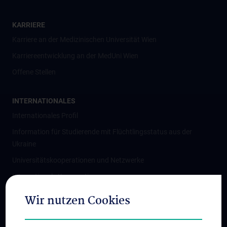
KARRIERE
Karriere an der Medizinischen Universität Wien
Karriereentwicklung an der MedUni Wien
Offene Stellen
INTERNATIONALES
Internationales Profil
Information für Studierende mit Flüchtlingsstatus aus der
Ukraine
Universitätskooperationen und Netzwerke
Internationale Kooperationen
Adjunct Professorships
Wir nutzen Cookies
Student & Staff Exchange
Das KPJ der MedUni Wien