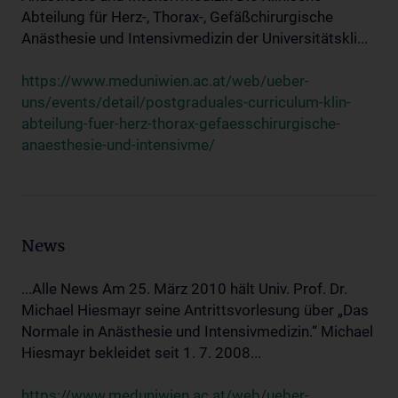
Abteilung für Herz-, Thorax-, Gefäßchirurgische
Anästhesie und Intensivmedizin der Universitätskli...
https://www.meduniwien.ac.at/web/ueber-
uns/events/detail/postgraduales-curriculum-klin-
abteilung-fuer-herz-thorax-gefaesschirurgische-
anaesthesie-und-intensivme/
News
...Alle News Am 25. März 2010 hält Univ. Prof. Dr.
Michael Hiesmayr seine Antrittsvorlesung über „Das
Normale in Anästhesie und Intensivmedizin.“ Michael
Hiesmayr bekleidet seit 1. 7. 2008...
https://www.meduniwien.ac.at/web/ueber-