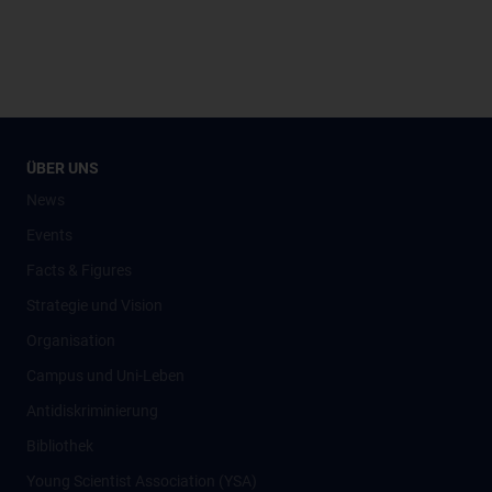
ÜBER UNS
News
Events
Facts & Figures
Strategie und Vision
Organisation
Campus und Uni-Leben
Antidiskriminierung
Bibliothek
Young Scientist Association (YSA)