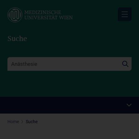
Skip
to
main
content
Suche
Home
Suche