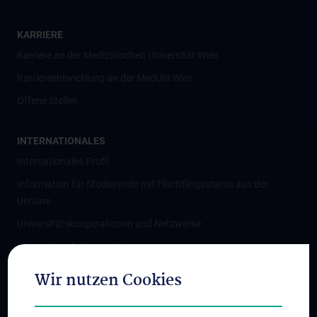
KARRIERE
Karriere an der Medizinischen Universität Wien
Karriereentwicklung an der MedUni Wien
Offene Stellen
INTERNATIONALES
Internationales Profil
Information für Studierende mit Flüchtlingsstatus aus der
Ukraine
Universitätskooperationen und Netzwerke
Internationale Kooperationen
Adjunct Professorships
Wir nutzen Cookies
Student & Staff Exchange
Das KPJ der MedUni Wien