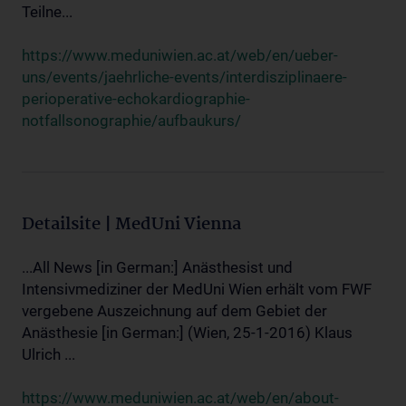
Teilne...
https://www.meduniwien.ac.at/web/en/ueber-
uns/events/jaehrliche-events/interdisziplinaere-
perioperative-echokardiographie-
notfallsonographie/aufbaukurs/
Detailsite | MedUni Vienna
...All News [in German:] Anästhesist und
Intensivmediziner der MedUni Wien erhält vom FWF
vergebene Auszeichnung auf dem Gebiet der
Anästhesie [in German:] (Wien, 25-1-2016) Klaus
Ulrich ...
https://www.meduniwien.ac.at/web/en/about-