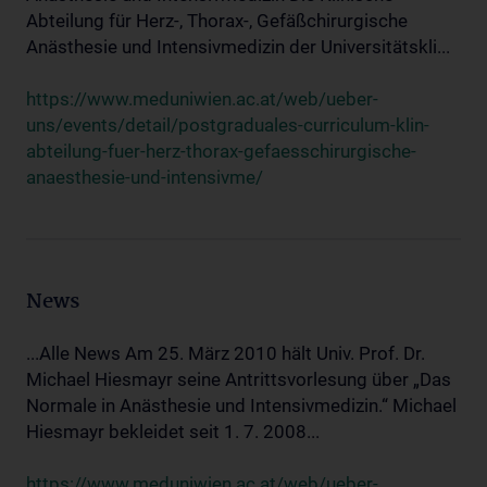
Abteilung für Herz-, Thorax-, Gefäßchirurgische
Anästhesie und Intensivmedizin der Universitätskli...
https://www.meduniwien.ac.at/web/ueber-
uns/events/detail/postgraduales-curriculum-klin-
abteilung-fuer-herz-thorax-gefaesschirurgische-
anaesthesie-und-intensivme/
News
...Alle News Am 25. März 2010 hält Univ. Prof. Dr.
Michael Hiesmayr seine Antrittsvorlesung über „Das
Normale in Anästhesie und Intensivmedizin.“ Michael
Hiesmayr bekleidet seit 1. 7. 2008...
https://www.meduniwien.ac.at/web/ueber-