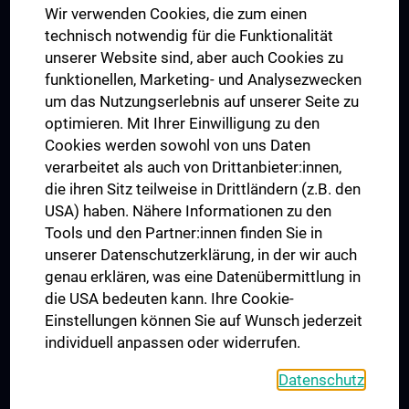
Wir verwenden Cookies, die zum einen
Graduiertentraining
technisch notwendig für die Funktionalität
Dual Career
unserer Website sind, aber auch Cookies zu
funktionellen, Marketing- und Analysezwecken
Trusted Reseach - Research Security - Foreign Interference
um das Nutzungserlebnis auf unserer Seite zu
UNESCO Lehrstuhl für Bioethik
optimieren. Mit Ihrer Einwilligung zu den
MUVI
Cookies werden sowohl von uns Daten
verarbeitet als auch von Drittanbieter:innen,
die ihren Sitz teilweise in Drittländern (z.B. den
USA) haben. Nähere Informationen zu den
Folgen Sie uns auf
Tools und den Partner:innen finden Sie in
unserer Datenschutzerklärung, in der wir auch
genau erklären, was eine Datenübermittlung in
die USA bedeuten kann. Ihre Cookie-
Einstellungen können Sie auf Wunsch jederzeit
individuell anpassen oder widerrufen.
PRESSE
JOBS
Datenschutz
MEDUNI SHOP