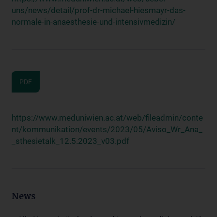
uns/news/detail/prof-dr-michael-hiesmayr-das-
normale-in-anaesthesie-und-intensivmedizin/
PDF
https://www.meduniwien.ac.at/web/fileadmin/conte
nt/kommunikation/events/2023/05/Aviso_Wr_Ana_
_sthesietalk_12.5.2023_v03.pdf
News