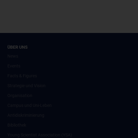
ÜBER UNS
News
Events
Facts & Figures
Strategie und Vision
Organisation
Campus und Uni-Leben
Antidiskriminierung
Bibliothek
Young Scientist Association (YSA)