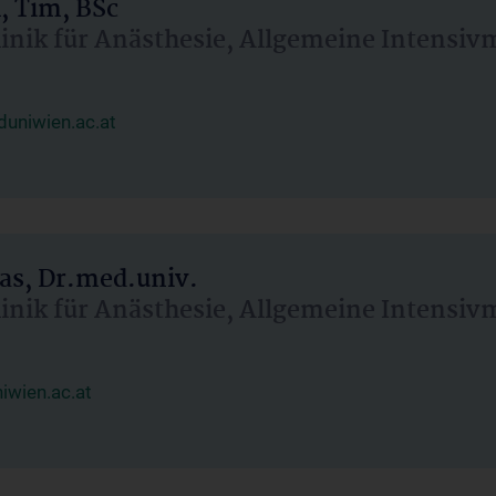
, Tim, BSc
linik für Anästhesie, Allgemeine Intensi
uniwien.ac.at
as, Dr.med.univ.
linik für Anästhesie, Allgemeine Intensi
wien.ac.at