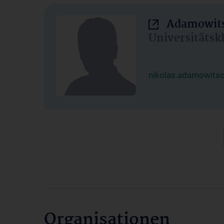
Adamowits
Universitätsk
nikolas.adamowits
Organisationen