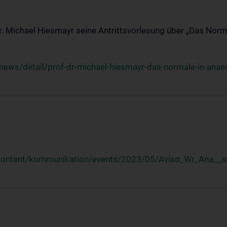
Dr. Michael Hiesmayr seine Antrittsvorlesung über „Das Norm
ews/detail/prof-dr-michael-hiesmayr-das-normale-in-anaes
/content/kommunikation/events/2023/05/Aviso_Wr_Ana__st