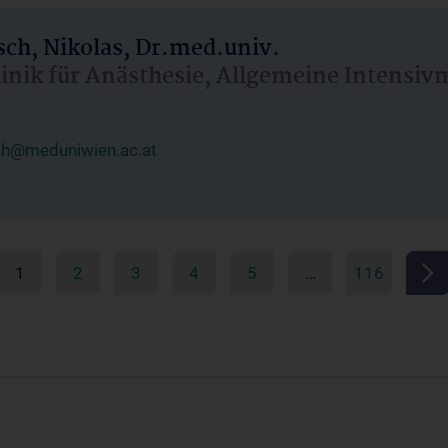
ch, Nikolas, Dr.med.univ.
linik für Anästhesie, Allgemeine Intensi
ch@meduniwien.ac.at
1
2
3
4
5
…
116