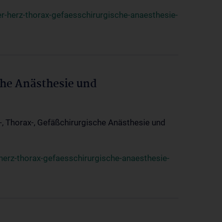
r-herz-thorax-gefaesschirurgische-anaesthesie-
che Anästhesie und
z-, Thorax-, Gefäßchirurgische Anästhesie und
herz-thorax-gefaesschirurgische-anaesthesie-