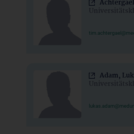
Achtergael
Universitätsk
tim.achtergael@med
Adam, Luk
Universitätsk
lukas.adam@meduni