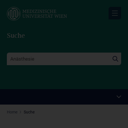
Skip
to
main
content
Suche
Home
Suche