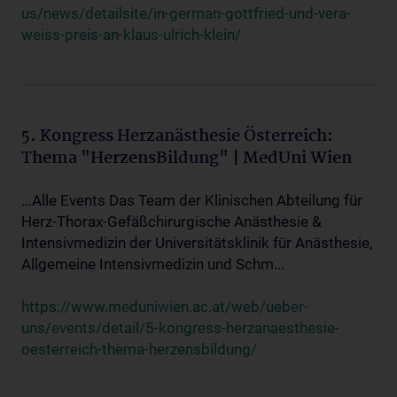
us/news/detailsite/in-german-gottfried-und-vera-
weiss-preis-an-klaus-ulrich-klein/
5. Kongress Herzanästhesie Österreich:
Thema "HerzensBildung" | MedUni Wien
...Alle Events Das Team der Klinischen Abteilung für
Herz-Thorax-Gefäßchirurgische Anästhesie &
Intensivmedizin der Universitätsklinik für Anästhesie,
Allgemeine Intensivmedizin und Schm...
https://www.meduniwien.ac.at/web/ueber-
uns/events/detail/5-kongress-herzanaesthesie-
oesterreich-thema-herzensbildung/