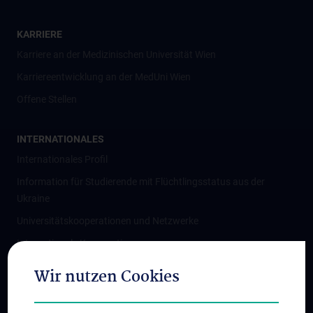
KARRIERE
Karriere an der Medizinischen Universität Wien
Karriereentwicklung an der MedUni Wien
Offene Stellen
INTERNATIONALES
Internationales Profil
Information für Studierende mit Flüchtlingsstatus aus der
Ukraine
Universitätskooperationen und Netzwerke
Internationale Kooperationen
Adjunct Professorships
Wir nutzen Cookies
Student & Staff Exchange
Das KPJ der MedUni Wien