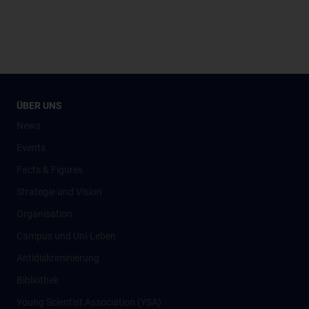
ÜBER UNS
News
Events
Facts & Figures
Strategie und Vision
Organisation
Campus und Uni-Leben
Antidiskriminierung
Bibliothek
Young Scientist Association (YSA)