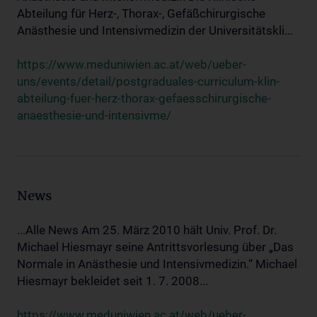
Abteilung für Herz-, Thorax-, Gefäßchirurgische
Anästhesie und Intensivmedizin der Universitätskli...
https://www.meduniwien.ac.at/web/ueber-
uns/events/detail/postgraduales-curriculum-klin-
abteilung-fuer-herz-thorax-gefaesschirurgische-
anaesthesie-und-intensivme/
News
...Alle News Am 25. März 2010 hält Univ. Prof. Dr.
Michael Hiesmayr seine Antrittsvorlesung über „Das
Normale in Anästhesie und Intensivmedizin.“ Michael
Hiesmayr bekleidet seit 1. 7. 2008...
https://www.meduniwien.ac.at/web/ueber-