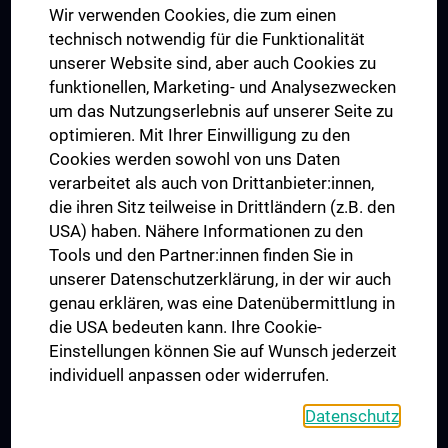
Wir verwenden Cookies, die zum einen
Graduiertentraining
technisch notwendig für die Funktionalität
Dual Career
unserer Website sind, aber auch Cookies zu
funktionellen, Marketing- und Analysezwecken
Trusted Reseach - Research Security - Foreign Interference
um das Nutzungserlebnis auf unserer Seite zu
UNESCO Lehrstuhl für Bioethik
optimieren. Mit Ihrer Einwilligung zu den
MUVI
Cookies werden sowohl von uns Daten
verarbeitet als auch von Drittanbieter:innen,
die ihren Sitz teilweise in Drittländern (z.B. den
USA) haben. Nähere Informationen zu den
Folgen Sie uns auf
Tools und den Partner:innen finden Sie in
unserer Datenschutzerklärung, in der wir auch
genau erklären, was eine Datenübermittlung in
die USA bedeuten kann. Ihre Cookie-
Einstellungen können Sie auf Wunsch jederzeit
individuell anpassen oder widerrufen.
PRESSE
JOBS
Datenschutz
MEDUNI SHOP