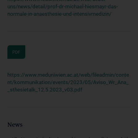
uns/news/detail/prof-dr-michael-hiesmayr-das-
normale-in-anaesthesie-und-intensivmedizin/
PDF
https://www.meduniwien.ac.at/web/fileadmin/conte
nt/kommunikation/events/2023/05/Aviso_Wr_Ana_
_sthesietalk_12.5.2023_v03.pdf
News