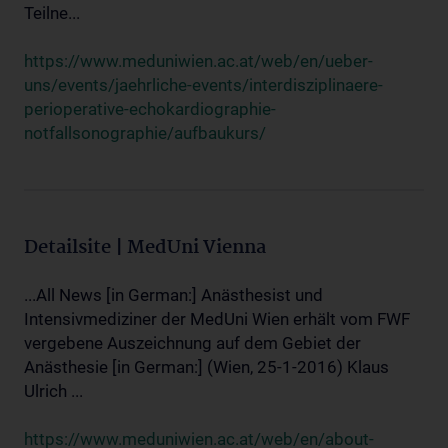
Teilne...
https://www.meduniwien.ac.at/web/en/ueber-
uns/events/jaehrliche-events/interdisziplinaere-
perioperative-echokardiographie-
notfallsonographie/aufbaukurs/
Detailsite | MedUni Vienna
...All News [in German:] Anästhesist und
Intensivmediziner der MedUni Wien erhält vom FWF
vergebene Auszeichnung auf dem Gebiet der
Anästhesie [in German:] (Wien, 25-1-2016) Klaus
Ulrich ...
https://www.meduniwien.ac.at/web/en/about-