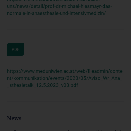
uns/news/detail/prof-dr-michael-hiesmayr-das-
normale-in-anaesthesie-und-intensivmedizin/
PDF
https://www.meduniwien.ac.at/web/fileadmin/conte
nt/kommunikation/events/2023/05/Aviso_Wr_Ana_
_sthesietalk_12.5.2023_v03.pdf
News