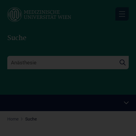
Skip
to
main
content
Suche
Home
Suche