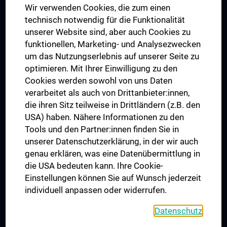
Wir verwenden Cookies, die zum einen
Graduiertentraining
technisch notwendig für die Funktionalität
Dual Career
unserer Website sind, aber auch Cookies zu
funktionellen, Marketing- und Analysezwecken
Trusted Reseach - Research Security - Foreign Interference
um das Nutzungserlebnis auf unserer Seite zu
UNESCO Lehrstuhl für Bioethik
optimieren. Mit Ihrer Einwilligung zu den
MUVI
Cookies werden sowohl von uns Daten
verarbeitet als auch von Drittanbieter:innen,
die ihren Sitz teilweise in Drittländern (z.B. den
USA) haben. Nähere Informationen zu den
Folgen Sie uns auf
Tools und den Partner:innen finden Sie in
unserer Datenschutzerklärung, in der wir auch
genau erklären, was eine Datenübermittlung in
die USA bedeuten kann. Ihre Cookie-
Einstellungen können Sie auf Wunsch jederzeit
individuell anpassen oder widerrufen.
PRESSE
JOBS
Datenschutz
MEDUNI SHOP