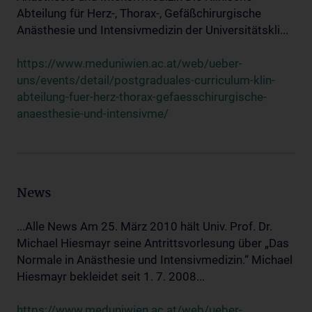
Abteilung für Herz-, Thorax-, Gefäßchirurgische
Anästhesie und Intensivmedizin der Universitätskli...
https://www.meduniwien.ac.at/web/ueber-
uns/events/detail/postgraduales-curriculum-klin-
abteilung-fuer-herz-thorax-gefaesschirurgische-
anaesthesie-und-intensivme/
News
...Alle News Am 25. März 2010 hält Univ. Prof. Dr.
Michael Hiesmayr seine Antrittsvorlesung über „Das
Normale in Anästhesie und Intensivmedizin.“ Michael
Hiesmayr bekleidet seit 1. 7. 2008...
https://www.meduniwien.ac.at/web/ueber-