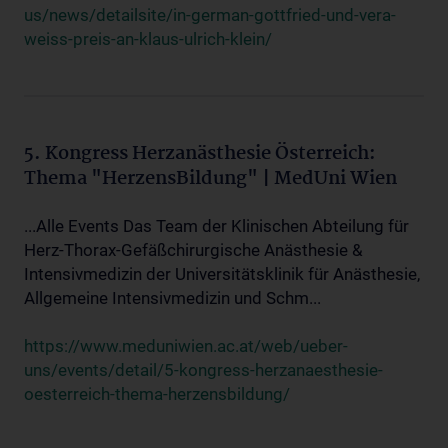
us/news/detailsite/in-german-gottfried-und-vera-
weiss-preis-an-klaus-ulrich-klein/
5. Kongress Herzanästhesie Österreich:
Thema "HerzensBildung" | MedUni Wien
...Alle Events Das Team der Klinischen Abteilung für
Herz-Thorax-Gefäßchirurgische Anästhesie &
Intensivmedizin der Universitätsklinik für Anästhesie,
Allgemeine Intensivmedizin und Schm...
https://www.meduniwien.ac.at/web/ueber-
uns/events/detail/5-kongress-herzanaesthesie-
oesterreich-thema-herzensbildung/