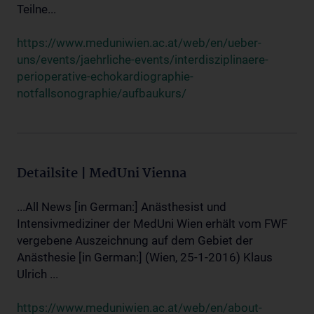
Teilne...
https://www.meduniwien.ac.at/web/en/ueber-
uns/events/jaehrliche-events/interdisziplinaere-
perioperative-echokardiographie-
notfallsonographie/aufbaukurs/
Detailsite | MedUni Vienna
...All News [in German:] Anästhesist und
Intensivmediziner der MedUni Wien erhält vom FWF
vergebene Auszeichnung auf dem Gebiet der
Anästhesie [in German:] (Wien, 25-1-2016) Klaus
Ulrich ...
https://www.meduniwien.ac.at/web/en/about-