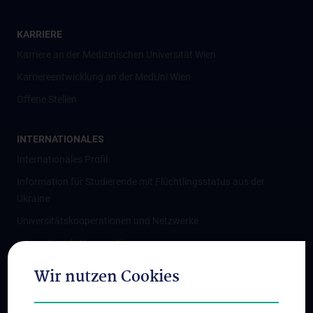
KARRIERE
Karriere an der Medizinischen Universität Wien
Karriereentwicklung an der MedUni Wien
Offene Stellen
INTERNATIONALES
Internationales Profil
Information für Studierende mit Flüchtlingsstatus aus der
Ukraine
Universitätskooperationen und Netzwerke
Internationale Kooperationen
Adjunct Professorships
Wir nutzen Cookies
Student & Staff Exchange
Das KPJ der MedUni Wien