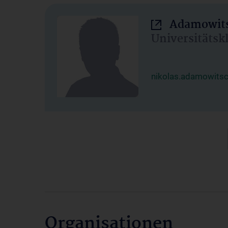
Adamowits
Universitätsk
nikolas.adamowits
Organisationen