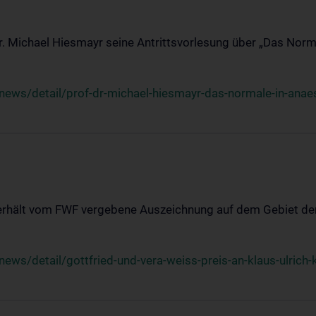
Dr. Michael Hiesmayr seine Antrittsvorlesung über „Das Norm
ews/detail/prof-dr-michael-hiesmayr-das-normale-in-anaes
 erhält vom FWF vergebene Auszeichnung auf dem Gebiet der
s/detail/gottfried-und-vera-weiss-preis-an-klaus-ulrich-k