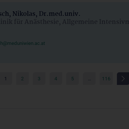
ch, Nikolas, Dr.med.univ.
linik für Anästhesie, Allgemeine Intensi
ch@meduniwien.ac.at
1
2
3
4
5
…
116