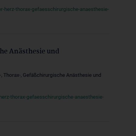
r-herz-thorax-gefaesschirurgische-anaesthesie-
che Anästhesie und
z-, Thorax-, Gefäßchirurgische Anästhesie und
herz-thorax-gefaesschirurgische-anaesthesie-