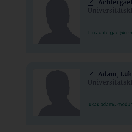
Achtergael
Universitätsk
tim.achtergael@med
Adam, Luk
Universitätsk
lukas.adam@meduni