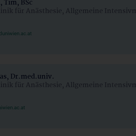
, Tim, BSc
linik für Anästhesie, Allgemeine Intensi
uniwien.ac.at
as, Dr.med.univ.
linik für Anästhesie, Allgemeine Intensi
wien.ac.at