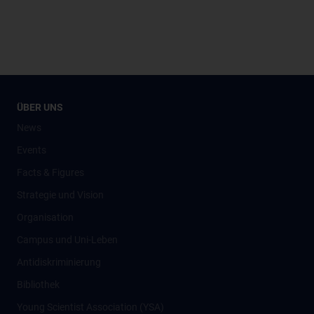
ÜBER UNS
News
Events
Facts & Figures
Strategie und Vision
Organisation
Campus und Uni-Leben
Antidiskriminierung
Bibliothek
Young Scientist Association (YSA)