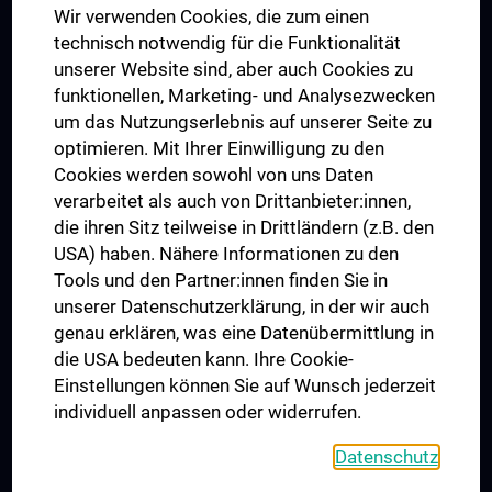
Wir verwenden Cookies, die zum einen
Graduiertentraining
technisch notwendig für die Funktionalität
Dual Career
unserer Website sind, aber auch Cookies zu
funktionellen, Marketing- und Analysezwecken
Trusted Reseach - Research Security - Foreign Interference
um das Nutzungserlebnis auf unserer Seite zu
UNESCO Lehrstuhl für Bioethik
optimieren. Mit Ihrer Einwilligung zu den
MUVI
Cookies werden sowohl von uns Daten
verarbeitet als auch von Drittanbieter:innen,
die ihren Sitz teilweise in Drittländern (z.B. den
USA) haben. Nähere Informationen zu den
Folgen Sie uns auf
Tools und den Partner:innen finden Sie in
unserer Datenschutzerklärung, in der wir auch
genau erklären, was eine Datenübermittlung in
die USA bedeuten kann. Ihre Cookie-
Einstellungen können Sie auf Wunsch jederzeit
individuell anpassen oder widerrufen.
PRESSE
JOBS
Datenschutz
MEDUNI SHOP