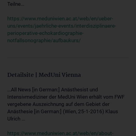
Teilne...
https://www.meduniwien.ac.at/web/en/ueber-
uns/events/jaehrliche-events/interdisziplinaere-
perioperative-echokardiographie-
notfallsonographie/aufbaukurs/
Detailsite | MedUni Vienna
...All News [in German:] Anästhesist und
Intensivmediziner der MedUni Wien erhält vom FWF
vergebene Auszeichnung auf dem Gebiet der
Anästhesie [in German:] (Wien, 25-1-2016) Klaus
Ulrich ...
https://www.meduniwien.ac.at/web/en/about-