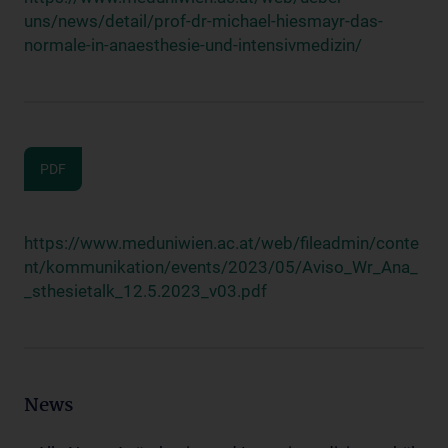
uns/news/detail/prof-dr-michael-hiesmayr-das-
normale-in-anaesthesie-und-intensivmedizin/
PDF
https://www.meduniwien.ac.at/web/fileadmin/conte
nt/kommunikation/events/2023/05/Aviso_Wr_Ana_
_sthesietalk_12.5.2023_v03.pdf
News