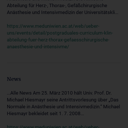
Abteilung für Herz-, Thorax-, Gefäßchirurgische
Anästhesie und Intensivmedizin der Universitätskli...
https://www.meduniwien.ac.at/web/ueber-
uns/events/detail/postgraduales-curriculum-klin-
abteilung-fuer-herz-thorax-gefaesschirurgische-
anaesthesie-und-intensivme/
News
...Alle News Am 25. März 2010 hält Univ. Prof. Dr.
Michael Hiesmayr seine Antrittsvorlesung über „Das
Normale in Anästhesie und Intensivmedizin.“ Michael
Hiesmayr bekleidet seit 1. 7. 2008...
https://www.meduniwien.ac.at/web/ueber-