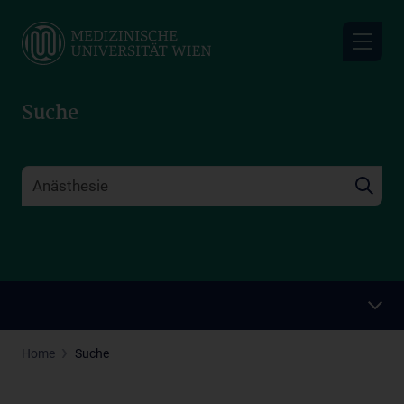
Skip
to
main
content
Suche
Home
Suche