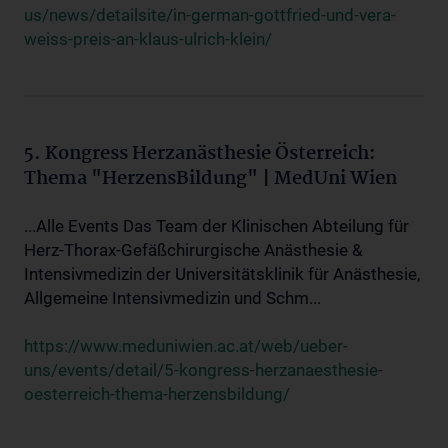
us/news/detailsite/in-german-gottfried-und-vera-
weiss-preis-an-klaus-ulrich-klein/
5. Kongress Herzanästhesie Österreich:
Thema "HerzensBildung" | MedUni Wien
...Alle Events Das Team der Klinischen Abteilung für
Herz-Thorax-Gefäßchirurgische Anästhesie &
Intensivmedizin der Universitätsklinik für Anästhesie,
Allgemeine Intensivmedizin und Schm...
https://www.meduniwien.ac.at/web/ueber-
uns/events/detail/5-kongress-herzanaesthesie-
oesterreich-thema-herzensbildung/