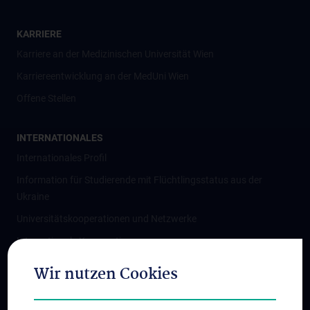
KARRIERE
Karriere an der Medizinischen Universität Wien
Karriereentwicklung an der MedUni Wien
Offene Stellen
INTERNATIONALES
Internationales Profil
Information für Studierende mit Flüchtlingsstatus aus der
Ukraine
Universitätskooperationen und Netzwerke
Internationale Kooperationen
Adjunct Professorships
Wir nutzen Cookies
Student & Staff Exchange
Das KPJ der MedUni Wien