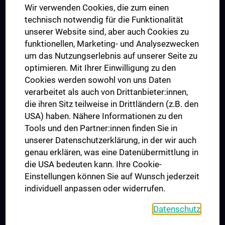
Wir verwenden Cookies, die zum einen
Graduiertentraining
technisch notwendig für die Funktionalität
Dual Career
unserer Website sind, aber auch Cookies zu
funktionellen, Marketing- und Analysezwecken
Trusted Reseach - Research Security - Foreign Interference
um das Nutzungserlebnis auf unserer Seite zu
UNESCO Lehrstuhl für Bioethik
optimieren. Mit Ihrer Einwilligung zu den
MUVI
Cookies werden sowohl von uns Daten
verarbeitet als auch von Drittanbieter:innen,
die ihren Sitz teilweise in Drittländern (z.B. den
USA) haben. Nähere Informationen zu den
Folgen Sie uns auf
Tools und den Partner:innen finden Sie in
unserer Datenschutzerklärung, in der wir auch
genau erklären, was eine Datenübermittlung in
die USA bedeuten kann. Ihre Cookie-
Einstellungen können Sie auf Wunsch jederzeit
individuell anpassen oder widerrufen.
PRESSE
JOBS
Datenschutz
MEDUNI SHOP