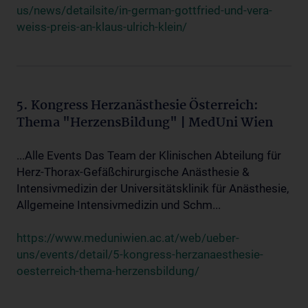
us/news/detailsite/in-german-gottfried-und-vera-
weiss-preis-an-klaus-ulrich-klein/
5. Kongress Herzanästhesie Österreich:
Thema "HerzensBildung" | MedUni Wien
...Alle Events Das Team der Klinischen Abteilung für
Herz-Thorax-Gefäßchirurgische Anästhesie &
Intensivmedizin der Universitätsklinik für Anästhesie,
Allgemeine Intensivmedizin und Schm...
https://www.meduniwien.ac.at/web/ueber-
uns/events/detail/5-kongress-herzanaesthesie-
oesterreich-thema-herzensbildung/