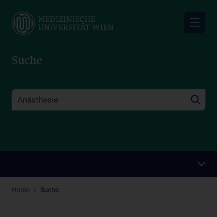
Skip
to
main
content
Suche
Home
Suche