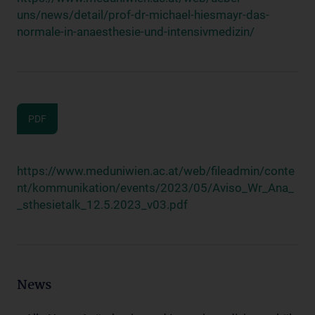
uns/news/detail/prof-dr-michael-hiesmayr-das-
normale-in-anaesthesie-und-intensivmedizin/
PDF
https://www.meduniwien.ac.at/web/fileadmin/conte
nt/kommunikation/events/2023/05/Aviso_Wr_Ana_
_sthesietalk_12.5.2023_v03.pdf
News