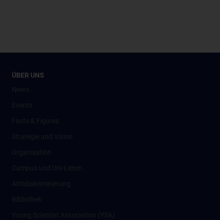
ÜBER UNS
News
Events
Facts & Figures
Strategie und Vision
Organisation
Campus und Uni-Leben
Antidiskriminierung
Bibliothek
Young Scientist Association (YSA)