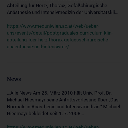
Abteilung für Herz-, Thorax-, Gefäßchirurgische
Anästhesie und Intensivmedizin der Universitätskli...
https://www.meduniwien.ac.at/web/ueber-
uns/events/detail/postgraduales-curriculum-klin-
abteilung-fuer-herz-thorax-gefaesschirurgische-
anaesthesie-und-intensivme/
News
...Alle News Am 25. März 2010 hält Univ. Prof. Dr.
Michael Hiesmayr seine Antrittsvorlesung über „Das
Normale in Anästhesie und Intensivmedizin.“ Michael
Hiesmayr bekleidet seit 1. 7. 2008...
https://www.meduniwien.ac.at/web/ueber-