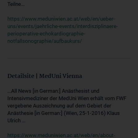
Teilne...
https://www.meduniwien.ac.at/web/en/ueber-
uns/events/jaehrliche-events/interdisziplinaere-
perioperative-echokardiographie-
notfallsonographie/aufbaukurs/
Detailsite | MedUni Vienna
...All News [in German:] Anästhesist und
Intensivmediziner der MedUni Wien erhält vom FWF
vergebene Auszeichnung auf dem Gebiet der
Anästhesie [in German:] (Wien, 25-1-2016) Klaus
Ulrich ...
https://www.meduniwien.ac.at/web/en/about-