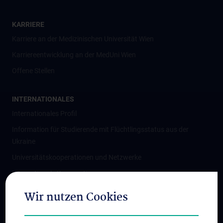
KARRIERE
Karriere an der Medizinischen Universität Wien
Karriereentwicklung an der MedUni Wien
Offene Stellen
INTERNATIONALES
Internationales Profil
Information für Studierende mit Flüchtlingsstatus aus der
Ukraine
Universitätskooperationen und Netzwerke
Internationale Kooperationen
Adjunct Professorships
Wir nutzen Cookies
Student & Staff Exchange
Das KPJ der MedUni Wien