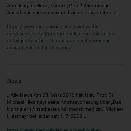
Abteilung für Herz-, Thorax-, Gefäßchirurgische
Anästhesie und Intensivmedizin der Universitätskli...
https://www.meduniwien.ac.at/web/ueber-
uns/events/detail/postgraduales-curriculum-klin-
abteilung-fuer-herz-thorax-gefaesschirurgische-
anaesthesie-und-intensivme/
News
...Alle News Am 25. März 2010 hält Univ. Prof. Dr.
Michael Hiesmayr seine Antrittsvorlesung über „Das
Normale in Anästhesie und Intensivmedizin.“ Michael
Hiesmayr bekleidet seit 1. 7. 2008...
https://www.meduniwien.ac.at/web/ueber-