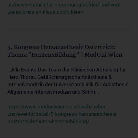
us/news/detailsite/in-german-gottfried-und-vera-
weiss-preis-an-klaus-ulrich-klein/
5. Kongress Herzanästhesie Österreich:
Thema "HerzensBildung" | MedUni Wien
...Alle Events Das Team der Klinischen Abteilung für
Herz-Thorax-Gefäßchirurgische Anästhesie &
Intensivmedizin der Universitätsklinik für Anästhesie,
Allgemeine Intensivmedizin und Schm...
https://www.meduniwien.ac.at/web/ueber-
uns/events/detail/5-kongress-herzanaesthesie-
oesterreich-thema-herzensbildung/