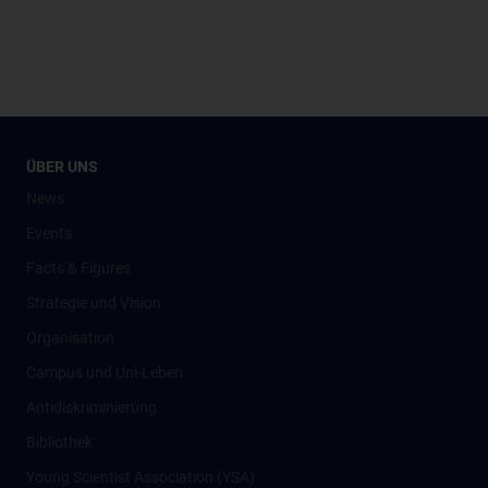
ÜBER UNS
News
Events
Facts & Figures
Strategie und Vision
Organisation
Campus und Uni-Leben
Antidiskriminierung
Bibliothek
Young Scientist Association (YSA)