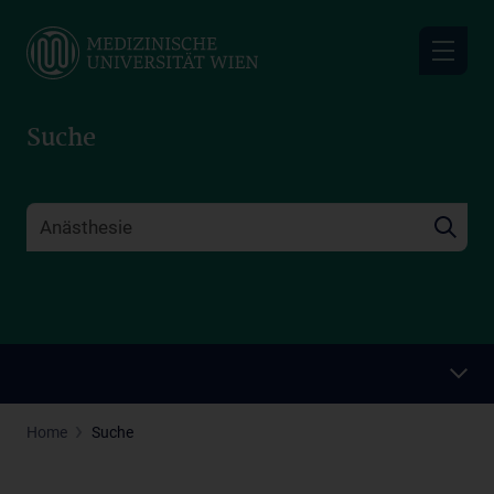
Skip
to
main
content
Suche
Home
Suche