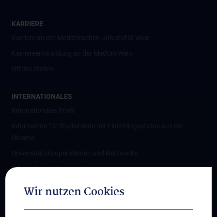
KARRIERE
Karriere an der Medizinischen Universität Wien
Karriereentwicklung an der MedUni Wien
Offene Stellen
INTERNATIONALES
Internationales Profil
Information für Studierende mit Flüchtlingsstatus aus der
Ukraine
Universitätskooperationen und Netzwerke
Internationale Kooperationen
Adjunct Professorships
Wir nutzen Cookies
Student & Staff Exchange
Das KPJ der MedUni Wien