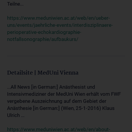
Teilne...
https://www.meduniwien.ac.at/web/en/ueber-
uns/events/jaehrliche-events/interdisziplinaere-
perioperative-echokardiographie-
notfallsonographie/aufbaukurs/
Detailsite | MedUni Vienna
...All News [in German:] Anästhesist und
Intensivmediziner der MedUni Wien erhält vom FWF
vergebene Auszeichnung auf dem Gebiet der
Anästhesie [in German:] (Wien, 25-1-2016) Klaus
Ulrich ...
https://www.meduniwien.ac.at/web/en/about-