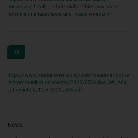
uns/news/detail/prof-dr-michael-hiesmayr-das-
normale-in-anaesthesie-und-intensivmedizin/
PDF
https://www.meduniwien.ac.at/web/fileadmin/conte
nt/kommunikation/events/2023/05/Aviso_Wr_Ana_
_sthesietalk_12.5.2023_v03.pdf
News