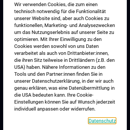
Wir verwenden Cookies, die zum einen
Graduiertentraining
technisch notwendig für die Funktionalität
Dual Career
unserer Website sind, aber auch Cookies zu
funktionellen, Marketing- und Analysezwecken
Trusted Reseach - Research Security - Foreign Interference
um das Nutzungserlebnis auf unserer Seite zu
UNESCO Lehrstuhl für Bioethik
optimieren. Mit Ihrer Einwilligung zu den
MUVI
Cookies werden sowohl von uns Daten
verarbeitet als auch von Drittanbieter:innen,
die ihren Sitz teilweise in Drittländern (z.B. den
USA) haben. Nähere Informationen zu den
Folgen Sie uns auf
Tools und den Partner:innen finden Sie in
unserer Datenschutzerklärung, in der wir auch
genau erklären, was eine Datenübermittlung in
die USA bedeuten kann. Ihre Cookie-
Einstellungen können Sie auf Wunsch jederzeit
individuell anpassen oder widerrufen.
PRESSE
JOBS
Datenschutz
MEDUNI SHOP