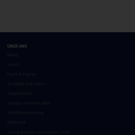
ÜBER UNS
News
Events
Facts & Figures
Strategie und Vision
Organisation
Campus und Uni-Leben
Antidiskriminierung
Bibliothek
Young Scientist Association (YSA)