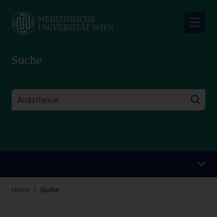
Skip
to
main
content
Suche
Home
Suche