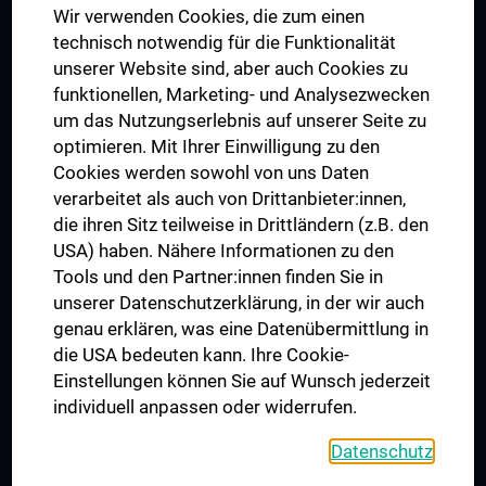
Wir verwenden Cookies, die zum einen
Graduiertentraining
technisch notwendig für die Funktionalität
Dual Career
unserer Website sind, aber auch Cookies zu
funktionellen, Marketing- und Analysezwecken
Trusted Reseach - Research Security - Foreign Interference
um das Nutzungserlebnis auf unserer Seite zu
UNESCO Lehrstuhl für Bioethik
optimieren. Mit Ihrer Einwilligung zu den
MUVI
Cookies werden sowohl von uns Daten
verarbeitet als auch von Drittanbieter:innen,
die ihren Sitz teilweise in Drittländern (z.B. den
USA) haben. Nähere Informationen zu den
Folgen Sie uns auf
Tools und den Partner:innen finden Sie in
unserer Datenschutzerklärung, in der wir auch
genau erklären, was eine Datenübermittlung in
die USA bedeuten kann. Ihre Cookie-
Einstellungen können Sie auf Wunsch jederzeit
individuell anpassen oder widerrufen.
PRESSE
JOBS
Datenschutz
MEDUNI SHOP