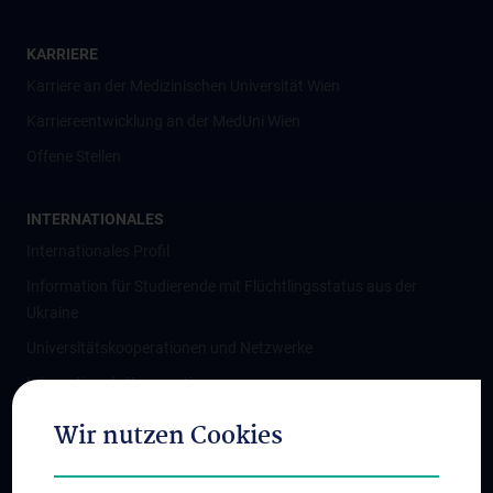
KARRIERE
Karriere an der Medizinischen Universität Wien
Karriereentwicklung an der MedUni Wien
Offene Stellen
INTERNATIONALES
Internationales Profil
Information für Studierende mit Flüchtlingsstatus aus der
Ukraine
Universitätskooperationen und Netzwerke
Internationale Kooperationen
Adjunct Professorships
Wir nutzen Cookies
Student & Staff Exchange
Das KPJ der MedUni Wien