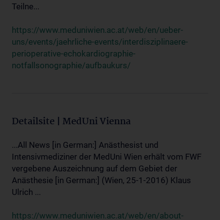
Teilne...
https://www.meduniwien.ac.at/web/en/ueber-
uns/events/jaehrliche-events/interdisziplinaere-
perioperative-echokardiographie-
notfallsonographie/aufbaukurs/
Detailsite | MedUni Vienna
...All News [in German:] Anästhesist und
Intensivmediziner der MedUni Wien erhält vom FWF
vergebene Auszeichnung auf dem Gebiet der
Anästhesie [in German:] (Wien, 25-1-2016) Klaus
Ulrich ...
https://www.meduniwien.ac.at/web/en/about-