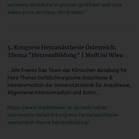
us/news/detailsite/in-german-gottfried-und-vera-
weiss-preis-an-klaus-ulrich-klein/
5. Kongress Herzanästhesie Österreich:
Thema "HerzensBildung" | MedUni Wien
...Alle Events Das Team der Klinischen Abteilung für
Herz-Thorax-Gefäßchirurgische Anästhesie &
Intensivmedizin der Universitätsklinik für Anästhesie,
Allgemeine Intensivmedizin und Schm...
https://www.meduniwien.ac.at/web/ueber-
uns/events/detail/5-kongress-herzanaesthesie-
oesterreich-thema-herzensbildung/