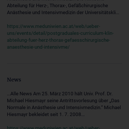
Abteilung für Herz-, Thorax-, Gefäßchirurgische
Anästhesie und Intensivmedizin der Universitätskli...
https://www.meduniwien.ac.at/web/ueber-
uns/events/detail/postgraduales-curriculum-klin-
abteilung-fuer-herz-thorax-gefaesschirurgische-
anaesthesie-und-intensivme/
News
...Alle News Am 25. März 2010 hält Univ. Prof. Dr.
Michael Hiesmayr seine Antrittsvorlesung über „Das
Normale in Anästhesie und Intensivmedizin.“ Michael
Hiesmayr bekleidet seit 1. 7. 2008...
https://www.meduniwien.ac.at/web/ueber-