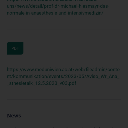
uns/news/detail/prof-dr-michael-hiesmayr-das-
normale-in-anaesthesie-und-intensivmedizin/
PDF
https://www.meduniwien.ac.at/web/fileadmin/conte
nt/kommunikation/events/2023/05/Aviso_Wr_Ana_
_sthesietalk_12.5.2023_v03.pdf
News