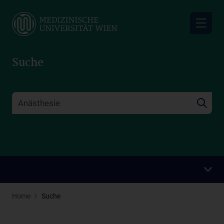
Skip
to
main
content
Suche
Home
Suche