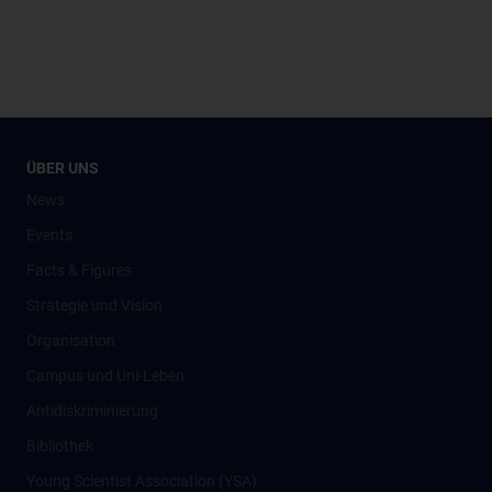
ÜBER UNS
News
Events
Facts & Figures
Strategie und Vision
Organisation
Campus und Uni-Leben
Antidiskriminierung
Bibliothek
Young Scientist Association (YSA)