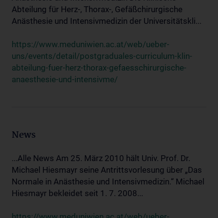
Abteilung für Herz-, Thorax-, Gefäßchirurgische
Anästhesie und Intensivmedizin der Universitätskli...
https://www.meduniwien.ac.at/web/ueber-
uns/events/detail/postgraduales-curriculum-klin-
abteilung-fuer-herz-thorax-gefaesschirurgische-
anaesthesie-und-intensivme/
News
...Alle News Am 25. März 2010 hält Univ. Prof. Dr.
Michael Hiesmayr seine Antrittsvorlesung über „Das
Normale in Anästhesie und Intensivmedizin.“ Michael
Hiesmayr bekleidet seit 1. 7. 2008...
https://www.meduniwien.ac.at/web/ueber-