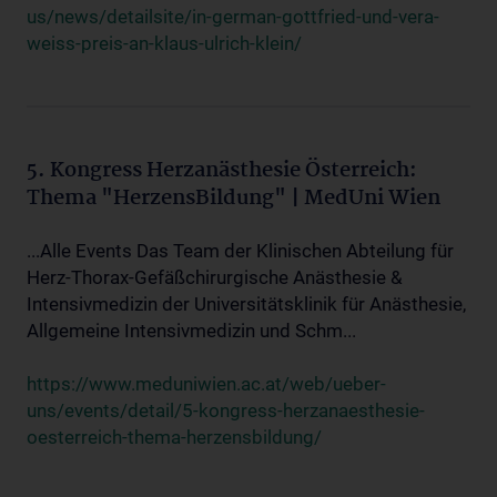
us/news/detailsite/in-german-gottfried-und-vera-
weiss-preis-an-klaus-ulrich-klein/
5. Kongress Herzanästhesie Österreich:
Thema "HerzensBildung" | MedUni Wien
...Alle Events Das Team der Klinischen Abteilung für
Herz-Thorax-Gefäßchirurgische Anästhesie &
Intensivmedizin der Universitätsklinik für Anästhesie,
Allgemeine Intensivmedizin und Schm...
https://www.meduniwien.ac.at/web/ueber-
uns/events/detail/5-kongress-herzanaesthesie-
oesterreich-thema-herzensbildung/