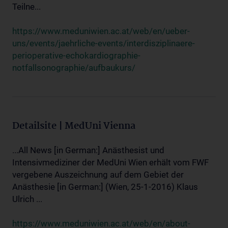
Teilne...
https://www.meduniwien.ac.at/web/en/ueber-
uns/events/jaehrliche-events/interdisziplinaere-
perioperative-echokardiographie-
notfallsonographie/aufbaukurs/
Detailsite | MedUni Vienna
...All News [in German:] Anästhesist und
Intensivmediziner der MedUni Wien erhält vom FWF
vergebene Auszeichnung auf dem Gebiet der
Anästhesie [in German:] (Wien, 25-1-2016) Klaus
Ulrich ...
https://www.meduniwien.ac.at/web/en/about-