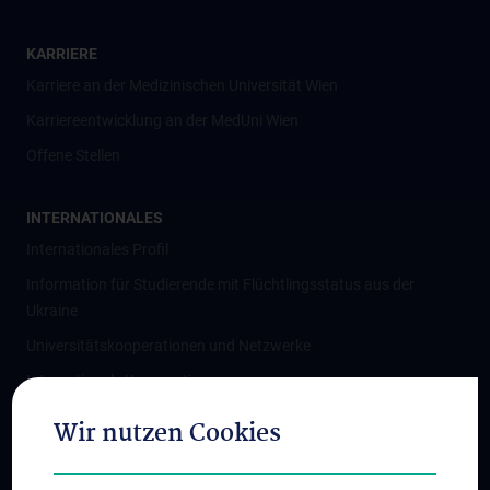
KARRIERE
Karriere an der Medizinischen Universität Wien
Karriereentwicklung an der MedUni Wien
Offene Stellen
INTERNATIONALES
Internationales Profil
Information für Studierende mit Flüchtlingsstatus aus der
Ukraine
Universitätskooperationen und Netzwerke
Internationale Kooperationen
Adjunct Professorships
Wir nutzen Cookies
Student & Staff Exchange
Das KPJ der MedUni Wien