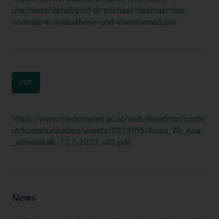
uns/news/detail/prof-dr-michael-hiesmayr-das-
normale-in-anaesthesie-und-intensivmedizin/
PDF
https://www.meduniwien.ac.at/web/fileadmin/conte
nt/kommunikation/events/2023/05/Aviso_Wr_Ana_
_sthesietalk_12.5.2023_v03.pdf
News