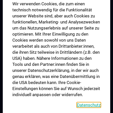
Wir verwenden Cookies, die zum einen
Graduiertentraining
technisch notwendig für die Funktionalität
Dual Career
unserer Website sind, aber auch Cookies zu
funktionellen, Marketing- und Analysezwecken
Trusted Reseach - Research Security - Foreign Interference
um das Nutzungserlebnis auf unserer Seite zu
UNESCO Lehrstuhl für Bioethik
optimieren. Mit Ihrer Einwilligung zu den
MUVI
Cookies werden sowohl von uns Daten
verarbeitet als auch von Drittanbieter:innen,
die ihren Sitz teilweise in Drittländern (z.B. den
USA) haben. Nähere Informationen zu den
Folgen Sie uns auf
Tools und den Partner:innen finden Sie in
unserer Datenschutzerklärung, in der wir auch
genau erklären, was eine Datenübermittlung in
die USA bedeuten kann. Ihre Cookie-
Einstellungen können Sie auf Wunsch jederzeit
individuell anpassen oder widerrufen.
PRESSE
JOBS
Datenschutz
MEDUNI SHOP