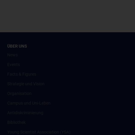
ÜBER UNS
News
Events
Facts & Figures
Strategie und Vision
Organisation
Campus und Uni-Leben
Antidiskriminierung
Bibliothek
Young Scientist Association (YSA)