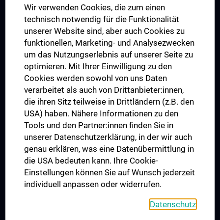
Wir verwenden Cookies, die zum einen
Graduiertentraining
technisch notwendig für die Funktionalität
Dual Career
unserer Website sind, aber auch Cookies zu
funktionellen, Marketing- und Analysezwecken
Trusted Reseach - Research Security - Foreign Interference
um das Nutzungserlebnis auf unserer Seite zu
UNESCO Lehrstuhl für Bioethik
optimieren. Mit Ihrer Einwilligung zu den
MUVI
Cookies werden sowohl von uns Daten
verarbeitet als auch von Drittanbieter:innen,
die ihren Sitz teilweise in Drittländern (z.B. den
USA) haben. Nähere Informationen zu den
Folgen Sie uns auf
Tools und den Partner:innen finden Sie in
unserer Datenschutzerklärung, in der wir auch
genau erklären, was eine Datenübermittlung in
die USA bedeuten kann. Ihre Cookie-
Einstellungen können Sie auf Wunsch jederzeit
individuell anpassen oder widerrufen.
PRESSE
JOBS
Datenschutz
MEDUNI SHOP