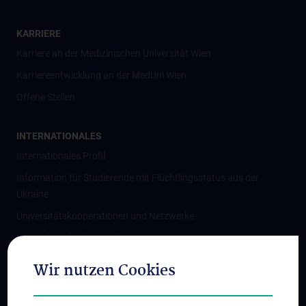
KARRIERE
Karriere an der Medizinischen Universität Wien
Karriereentwicklung an der MedUni Wien
Offene Stellen
INTERNATIONALES
Internationales Profil
Information für Studierende mit Flüchtlingsstatus aus der
Ukraine
Universitätskooperationen und Netzwerke
Internationale Kooperationen
Adjunct Professorships
Wir nutzen Cookies
Student & Staff Exchange
Das KPJ der MedUni Wien