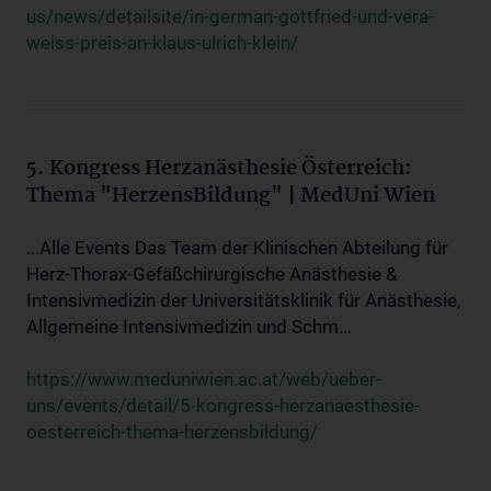
us/news/detailsite/in-german-gottfried-und-vera-
weiss-preis-an-klaus-ulrich-klein/
5. Kongress Herzanästhesie Österreich:
Thema "HerzensBildung" | MedUni Wien
...Alle Events Das Team der Klinischen Abteilung für
Herz-Thorax-Gefäßchirurgische Anästhesie &
Intensivmedizin der Universitätsklinik für Anästhesie,
Allgemeine Intensivmedizin und Schm...
https://www.meduniwien.ac.at/web/ueber-
uns/events/detail/5-kongress-herzanaesthesie-
oesterreich-thema-herzensbildung/