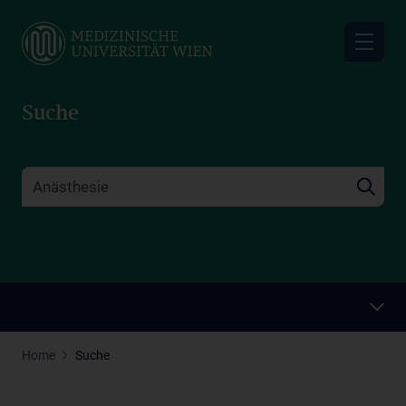
Skip
to
main
content
Suche
Home
Suche