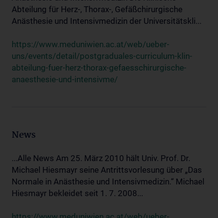
Abteilung für Herz-, Thorax-, Gefäßchirurgische
Anästhesie und Intensivmedizin der Universitätskli...
https://www.meduniwien.ac.at/web/ueber-
uns/events/detail/postgraduales-curriculum-klin-
abteilung-fuer-herz-thorax-gefaesschirurgische-
anaesthesie-und-intensivme/
News
...Alle News Am 25. März 2010 hält Univ. Prof. Dr.
Michael Hiesmayr seine Antrittsvorlesung über „Das
Normale in Anästhesie und Intensivmedizin.“ Michael
Hiesmayr bekleidet seit 1. 7. 2008...
https://www.meduniwien.ac.at/web/ueber-