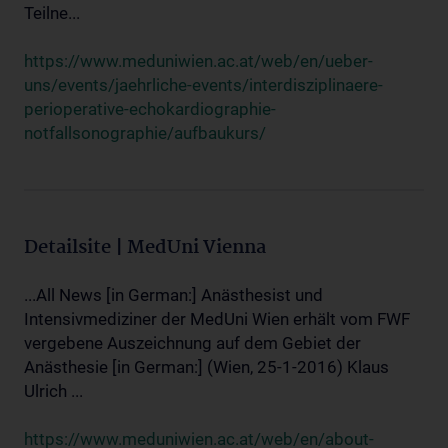
Teilne...
https://www.meduniwien.ac.at/web/en/ueber-
uns/events/jaehrliche-events/interdisziplinaere-
perioperative-echokardiographie-
notfallsonographie/aufbaukurs/
Detailsite | MedUni Vienna
...All News [in German:] Anästhesist und
Intensivmediziner der MedUni Wien erhält vom FWF
vergebene Auszeichnung auf dem Gebiet der
Anästhesie [in German:] (Wien, 25-1-2016) Klaus
Ulrich ...
https://www.meduniwien.ac.at/web/en/about-