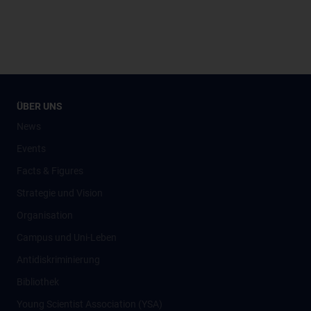
ÜBER UNS
News
Events
Facts & Figures
Strategie und Vision
Organisation
Campus und Uni-Leben
Antidiskriminierung
Bibliothek
Young Scientist Association (YSA)