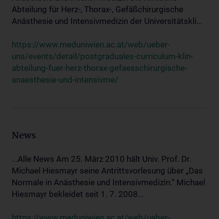
Abteilung für Herz-, Thorax-, Gefäßchirurgische
Anästhesie und Intensivmedizin der Universitätskli...
https://www.meduniwien.ac.at/web/ueber-
uns/events/detail/postgraduales-curriculum-klin-
abteilung-fuer-herz-thorax-gefaesschirurgische-
anaesthesie-und-intensivme/
News
...Alle News Am 25. März 2010 hält Univ. Prof. Dr.
Michael Hiesmayr seine Antrittsvorlesung über „Das
Normale in Anästhesie und Intensivmedizin.“ Michael
Hiesmayr bekleidet seit 1. 7. 2008...
https://www.meduniwien.ac.at/web/ueber-