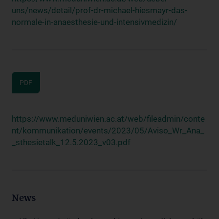
uns/news/detail/prof-dr-michael-hiesmayr-das-
normale-in-anaesthesie-und-intensivmedizin/
PDF
https://www.meduniwien.ac.at/web/fileadmin/conte
nt/kommunikation/events/2023/05/Aviso_Wr_Ana_
_sthesietalk_12.5.2023_v03.pdf
News