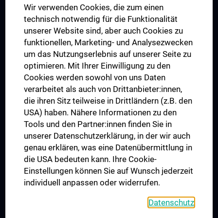
Wir verwenden Cookies, die zum einen
Graduiertentraining
technisch notwendig für die Funktionalität
Dual Career
unserer Website sind, aber auch Cookies zu
funktionellen, Marketing- und Analysezwecken
Trusted Reseach - Research Security - Foreign Interference
um das Nutzungserlebnis auf unserer Seite zu
UNESCO Lehrstuhl für Bioethik
optimieren. Mit Ihrer Einwilligung zu den
MUVI
Cookies werden sowohl von uns Daten
verarbeitet als auch von Drittanbieter:innen,
die ihren Sitz teilweise in Drittländern (z.B. den
USA) haben. Nähere Informationen zu den
Folgen Sie uns auf
Tools und den Partner:innen finden Sie in
unserer Datenschutzerklärung, in der wir auch
genau erklären, was eine Datenübermittlung in
die USA bedeuten kann. Ihre Cookie-
Einstellungen können Sie auf Wunsch jederzeit
individuell anpassen oder widerrufen.
PRESSE
JOBS
Datenschutz
MEDUNI SHOP