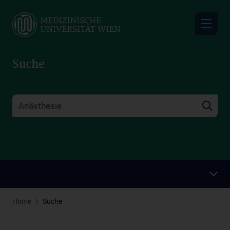
Skip
to
main
content
Suche
Home
Suche