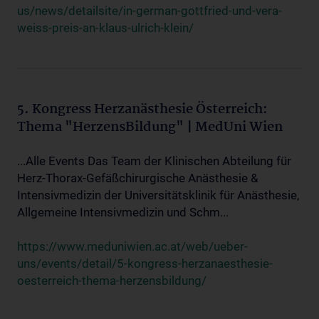
us/news/detailsite/in-german-gottfried-und-vera-
weiss-preis-an-klaus-ulrich-klein/
5. Kongress Herzanästhesie Österreich:
Thema "HerzensBildung" | MedUni Wien
...Alle Events Das Team der Klinischen Abteilung für
Herz-Thorax-Gefäßchirurgische Anästhesie &
Intensivmedizin der Universitätsklinik für Anästhesie,
Allgemeine Intensivmedizin und Schm...
https://www.meduniwien.ac.at/web/ueber-
uns/events/detail/5-kongress-herzanaesthesie-
oesterreich-thema-herzensbildung/