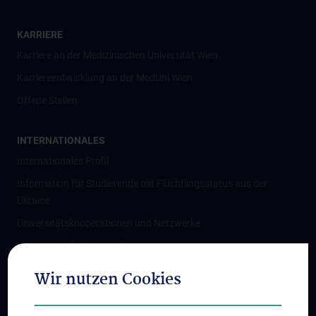
KARRIERE
Karriere an der Medizinischen Universität Wien
Karriereentwicklung an der MedUni Wien
Offene Stellen
INTERNATIONALES
Internationales Profil
Information für Studierende mit Flüchtlingsstatus aus der
Ukraine
Universitätskooperationen und Netzwerke
Internationale Kooperationen
Adjunct Professorships
Wir nutzen Cookies
Student & Staff Exchange
Das KPJ der MedUni Wien