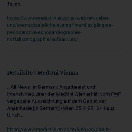
Teilne...
https://www.meduniwien.ac.at/web/en/ueber-
uns/events/jaehrliche-events/interdisziplinaere-
perioperative-echokardiographie-
notfallsonographie/aufbaukurs/
Detailsite | MedUni Vienna
...All News [in German:] Anästhesist und
Intensivmediziner der MedUni Wien erhält vom FWF
vergebene Auszeichnung auf dem Gebiet der
Anästhesie [in German:] (Wien, 25-1-2016) Klaus
Ulrich ...
https://www.meduniwien.ac.at/web/en/about-