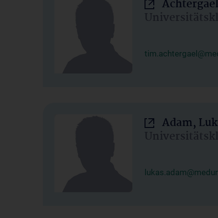
Achtergael
Universitätsk
tim.achtergael@med
Adam, Luk
Universitätsk
lukas.adam@meduni