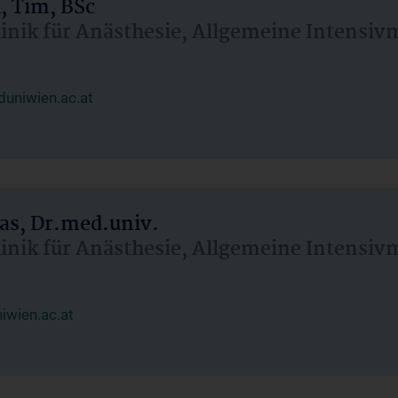
, Tim, BSc
linik für Anästhesie, Allgemeine Intensi
uniwien.ac.at
as, Dr.med.univ.
linik für Anästhesie, Allgemeine Intensi
wien.ac.at