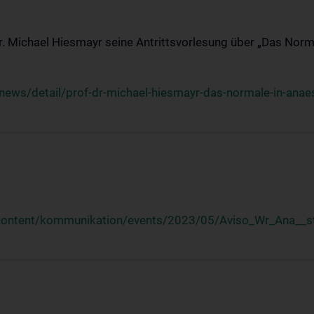
Dr. Michael Hiesmayr seine Antrittsvorlesung über „Das Norm
ews/detail/prof-dr-michael-hiesmayr-das-normale-in-anaes
/content/kommunikation/events/2023/05/Aviso_Wr_Ana__st