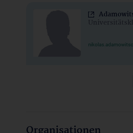
Adamowits
Universitätsk
nikolas.adamowits
Organisationen