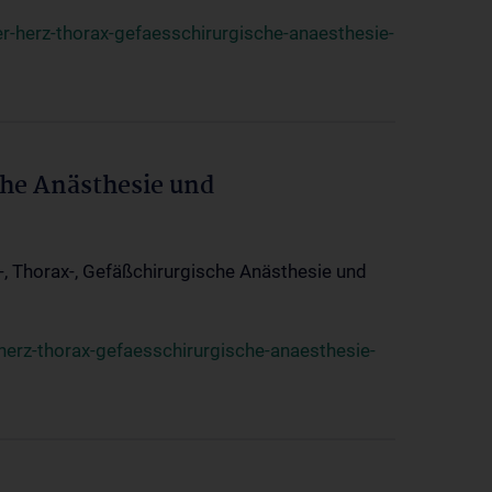
r-herz-thorax-gefaesschirurgische-anaesthesie-
che Anästhesie und
z-, Thorax-, Gefäßchirurgische Anästhesie und
herz-thorax-gefaesschirurgische-anaesthesie-