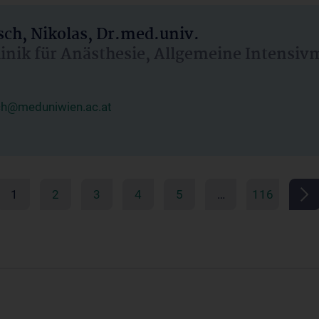
ch, Nikolas, Dr.med.univ.
linik für Anästhesie, Allgemeine Intensi
ch@meduniwien.ac.at
1
2
3
4
5
…
116