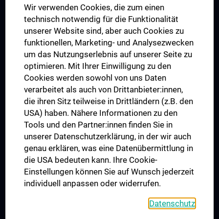
Wir verwenden Cookies, die zum einen
Graduiertentraining
technisch notwendig für die Funktionalität
Dual Career
unserer Website sind, aber auch Cookies zu
funktionellen, Marketing- und Analysezwecken
Trusted Reseach - Research Security - Foreign Interference
um das Nutzungserlebnis auf unserer Seite zu
UNESCO Lehrstuhl für Bioethik
optimieren. Mit Ihrer Einwilligung zu den
MUVI
Cookies werden sowohl von uns Daten
verarbeitet als auch von Drittanbieter:innen,
die ihren Sitz teilweise in Drittländern (z.B. den
USA) haben. Nähere Informationen zu den
Folgen Sie uns auf
Tools und den Partner:innen finden Sie in
unserer Datenschutzerklärung, in der wir auch
genau erklären, was eine Datenübermittlung in
die USA bedeuten kann. Ihre Cookie-
Einstellungen können Sie auf Wunsch jederzeit
individuell anpassen oder widerrufen.
PRESSE
JOBS
Datenschutz
MEDUNI SHOP