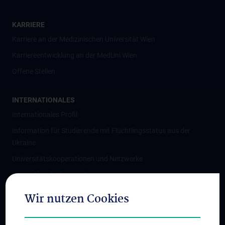
KARRIERE
Karriere an der Medizinischen Universität Wien
Karriereentwicklung an der MedUni Wien
Offene Stellen
INTERNATIONALES
Internationales Profil
Information für Studierende mit Flüchtlingsstatus aus der
Ukraine
Universitätskooperationen und Netzwerke
Internationale Kooperationen
Adjunct Professorships
Wir nutzen Cookies
Student & Staff Exchange
Das KPJ der MedUni Wien