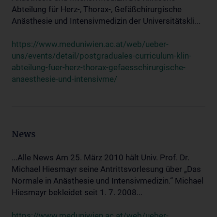
Abteilung für Herz-, Thorax-, Gefäßchirurgische
Anästhesie und Intensivmedizin der Universitätskli...
https://www.meduniwien.ac.at/web/ueber-
uns/events/detail/postgraduales-curriculum-klin-
abteilung-fuer-herz-thorax-gefaesschirurgische-
anaesthesie-und-intensivme/
News
...Alle News Am 25. März 2010 hält Univ. Prof. Dr.
Michael Hiesmayr seine Antrittsvorlesung über „Das
Normale in Anästhesie und Intensivmedizin.“ Michael
Hiesmayr bekleidet seit 1. 7. 2008...
https://www.meduniwien.ac.at/web/ueber-