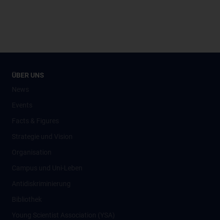
ÜBER UNS
News
Events
Facts & Figures
Strategie und Vision
Organisation
Campus und Uni-Leben
Antidiskriminierung
Bibliothek
Young Scientist Association (YSA)