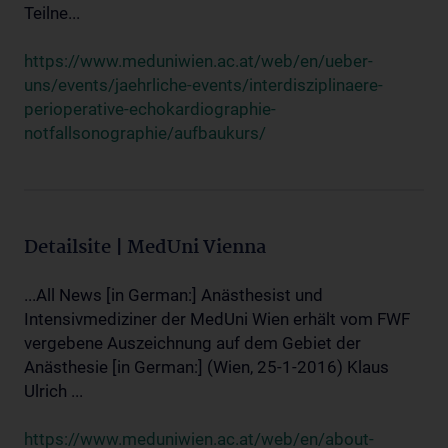
Teilne...
https://www.meduniwien.ac.at/web/en/ueber-
uns/events/jaehrliche-events/interdisziplinaere-
perioperative-echokardiographie-
notfallsonographie/aufbaukurs/
Detailsite | MedUni Vienna
...All News [in German:] Anästhesist und
Intensivmediziner der MedUni Wien erhält vom FWF
vergebene Auszeichnung auf dem Gebiet der
Anästhesie [in German:] (Wien, 25-1-2016) Klaus
Ulrich ...
https://www.meduniwien.ac.at/web/en/about-