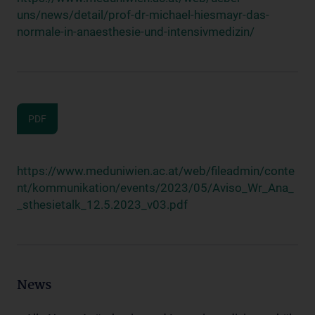
uns/news/detail/prof-dr-michael-hiesmayr-das-
normale-in-anaesthesie-und-intensivmedizin/
PDF
https://www.meduniwien.ac.at/web/fileadmin/conte
nt/kommunikation/events/2023/05/Aviso_Wr_Ana_
_sthesietalk_12.5.2023_v03.pdf
News