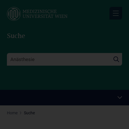
Skip
to
main
content
Suche
Home
Suche