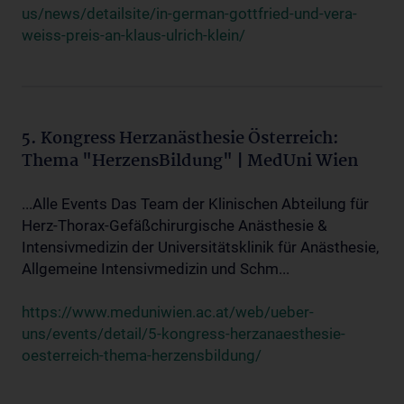
us/news/detailsite/in-german-gottfried-und-vera-
weiss-preis-an-klaus-ulrich-klein/
5. Kongress Herzanästhesie Österreich:
Thema "HerzensBildung" | MedUni Wien
...Alle Events Das Team der Klinischen Abteilung für
Herz-Thorax-Gefäßchirurgische Anästhesie &
Intensivmedizin der Universitätsklinik für Anästhesie,
Allgemeine Intensivmedizin und Schm...
https://www.meduniwien.ac.at/web/ueber-
uns/events/detail/5-kongress-herzanaesthesie-
oesterreich-thema-herzensbildung/