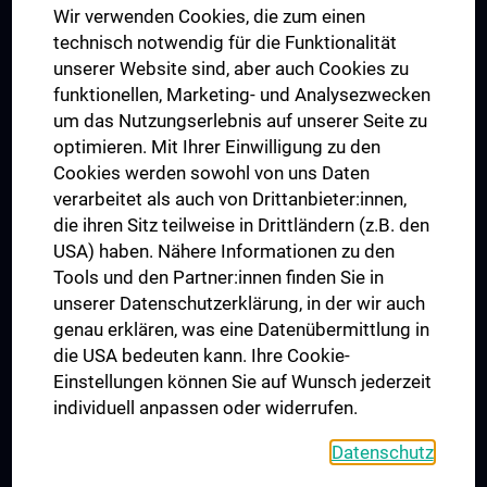
Wir verwenden Cookies, die zum einen
Graduiertentraining
technisch notwendig für die Funktionalität
Dual Career
unserer Website sind, aber auch Cookies zu
funktionellen, Marketing- und Analysezwecken
Trusted Reseach - Research Security - Foreign Interference
um das Nutzungserlebnis auf unserer Seite zu
UNESCO Lehrstuhl für Bioethik
optimieren. Mit Ihrer Einwilligung zu den
MUVI
Cookies werden sowohl von uns Daten
verarbeitet als auch von Drittanbieter:innen,
die ihren Sitz teilweise in Drittländern (z.B. den
USA) haben. Nähere Informationen zu den
Folgen Sie uns auf
Tools und den Partner:innen finden Sie in
unserer Datenschutzerklärung, in der wir auch
genau erklären, was eine Datenübermittlung in
die USA bedeuten kann. Ihre Cookie-
Einstellungen können Sie auf Wunsch jederzeit
individuell anpassen oder widerrufen.
PRESSE
JOBS
Datenschutz
MEDUNI SHOP