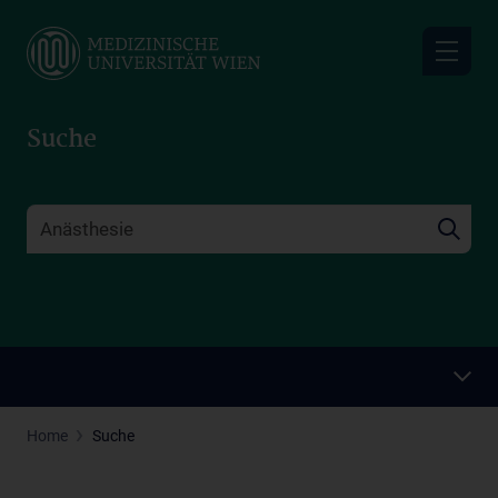
Skip
to
main
content
Suche
Home
Suche