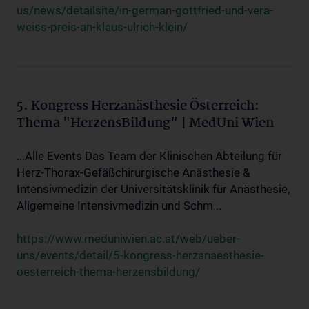
us/news/detailsite/in-german-gottfried-und-vera-
weiss-preis-an-klaus-ulrich-klein/
5. Kongress Herzanästhesie Österreich:
Thema "HerzensBildung" | MedUni Wien
...Alle Events Das Team der Klinischen Abteilung für
Herz-Thorax-Gefäßchirurgische Anästhesie &
Intensivmedizin der Universitätsklinik für Anästhesie,
Allgemeine Intensivmedizin und Schm...
https://www.meduniwien.ac.at/web/ueber-
uns/events/detail/5-kongress-herzanaesthesie-
oesterreich-thema-herzensbildung/