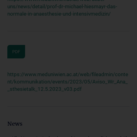
uns/news/detail/prof-dr-michael-hiesmayr-das-
normale-in-anaesthesie-und-intensivmedizin/
PDF
https://www.meduniwien.ac.at/web/fileadmin/conte
nt/kommunikation/events/2023/05/Aviso_Wr_Ana_
_sthesietalk_12.5.2023_v03.pdf
News