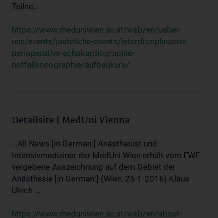
Teilne...
https://www.meduniwien.ac.at/web/en/ueber-
uns/events/jaehrliche-events/interdisziplinaere-
perioperative-echokardiographie-
notfallsonographie/aufbaukurs/
Detailsite | MedUni Vienna
...All News [in German:] Anästhesist und
Intensivmediziner der MedUni Wien erhält vom FWF
vergebene Auszeichnung auf dem Gebiet der
Anästhesie [in German:] (Wien, 25-1-2016) Klaus
Ulrich ...
https://www.meduniwien.ac.at/web/en/about-