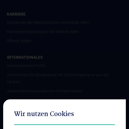
KARRIERE
Karriere an der Medizinischen Universität Wien
Karriereentwicklung an der MedUni Wien
Offene Stellen
INTERNATIONALES
Internationales Profil
Information für Studierende mit Flüchtlingsstatus aus der
Ukraine
Universitätskooperationen und Netzwerke
Internationale Kooperationen
Adjunct Professorships
Wir nutzen Cookies
Student & Staff Exchange
Das KPJ der MedUni Wien