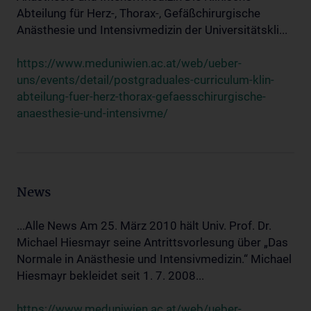
Abteilung für Herz-, Thorax-, Gefäßchirurgische
Anästhesie und Intensivmedizin der Universitätskli...
https://www.meduniwien.ac.at/web/ueber-
uns/events/detail/postgraduales-curriculum-klin-
abteilung-fuer-herz-thorax-gefaesschirurgische-
anaesthesie-und-intensivme/
News
...Alle News Am 25. März 2010 hält Univ. Prof. Dr.
Michael Hiesmayr seine Antrittsvorlesung über „Das
Normale in Anästhesie und Intensivmedizin.“ Michael
Hiesmayr bekleidet seit 1. 7. 2008...
https://www.meduniwien.ac.at/web/ueber-