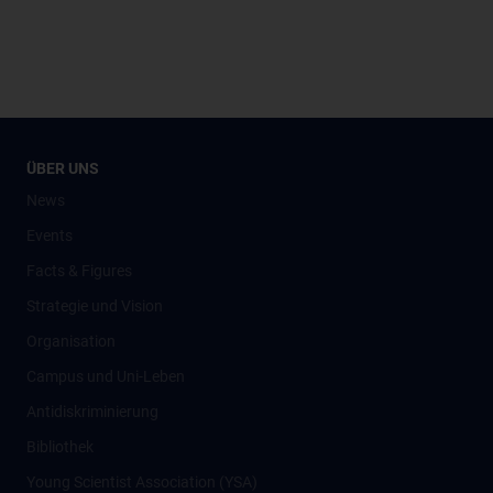
ÜBER UNS
News
Events
Facts & Figures
Strategie und Vision
Organisation
Campus und Uni-Leben
Antidiskriminierung
Bibliothek
Young Scientist Association (YSA)