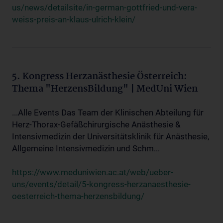
us/news/detailsite/in-german-gottfried-und-vera-
weiss-preis-an-klaus-ulrich-klein/
5. Kongress Herzanästhesie Österreich:
Thema "HerzensBildung" | MedUni Wien
...Alle Events Das Team der Klinischen Abteilung für
Herz-Thorax-Gefäßchirurgische Anästhesie &
Intensivmedizin der Universitätsklinik für Anästhesie,
Allgemeine Intensivmedizin und Schm...
https://www.meduniwien.ac.at/web/ueber-
uns/events/detail/5-kongress-herzanaesthesie-
oesterreich-thema-herzensbildung/