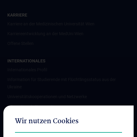
KARRIERE
Karriere an der Medizinischen Universität Wien
Karriereentwicklung an der MedUni Wien
Offene Stellen
INTERNATIONALES
Internationales Profil
Information für Studierende mit Flüchtlingsstatus aus der
Ukraine
Universitätskooperationen und Netzwerke
Internationale Kooperationen
Adjunct Professorships
Wir nutzen Cookies
Student & Staff Exchange
Das KPJ der MedUni Wien