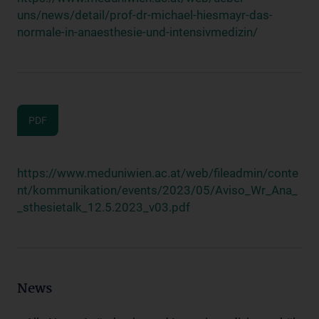
uns/news/detail/prof-dr-michael-hiesmayr-das-
normale-in-anaesthesie-und-intensivmedizin/
PDF
https://www.meduniwien.ac.at/web/fileadmin/conte
nt/kommunikation/events/2023/05/Aviso_Wr_Ana_
_sthesietalk_12.5.2023_v03.pdf
News