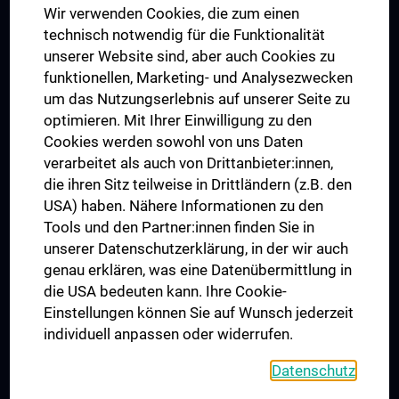
Wir verwenden Cookies, die zum einen
Graduiertentraining
technisch notwendig für die Funktionalität
Dual Career
unserer Website sind, aber auch Cookies zu
funktionellen, Marketing- und Analysezwecken
Trusted Reseach - Research Security - Foreign Interference
um das Nutzungserlebnis auf unserer Seite zu
UNESCO Lehrstuhl für Bioethik
optimieren. Mit Ihrer Einwilligung zu den
MUVI
Cookies werden sowohl von uns Daten
verarbeitet als auch von Drittanbieter:innen,
die ihren Sitz teilweise in Drittländern (z.B. den
USA) haben. Nähere Informationen zu den
Folgen Sie uns auf
Tools und den Partner:innen finden Sie in
unserer Datenschutzerklärung, in der wir auch
genau erklären, was eine Datenübermittlung in
die USA bedeuten kann. Ihre Cookie-
Einstellungen können Sie auf Wunsch jederzeit
individuell anpassen oder widerrufen.
PRESSE
JOBS
Datenschutz
MEDUNI SHOP