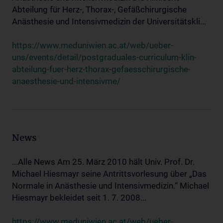
Abteilung für Herz-, Thorax-, Gefäßchirurgische
Anästhesie und Intensivmedizin der Universitätskli...
https://www.meduniwien.ac.at/web/ueber-
uns/events/detail/postgraduales-curriculum-klin-
abteilung-fuer-herz-thorax-gefaesschirurgische-
anaesthesie-und-intensivme/
News
...Alle News Am 25. März 2010 hält Univ. Prof. Dr.
Michael Hiesmayr seine Antrittsvorlesung über „Das
Normale in Anästhesie und Intensivmedizin.“ Michael
Hiesmayr bekleidet seit 1. 7. 2008...
https://www.meduniwien.ac.at/web/ueber-