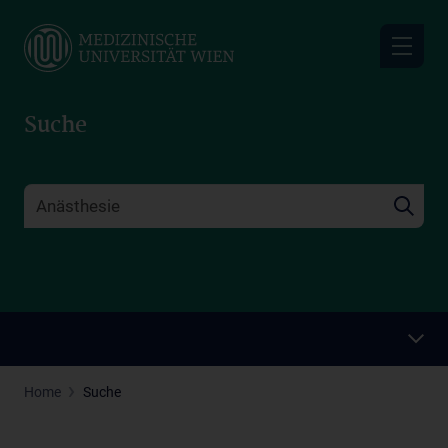
Skip
to
main
content
Suche
Home
Suche