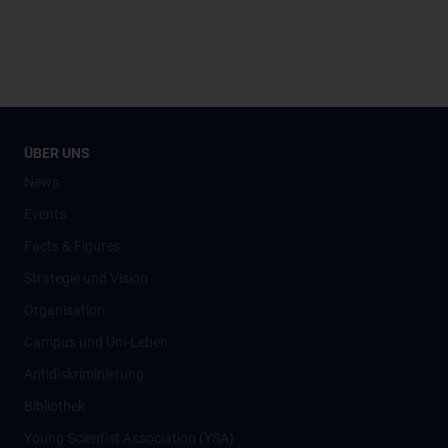
ÜBER UNS
News
Events
Facts & Figures
Strategie und Vision
Organisation
Campus und Uni-Leben
Antidiskriminierung
Bibliothek
Young Scientist Association (YSA)