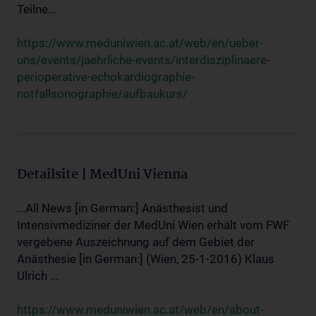
Teilne...
https://www.meduniwien.ac.at/web/en/ueber-
uns/events/jaehrliche-events/interdisziplinaere-
perioperative-echokardiographie-
notfallsonographie/aufbaukurs/
Detailsite | MedUni Vienna
...All News [in German:] Anästhesist und
Intensivmediziner der MedUni Wien erhält vom FWF
vergebene Auszeichnung auf dem Gebiet der
Anästhesie [in German:] (Wien, 25-1-2016) Klaus
Ulrich ...
https://www.meduniwien.ac.at/web/en/about-