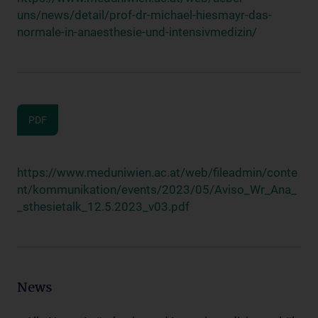
uns/news/detail/prof-dr-michael-hiesmayr-das-
normale-in-anaesthesie-und-intensivmedizin/
PDF
https://www.meduniwien.ac.at/web/fileadmin/conte
nt/kommunikation/events/2023/05/Aviso_Wr_Ana_
_sthesietalk_12.5.2023_v03.pdf
News