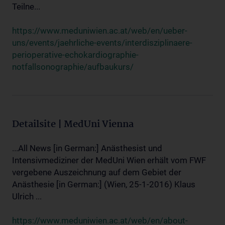
Teilne...
https://www.meduniwien.ac.at/web/en/ueber-
uns/events/jaehrliche-events/interdisziplinaere-
perioperative-echokardiographie-
notfallsonographie/aufbaukurs/
Detailsite | MedUni Vienna
...All News [in German:] Anästhesist und
Intensivmediziner der MedUni Wien erhält vom FWF
vergebene Auszeichnung auf dem Gebiet der
Anästhesie [in German:] (Wien, 25-1-2016) Klaus
Ulrich ...
https://www.meduniwien.ac.at/web/en/about-