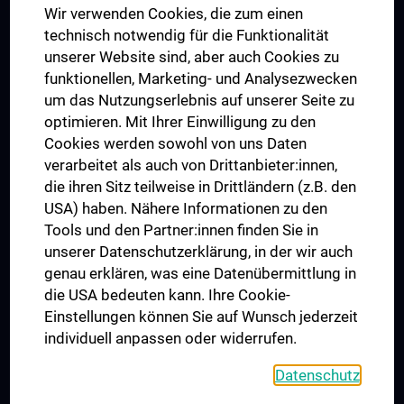
Wir verwenden Cookies, die zum einen
Graduiertentraining
technisch notwendig für die Funktionalität
Dual Career
unserer Website sind, aber auch Cookies zu
funktionellen, Marketing- und Analysezwecken
Trusted Reseach - Research Security - Foreign Interference
um das Nutzungserlebnis auf unserer Seite zu
UNESCO Lehrstuhl für Bioethik
optimieren. Mit Ihrer Einwilligung zu den
MUVI
Cookies werden sowohl von uns Daten
verarbeitet als auch von Drittanbieter:innen,
die ihren Sitz teilweise in Drittländern (z.B. den
USA) haben. Nähere Informationen zu den
Folgen Sie uns auf
Tools und den Partner:innen finden Sie in
unserer Datenschutzerklärung, in der wir auch
genau erklären, was eine Datenübermittlung in
die USA bedeuten kann. Ihre Cookie-
Einstellungen können Sie auf Wunsch jederzeit
individuell anpassen oder widerrufen.
PRESSE
JOBS
Datenschutz
MEDUNI SHOP