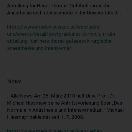
Abteilung für Herz-, Thorax-, Gefäßchirurgische
Anästhesie und Intensivmedizin der Universitätskli...
https://www.meduniwien.ac.at/web/ueber-
uns/events/detail/postgraduales-curriculum-klin-
abteilung-fuer-herz-thorax-gefaesschirurgische-
anaesthesie-und-intensivme/
News
...Alle News Am 25. März 2010 hält Univ. Prof. Dr.
Michael Hiesmayr seine Antrittsvorlesung über „Das
Normale in Anästhesie und Intensivmedizin.“ Michael
Hiesmayr bekleidet seit 1. 7. 2008...
https://www.meduniwien.ac.at/web/ueber-