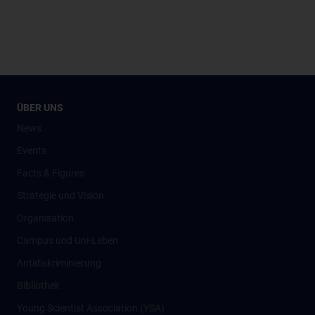
ÜBER UNS
News
Events
Facts & Figures
Strategie und Vision
Organisation
Campus und Uni-Leben
Antidiskriminierung
Bibliothek
Young Scientist Association (YSA)