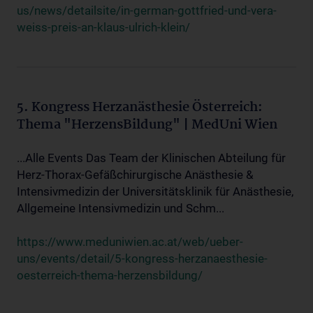
us/news/detailsite/in-german-gottfried-und-vera-
weiss-preis-an-klaus-ulrich-klein/
5. Kongress Herzanästhesie Österreich:
Thema "HerzensBildung" | MedUni Wien
...Alle Events Das Team der Klinischen Abteilung für
Herz-Thorax-Gefäßchirurgische Anästhesie &
Intensivmedizin der Universitätsklinik für Anästhesie,
Allgemeine Intensivmedizin und Schm...
https://www.meduniwien.ac.at/web/ueber-
uns/events/detail/5-kongress-herzanaesthesie-
oesterreich-thema-herzensbildung/