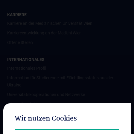
KARRIERE
Karriere an der Medizinischen Universität Wien
Karriereentwicklung an der MedUni Wien
Offene Stellen
INTERNATIONALES
Internationales Profil
Information für Studierende mit Flüchtlingsstatus aus der
Ukraine
Universitätskooperationen und Netzwerke
Internationale Kooperationen
Adjunct Professorships
Wir nutzen Cookies
Student & Staff Exchange
Das KPJ der MedUni Wien