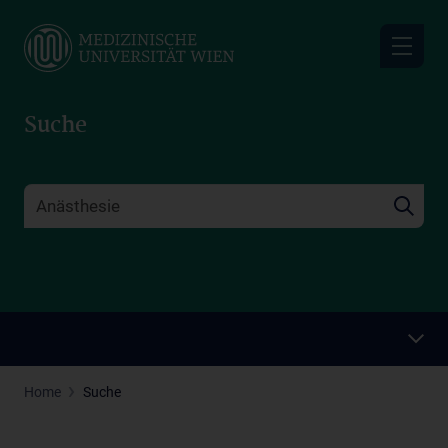
Skip
to
main
content
Suche
Home
Suche