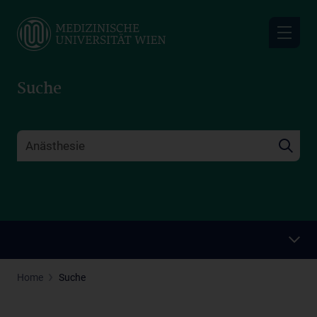
Skip
to
main
content
Suche
Home
Suche