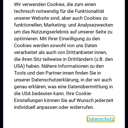
Wir verwenden Cookies, die zum einen
Graduiertentraining
technisch notwendig für die Funktionalität
Dual Career
unserer Website sind, aber auch Cookies zu
funktionellen, Marketing- und Analysezwecken
Trusted Reseach - Research Security - Foreign Interference
um das Nutzungserlebnis auf unserer Seite zu
UNESCO Lehrstuhl für Bioethik
optimieren. Mit Ihrer Einwilligung zu den
MUVI
Cookies werden sowohl von uns Daten
verarbeitet als auch von Drittanbieter:innen,
die ihren Sitz teilweise in Drittländern (z.B. den
USA) haben. Nähere Informationen zu den
Folgen Sie uns auf
Tools und den Partner:innen finden Sie in
unserer Datenschutzerklärung, in der wir auch
genau erklären, was eine Datenübermittlung in
die USA bedeuten kann. Ihre Cookie-
Einstellungen können Sie auf Wunsch jederzeit
individuell anpassen oder widerrufen.
PRESSE
JOBS
Datenschutz
MEDUNI SHOP