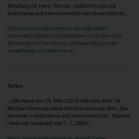
Abteilung für Herz-, Thorax-, Gefäßchirurgische
Anästhesie und Intensivmedizin der Universitätskli...
https://www.meduniwien.ac.at/web/ueber-
uns/events/detail/postgraduales-curriculum-klin-
abteilung-fuer-herz-thorax-gefaesschirurgische-
anaesthesie-und-intensivme/
News
...Alle News Am 25. März 2010 hält Univ. Prof. Dr.
Michael Hiesmayr seine Antrittsvorlesung über „Das
Normale in Anästhesie und Intensivmedizin.“ Michael
Hiesmayr bekleidet seit 1. 7. 2008...
https://www.meduniwien.ac.at/web/ueber-