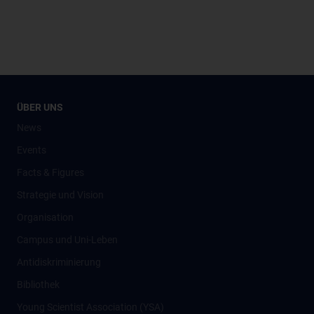
ÜBER UNS
News
Events
Facts & Figures
Strategie und Vision
Organisation
Campus und Uni-Leben
Antidiskriminierung
Bibliothek
Young Scientist Association (YSA)