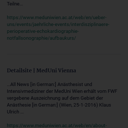
Teilne...
https://www.meduniwien.ac.at/web/en/ueber-
uns/events/jaehrliche-events/interdisziplinaere-
perioperative-echokardiographie-
notfallsonographie/aufbaukurs/
Detailsite | MedUni Vienna
...All News [in German:] Anästhesist und
Intensivmediziner der MedUni Wien erhält vom FWF
vergebene Auszeichnung auf dem Gebiet der
Anästhesie [in German:] (Wien, 25-1-2016) Klaus
Ulrich ...
https://www.meduniwien.ac.at/web/en/about-