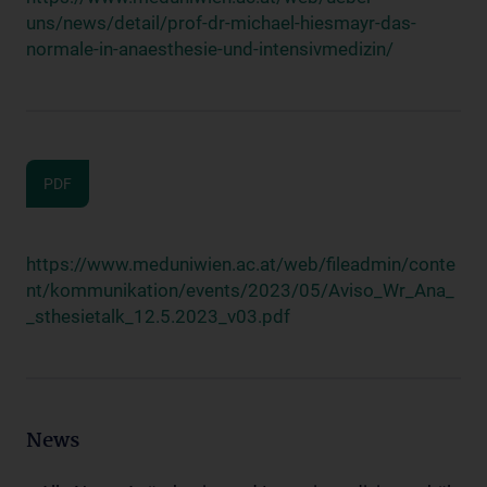
uns/news/detail/prof-dr-michael-hiesmayr-das-
normale-in-anaesthesie-und-intensivmedizin/
PDF
https://www.meduniwien.ac.at/web/fileadmin/conte
nt/kommunikation/events/2023/05/Aviso_Wr_Ana_
_sthesietalk_12.5.2023_v03.pdf
News