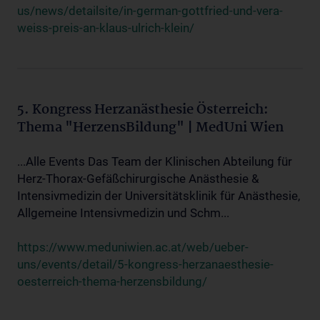
us/news/detailsite/in-german-gottfried-und-vera-
weiss-preis-an-klaus-ulrich-klein/
5. Kongress Herzanästhesie Österreich:
Thema "HerzensBildung" | MedUni Wien
...Alle Events Das Team der Klinischen Abteilung für
Herz-Thorax-Gefäßchirurgische Anästhesie &
Intensivmedizin der Universitätsklinik für Anästhesie,
Allgemeine Intensivmedizin und Schm...
https://www.meduniwien.ac.at/web/ueber-
uns/events/detail/5-kongress-herzanaesthesie-
oesterreich-thema-herzensbildung/