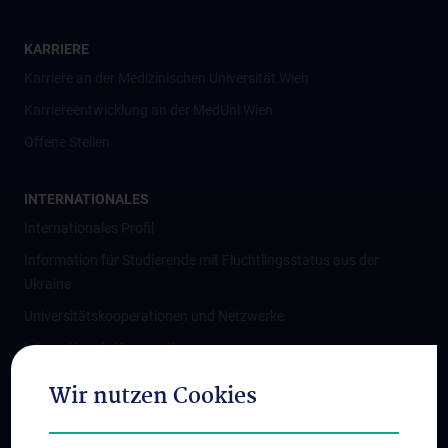
KARRIERE
Karriere an der Medizinischen Universität Wien
Karriereentwicklung an der MedUni Wien
Offene Stellen
INTERNATIONALES
Internationales Profil
Information für Studierende mit Flüchtlingsstatus aus der
Ukraine
Universitätskooperationen und Netzwerke
Internationale Kooperationen
Adjunct Professorships
Wir nutzen Cookies
Student & Staff Exchange
Das KPJ der MedUni Wien