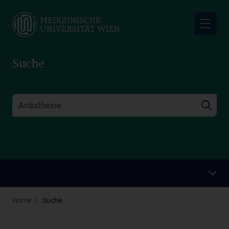
Skip
to
main
content
Suche
Home
Suche