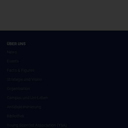
ÜBER UNS
News
Events
Facts & Figures
Strategie und Vision
Organisation
Campus und Uni-Leben
Antidiskriminierung
Bibliothek
Young Scientist Association (YSA)