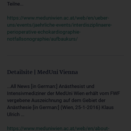
Teilne...
https://www.meduniwien.ac.at/web/en/ueber-
uns/events/jaehrliche-events/interdisziplinaere-
perioperative-echokardiographie-
notfallsonographie/aufbaukurs/
Detailsite | MedUni Vienna
...All News [in German:] Anästhesist und
Intensivmediziner der MedUni Wien erhält vom FWF
vergebene Auszeichnung auf dem Gebiet der
Anästhesie [in German:] (Wien, 25-1-2016) Klaus
Ulrich ...
https://www.meduniwien.ac.at/web/en/about-