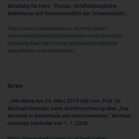
Abteilung für Herz-, Thorax-, Gefäßchirurgische
Anästhesie und Intensivmedizin der Universitätskli...
https://www.meduniwien.ac.at/web/ueber-
uns/events/detail/postgraduales-curriculum-klin-
abteilung-fuer-herz-thorax-gefaesschirurgische-
anaesthesie-und-intensivme/
News
...Alle News Am 25. März 2010 hält Univ. Prof. Dr.
Michael Hiesmayr seine Antrittsvorlesung über „Das
Normale in Anästhesie und Intensivmedizin.“ Michael
Hiesmayr bekleidet seit 1. 7. 2008...
https://www.meduniwien.ac.at/web/ueber-