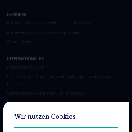
KARRIERE
Karriere an der Medizinischen Universität Wien
Karriereentwicklung an der MedUni Wien
Offene Stellen
INTERNATIONALES
Internationales Profil
Information für Studierende mit Flüchtlingsstatus aus der
Ukraine
Universitätskooperationen und Netzwerke
Internationale Kooperationen
Adjunct Professorships
Wir nutzen Cookies
Student & Staff Exchange
Das KPJ der MedUni Wien