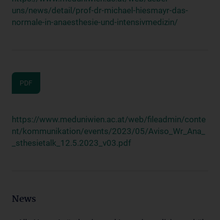
uns/news/detail/prof-dr-michael-hiesmayr-das-
normale-in-anaesthesie-und-intensivmedizin/
PDF
https://www.meduniwien.ac.at/web/fileadmin/conte
nt/kommunikation/events/2023/05/Aviso_Wr_Ana_
_sthesietalk_12.5.2023_v03.pdf
News