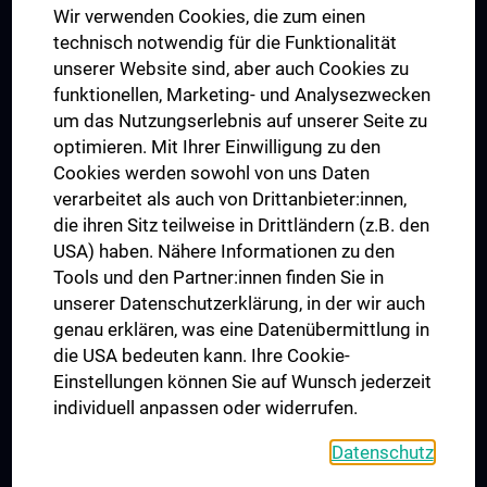
Wir verwenden Cookies, die zum einen
Graduiertentraining
technisch notwendig für die Funktionalität
Dual Career
unserer Website sind, aber auch Cookies zu
funktionellen, Marketing- und Analysezwecken
Trusted Reseach - Research Security - Foreign Interference
um das Nutzungserlebnis auf unserer Seite zu
UNESCO Lehrstuhl für Bioethik
optimieren. Mit Ihrer Einwilligung zu den
MUVI
Cookies werden sowohl von uns Daten
verarbeitet als auch von Drittanbieter:innen,
die ihren Sitz teilweise in Drittländern (z.B. den
USA) haben. Nähere Informationen zu den
Folgen Sie uns auf
Tools und den Partner:innen finden Sie in
unserer Datenschutzerklärung, in der wir auch
genau erklären, was eine Datenübermittlung in
die USA bedeuten kann. Ihre Cookie-
Einstellungen können Sie auf Wunsch jederzeit
individuell anpassen oder widerrufen.
PRESSE
JOBS
Datenschutz
MEDUNI SHOP