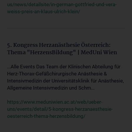
us/news/detailsite/in-german-gottfried-und-vera-
weiss-preis-an-klaus-ulrich-klein/
5. Kongress Herzanästhesie Österreich:
Thema "HerzensBildung" | MedUni Wien
...Alle Events Das Team der Klinischen Abteilung für
Herz-Thorax-Gefäßchirurgische Anästhesie &
Intensivmedizin der Universitätsklinik für Anästhesie,
Allgemeine Intensivmedizin und Schm...
https://www.meduniwien.ac.at/web/ueber-
uns/events/detail/5-kongress-herzanaesthesie-
oesterreich-thema-herzensbildung/