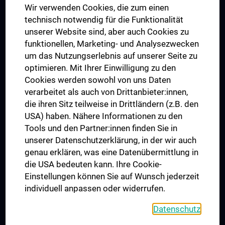
Wir verwenden Cookies, die zum einen
Graduiertentraining
technisch notwendig für die Funktionalität
Dual Career
unserer Website sind, aber auch Cookies zu
funktionellen, Marketing- und Analysezwecken
Trusted Reseach - Research Security - Foreign Interference
um das Nutzungserlebnis auf unserer Seite zu
UNESCO Lehrstuhl für Bioethik
optimieren. Mit Ihrer Einwilligung zu den
MUVI
Cookies werden sowohl von uns Daten
verarbeitet als auch von Drittanbieter:innen,
die ihren Sitz teilweise in Drittländern (z.B. den
USA) haben. Nähere Informationen zu den
Folgen Sie uns auf
Tools und den Partner:innen finden Sie in
unserer Datenschutzerklärung, in der wir auch
genau erklären, was eine Datenübermittlung in
die USA bedeuten kann. Ihre Cookie-
Einstellungen können Sie auf Wunsch jederzeit
individuell anpassen oder widerrufen.
PRESSE
JOBS
Datenschutz
MEDUNI SHOP