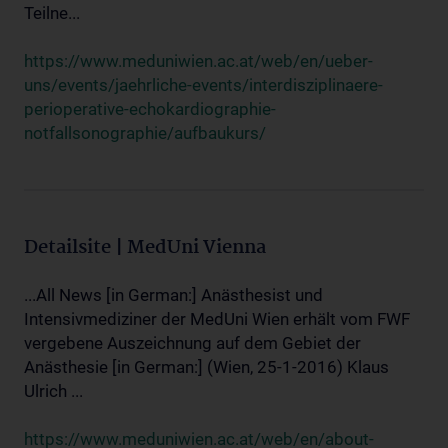
Teilne...
https://www.meduniwien.ac.at/web/en/ueber-
uns/events/jaehrliche-events/interdisziplinaere-
perioperative-echokardiographie-
notfallsonographie/aufbaukurs/
Detailsite | MedUni Vienna
...All News [in German:] Anästhesist und
Intensivmediziner der MedUni Wien erhält vom FWF
vergebene Auszeichnung auf dem Gebiet der
Anästhesie [in German:] (Wien, 25-1-2016) Klaus
Ulrich ...
https://www.meduniwien.ac.at/web/en/about-