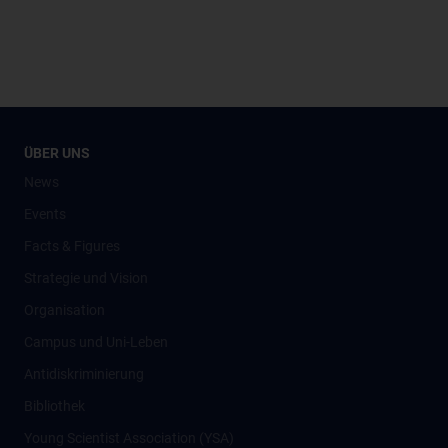
ÜBER UNS
News
Events
Facts & Figures
Strategie und Vision
Organisation
Campus und Uni-Leben
Antidiskriminierung
Bibliothek
Young Scientist Association (YSA)