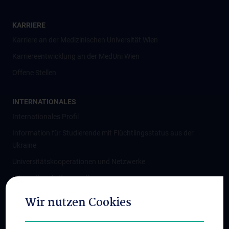
KARRIERE
Karriere an der Medizinischen Universität Wien
Karriereentwicklung an der MedUni Wien
Offene Stellen
INTERNATIONALES
Internationales Profil
Information für Studierende mit Flüchtlingsstatus aus der
Ukraine
Universitätskooperationen und Netzwerke
Internationale Kooperationen
Adjunct Professorships
Wir nutzen Cookies
Student & Staff Exchange
Das KPJ der MedUni Wien