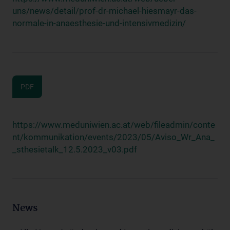
uns/news/detail/prof-dr-michael-hiesmayr-das-
normale-in-anaesthesie-und-intensivmedizin/
PDF
https://www.meduniwien.ac.at/web/fileadmin/conte
nt/kommunikation/events/2023/05/Aviso_Wr_Ana_
_sthesietalk_12.5.2023_v03.pdf
News