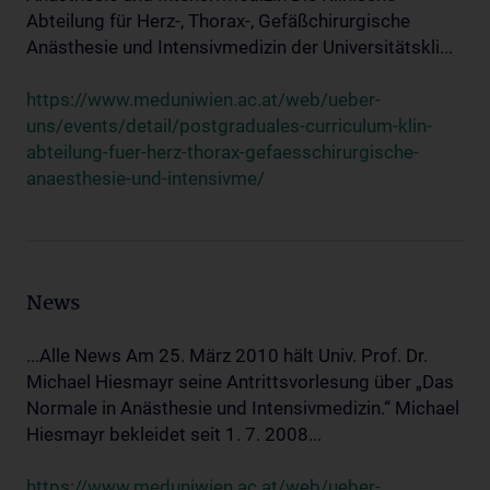
Abteilung für Herz-, Thorax-, Gefäßchirurgische
Anästhesie und Intensivmedizin der Universitätskli...
https://www.meduniwien.ac.at/web/ueber-
uns/events/detail/postgraduales-curriculum-klin-
abteilung-fuer-herz-thorax-gefaesschirurgische-
anaesthesie-und-intensivme/
News
...Alle News Am 25. März 2010 hält Univ. Prof. Dr.
Michael Hiesmayr seine Antrittsvorlesung über „Das
Normale in Anästhesie und Intensivmedizin.“ Michael
Hiesmayr bekleidet seit 1. 7. 2008...
https://www.meduniwien.ac.at/web/ueber-