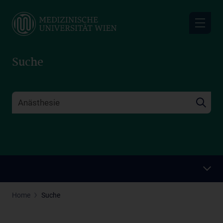
Skip
to
main
content
Suche
Home
Suche