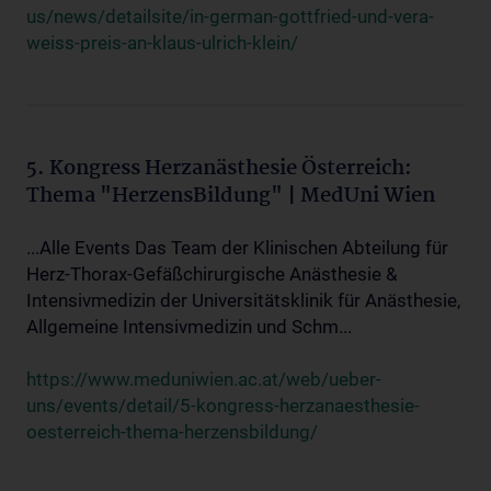
us/news/detailsite/in-german-gottfried-und-vera-
weiss-preis-an-klaus-ulrich-klein/
5. Kongress Herzanästhesie Österreich:
Thema "HerzensBildung" | MedUni Wien
...Alle Events Das Team der Klinischen Abteilung für
Herz-Thorax-Gefäßchirurgische Anästhesie &
Intensivmedizin der Universitätsklinik für Anästhesie,
Allgemeine Intensivmedizin und Schm...
https://www.meduniwien.ac.at/web/ueber-
uns/events/detail/5-kongress-herzanaesthesie-
oesterreich-thema-herzensbildung/