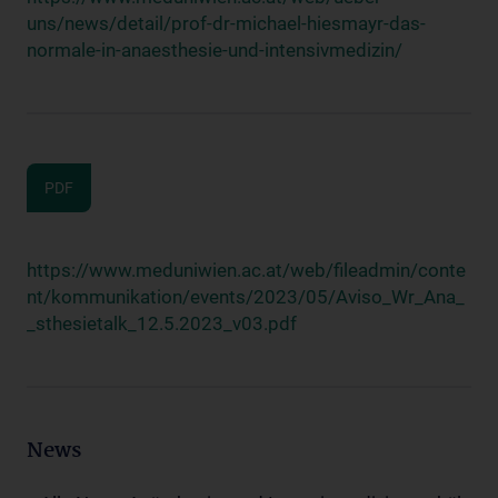
uns/news/detail/prof-dr-michael-hiesmayr-das-
normale-in-anaesthesie-und-intensivmedizin/
PDF
https://www.meduniwien.ac.at/web/fileadmin/conte
nt/kommunikation/events/2023/05/Aviso_Wr_Ana_
_sthesietalk_12.5.2023_v03.pdf
News