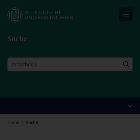
Skip
to
main
content
Suche
Home
Suche