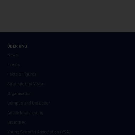
ÜBER UNS
News
Events
Facts & Figures
Strategie und Vision
Organisation
Campus und Uni-Leben
Antidiskriminierung
Bibliothek
Young Scientist Association (YSA)