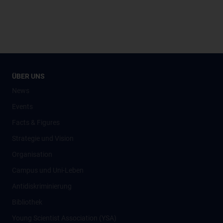
ÜBER UNS
News
Events
Facts & Figures
Strategie und Vision
Organisation
Campus und Uni-Leben
Antidiskriminierung
Bibliothek
Young Scientist Association (YSA)