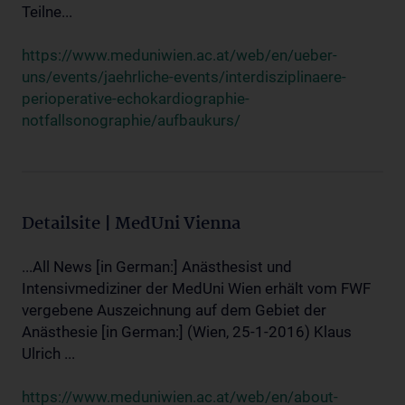
Teilne...
https://www.meduniwien.ac.at/web/en/ueber-
uns/events/jaehrliche-events/interdisziplinaere-
perioperative-echokardiographie-
notfallsonographie/aufbaukurs/
Detailsite | MedUni Vienna
...All News [in German:] Anästhesist und
Intensivmediziner der MedUni Wien erhält vom FWF
vergebene Auszeichnung auf dem Gebiet der
Anästhesie [in German:] (Wien, 25-1-2016) Klaus
Ulrich ...
https://www.meduniwien.ac.at/web/en/about-