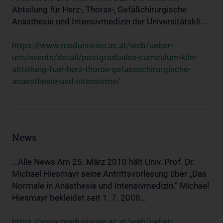
Abteilung für Herz-, Thorax-, Gefäßchirurgische
Anästhesie und Intensivmedizin der Universitätskli...
https://www.meduniwien.ac.at/web/ueber-
uns/events/detail/postgraduales-curriculum-klin-
abteilung-fuer-herz-thorax-gefaesschirurgische-
anaesthesie-und-intensivme/
News
...Alle News Am 25. März 2010 hält Univ. Prof. Dr.
Michael Hiesmayr seine Antrittsvorlesung über „Das
Normale in Anästhesie und Intensivmedizin.“ Michael
Hiesmayr bekleidet seit 1. 7. 2008...
https://www.meduniwien.ac.at/web/ueber-