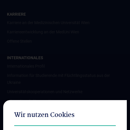
KARRIERE
Karriere an der Medizinischen Universität Wien
Karriereentwicklung an der MedUni Wien
Offene Stellen
INTERNATIONALES
Internationales Profil
Information für Studierende mit Flüchtlingsstatus aus der
Ukraine
Universitätskooperationen und Netzwerke
Internationale Kooperationen
Adjunct Professorships
Wir nutzen Cookies
Student & Staff Exchange
Das KPJ der MedUni Wien