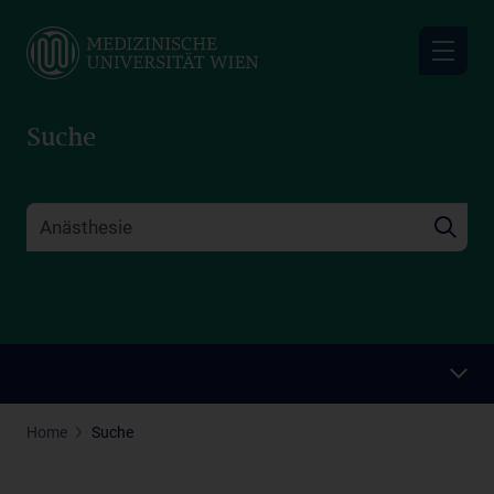
Skip
to
main
content
Suche
Home
Suche