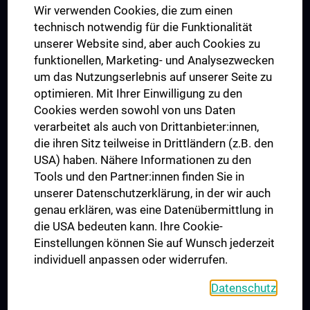
Wir verwenden Cookies, die zum einen
Graduiertentraining
technisch notwendig für die Funktionalität
Dual Career
unserer Website sind, aber auch Cookies zu
funktionellen, Marketing- und Analysezwecken
Trusted Reseach - Research Security - Foreign Interference
um das Nutzungserlebnis auf unserer Seite zu
UNESCO Lehrstuhl für Bioethik
optimieren. Mit Ihrer Einwilligung zu den
MUVI
Cookies werden sowohl von uns Daten
verarbeitet als auch von Drittanbieter:innen,
die ihren Sitz teilweise in Drittländern (z.B. den
USA) haben. Nähere Informationen zu den
Folgen Sie uns auf
Tools und den Partner:innen finden Sie in
unserer Datenschutzerklärung, in der wir auch
genau erklären, was eine Datenübermittlung in
die USA bedeuten kann. Ihre Cookie-
Einstellungen können Sie auf Wunsch jederzeit
individuell anpassen oder widerrufen.
PRESSE
JOBS
Datenschutz
MEDUNI SHOP