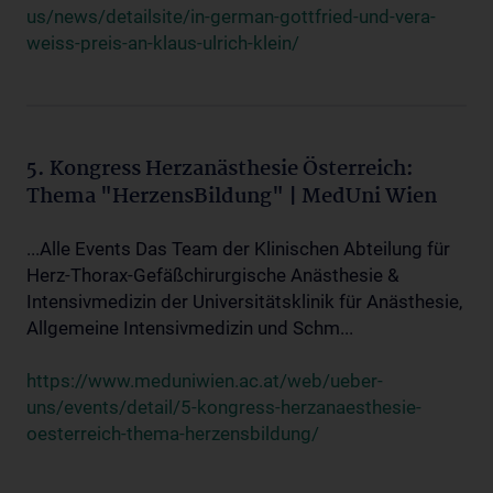
us/news/detailsite/in-german-gottfried-und-vera-
weiss-preis-an-klaus-ulrich-klein/
5. Kongress Herzanästhesie Österreich:
Thema "HerzensBildung" | MedUni Wien
...Alle Events Das Team der Klinischen Abteilung für
Herz-Thorax-Gefäßchirurgische Anästhesie &
Intensivmedizin der Universitätsklinik für Anästhesie,
Allgemeine Intensivmedizin und Schm...
https://www.meduniwien.ac.at/web/ueber-
uns/events/detail/5-kongress-herzanaesthesie-
oesterreich-thema-herzensbildung/