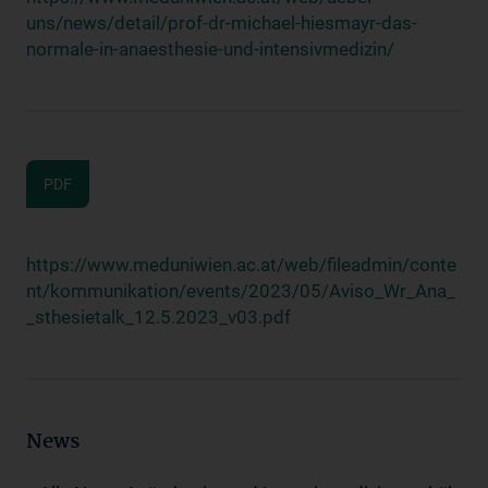
uns/news/detail/prof-dr-michael-hiesmayr-das-
normale-in-anaesthesie-und-intensivmedizin/
PDF
https://www.meduniwien.ac.at/web/fileadmin/conte
nt/kommunikation/events/2023/05/Aviso_Wr_Ana_
_sthesietalk_12.5.2023_v03.pdf
News