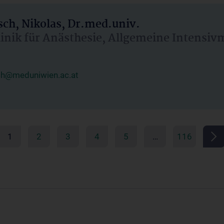
ch, Nikolas, Dr.med.univ.
linik für Anästhesie, Allgemeine Intensi
ch@meduniwien.ac.at
1
2
3
4
5
…
116