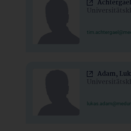
Achtergael
Universitätsk
tim.achtergael@med
Adam, Luk
Universitätsk
lukas.adam@meduni