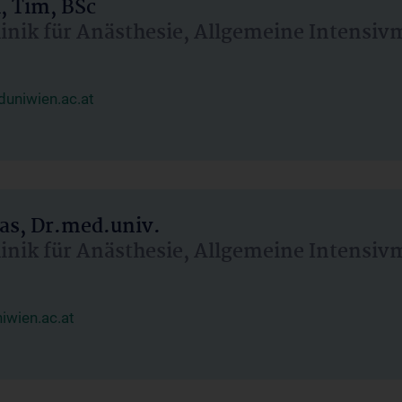
, Tim, BSc
linik für Anästhesie, Allgemeine Intensi
uniwien.ac.at
as, Dr.med.univ.
linik für Anästhesie, Allgemeine Intensi
wien.ac.at