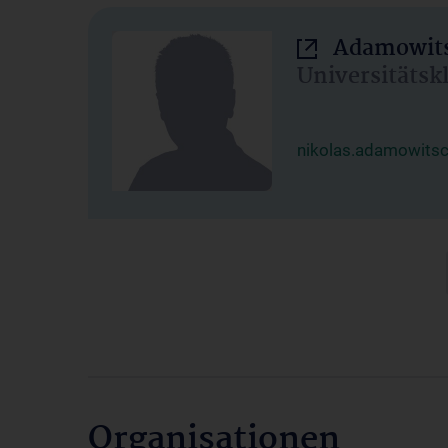
Adamowits
Universitätsk
nikolas.adamowits
Organisationen