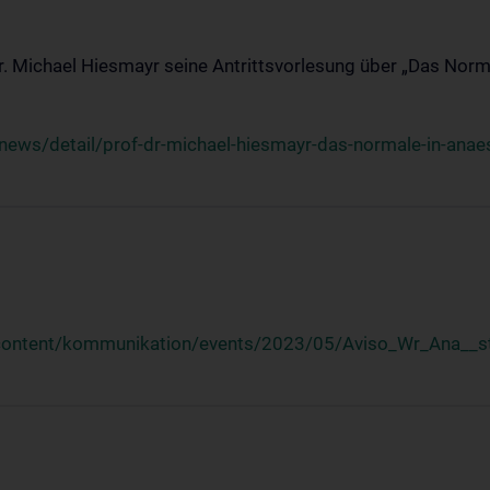
Dr. Michael Hiesmayr seine Antrittsvorlesung über „Das Norm
ews/detail/prof-dr-michael-hiesmayr-das-normale-in-anaes
/content/kommunikation/events/2023/05/Aviso_Wr_Ana__st