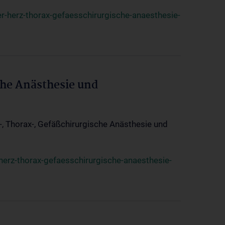
r-herz-thorax-gefaesschirurgische-anaesthesie-
che Anästhesie und
z-, Thorax-, Gefäßchirurgische Anästhesie und
herz-thorax-gefaesschirurgische-anaesthesie-