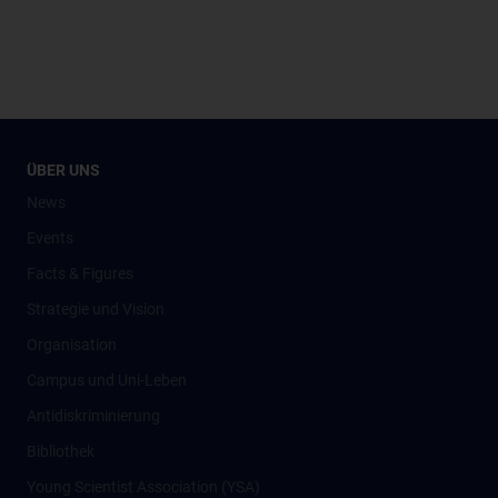
ÜBER UNS
News
Events
Facts & Figures
Strategie und Vision
Organisation
Campus und Uni-Leben
Antidiskriminierung
Bibliothek
Young Scientist Association (YSA)