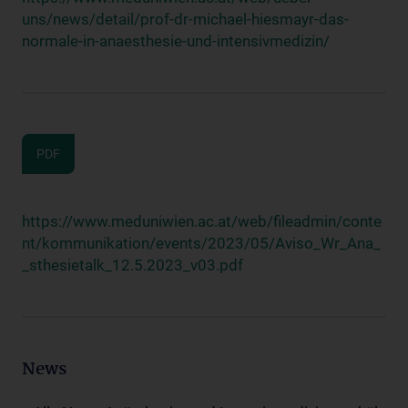
uns/news/detail/prof-dr-michael-hiesmayr-das-
normale-in-anaesthesie-und-intensivmedizin/
PDF
https://www.meduniwien.ac.at/web/fileadmin/conte
nt/kommunikation/events/2023/05/Aviso_Wr_Ana_
_sthesietalk_12.5.2023_v03.pdf
News