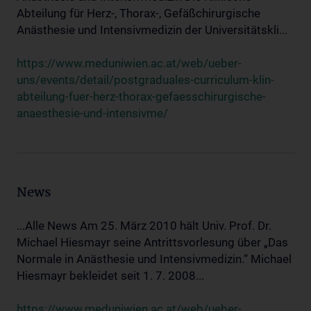
Abteilung für Herz-, Thorax-, Gefäßchirurgische
Anästhesie und Intensivmedizin der Universitätskli...
https://www.meduniwien.ac.at/web/ueber-
uns/events/detail/postgraduales-curriculum-klin-
abteilung-fuer-herz-thorax-gefaesschirurgische-
anaesthesie-und-intensivme/
News
...Alle News Am 25. März 2010 hält Univ. Prof. Dr.
Michael Hiesmayr seine Antrittsvorlesung über „Das
Normale in Anästhesie und Intensivmedizin.“ Michael
Hiesmayr bekleidet seit 1. 7. 2008...
https://www.meduniwien.ac.at/web/ueber-