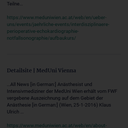
Teilne...
https://www.meduniwien.ac.at/web/en/ueber-
uns/events/jaehrliche-events/interdisziplinaere-
perioperative-echokardiographie-
notfallsonographie/aufbaukurs/
Detailsite | MedUni Vienna
...All News [in German:] Anästhesist und
Intensivmediziner der MedUni Wien erhält vom FWF
vergebene Auszeichnung auf dem Gebiet der
Anästhesie [in German:] (Wien, 25-1-2016) Klaus
Ulrich ...
https://www.meduniwien.ac.at/web/en/about-