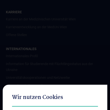
KARRIERE
Karriere an der Medizinischen Universität Wien
Karriereentwicklung an der MedUni Wien
Offene Stellen
INTERNATIONALES
Internationales Profil
Information für Studierende mit Flüchtlingsstatus aus der
Ukraine
Universitätskooperationen und Netzwerke
Internationale Kooperationen
Adjunct Professorships
Wir nutzen Cookies
Student & Staff Exchange
Das KPJ der MedUni Wien