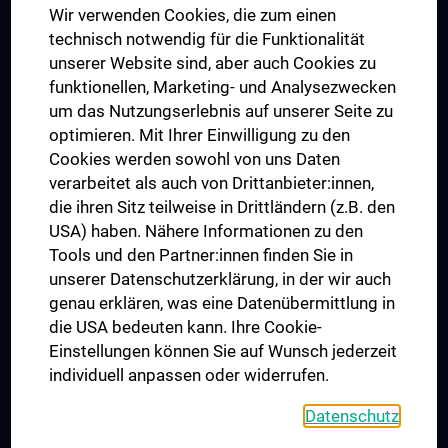
Wir verwenden Cookies, die zum einen
Graduiertentraining
technisch notwendig für die Funktionalität
Dual Career
unserer Website sind, aber auch Cookies zu
funktionellen, Marketing- und Analysezwecken
Trusted Reseach - Research Security - Foreign Interference
um das Nutzungserlebnis auf unserer Seite zu
UNESCO Lehrstuhl für Bioethik
optimieren. Mit Ihrer Einwilligung zu den
MUVI
Cookies werden sowohl von uns Daten
verarbeitet als auch von Drittanbieter:innen,
die ihren Sitz teilweise in Drittländern (z.B. den
USA) haben. Nähere Informationen zu den
Folgen Sie uns auf
Tools und den Partner:innen finden Sie in
unserer Datenschutzerklärung, in der wir auch
genau erklären, was eine Datenübermittlung in
die USA bedeuten kann. Ihre Cookie-
Einstellungen können Sie auf Wunsch jederzeit
individuell anpassen oder widerrufen.
PRESSE
JOBS
Datenschutz
MEDUNI SHOP