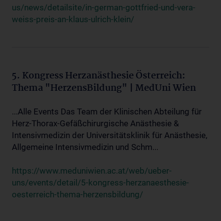
us/news/detailsite/in-german-gottfried-und-vera-
weiss-preis-an-klaus-ulrich-klein/
5. Kongress Herzanästhesie Österreich:
Thema "HerzensBildung" | MedUni Wien
...Alle Events Das Team der Klinischen Abteilung für
Herz-Thorax-Gefäßchirurgische Anästhesie &
Intensivmedizin der Universitätsklinik für Anästhesie,
Allgemeine Intensivmedizin und Schm...
https://www.meduniwien.ac.at/web/ueber-
uns/events/detail/5-kongress-herzanaesthesie-
oesterreich-thema-herzensbildung/