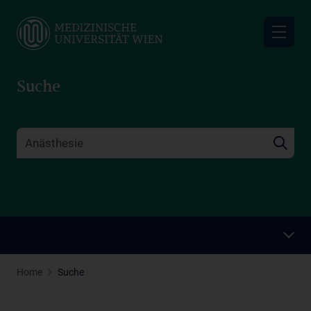
Skip
to
main
content
Suche
Home
Suche