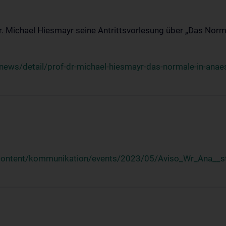
Dr. Michael Hiesmayr seine Antrittsvorlesung über „Das Norm
ews/detail/prof-dr-michael-hiesmayr-das-normale-in-anaes
/content/kommunikation/events/2023/05/Aviso_Wr_Ana__st