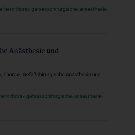
r-herz-thorax-gefaesschirurgische-anaesthesie-
che Anästhesie und
z-, Thorax-, Gefäßchirurgische Anästhesie und
herz-thorax-gefaesschirurgische-anaesthesie-