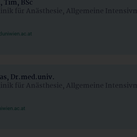
, Tim, BSc
linik für Anästhesie, Allgemeine Intensi
uniwien.ac.at
as, Dr.med.univ.
linik für Anästhesie, Allgemeine Intensi
wien.ac.at