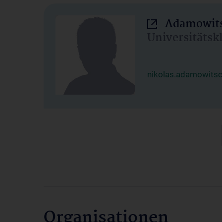
Adamowits
Universitätsk
nikolas.adamowits
Organisationen