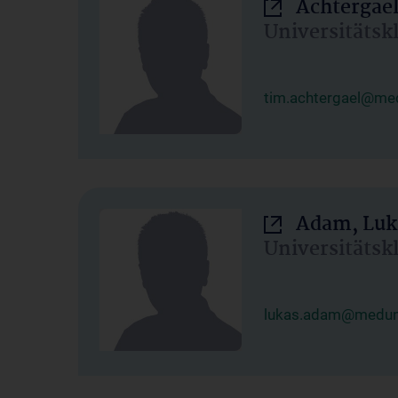
Achtergael
Universitätsk
tim.achtergael@med
Adam, Luk
Universitätsk
lukas.adam@meduni