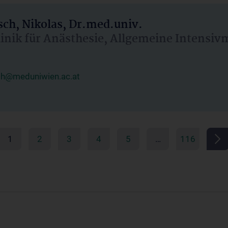
ch, Nikolas, Dr.med.univ.
linik für Anästhesie, Allgemeine Intensi
ch@meduniwien.ac.at
1
2
3
4
5
…
116