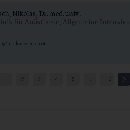
ch, Nikolas, Dr.med.univ.
linik für Anästhesie, Allgemeine Intensi
ch@meduniwien.ac.at
1
2
3
4
5
…
116