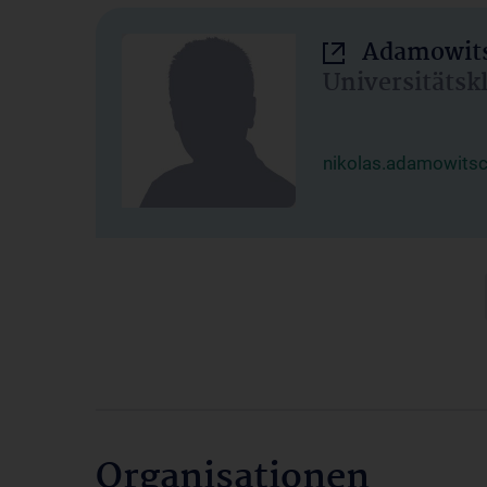
Adamowits
Universitätsk
nikolas.adamowits
Organisationen