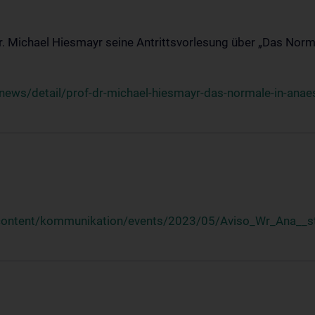
Dr. Michael Hiesmayr seine Antrittsvorlesung über „Das Norm
ews/detail/prof-dr-michael-hiesmayr-das-normale-in-anaes
/content/kommunikation/events/2023/05/Aviso_Wr_Ana__st