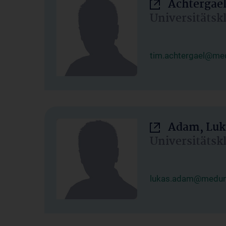
Achtergael
Universitätsk
tim.achtergael@med
Adam, Luk
Universitätsk
lukas.adam@meduni