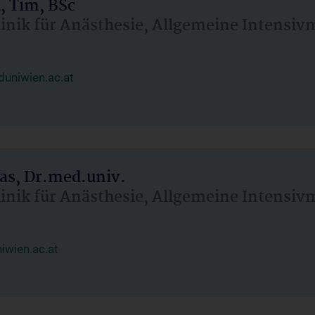
, Tim, BSc
linik für Anästhesie, Allgemeine Intensi
uniwien.ac.at
as, Dr.med.univ.
linik für Anästhesie, Allgemeine Intensi
wien.ac.at