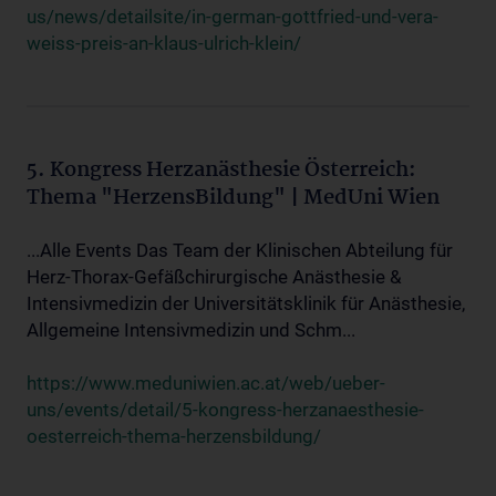
us/news/detailsite/in-german-gottfried-und-vera-
weiss-preis-an-klaus-ulrich-klein/
5. Kongress Herzanästhesie Österreich:
Thema "HerzensBildung" | MedUni Wien
...Alle Events Das Team der Klinischen Abteilung für
Herz-Thorax-Gefäßchirurgische Anästhesie &
Intensivmedizin der Universitätsklinik für Anästhesie,
Allgemeine Intensivmedizin und Schm...
https://www.meduniwien.ac.at/web/ueber-
uns/events/detail/5-kongress-herzanaesthesie-
oesterreich-thema-herzensbildung/