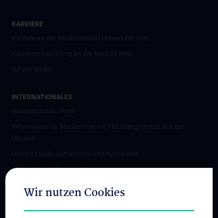
KARRIERE
Karriere an der Medizinischen Universität Wien
Karriereentwicklung an der MedUni Wien
Offene Stellen
INTERNATIONALES
Internationales Profil
Information für Studierende mit Flüchtlingsstatus aus der
Ukraine
Universitätskooperationen und Netzwerke
Internationale Kooperationen
Adjunct Professorships
Wir nutzen Cookies
Student & Staff Exchange
Das KPJ der MedUni Wien