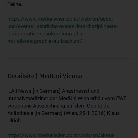
Teilne...
https://www.meduniwien.ac.at/web/en/ueber-
uns/events/jaehrliche-events/interdisziplinaere-
perioperative-echokardiographie-
notfallsonographie/aufbaukurs/
Detailsite | MedUni Vienna
...All News [in German:] Anästhesist und
Intensivmediziner der MedUni Wien erhält vom FWF
vergebene Auszeichnung auf dem Gebiet der
Anästhesie [in German:] (Wien, 25-1-2016) Klaus
Ulrich ...
https://www.meduniwien.ac.at/web/en/about-