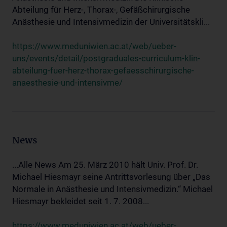
Abteilung für Herz-, Thorax-, Gefäßchirurgische
Anästhesie und Intensivmedizin der Universitätskli...
https://www.meduniwien.ac.at/web/ueber-
uns/events/detail/postgraduales-curriculum-klin-
abteilung-fuer-herz-thorax-gefaesschirurgische-
anaesthesie-und-intensivme/
News
...Alle News Am 25. März 2010 hält Univ. Prof. Dr.
Michael Hiesmayr seine Antrittsvorlesung über „Das
Normale in Anästhesie und Intensivmedizin.“ Michael
Hiesmayr bekleidet seit 1. 7. 2008...
https://www.meduniwien.ac.at/web/ueber-