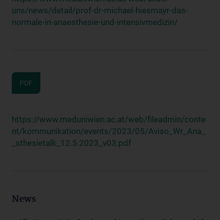
uns/news/detail/prof-dr-michael-hiesmayr-das-
normale-in-anaesthesie-und-intensivmedizin/
PDF
https://www.meduniwien.ac.at/web/fileadmin/conte
nt/kommunikation/events/2023/05/Aviso_Wr_Ana_
_sthesietalk_12.5.2023_v03.pdf
News