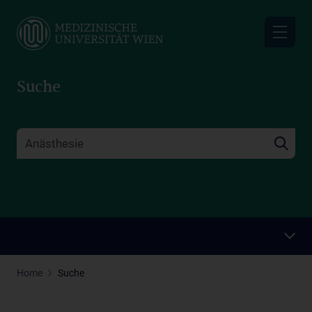
Skip
to
main
content
Suche
Home
Suche