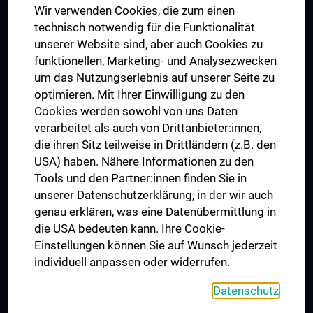
Wir verwenden Cookies, die zum einen
Graduiertentraining
technisch notwendig für die Funktionalität
Dual Career
unserer Website sind, aber auch Cookies zu
funktionellen, Marketing- und Analysezwecken
Trusted Reseach - Research Security - Foreign Interference
um das Nutzungserlebnis auf unserer Seite zu
UNESCO Lehrstuhl für Bioethik
optimieren. Mit Ihrer Einwilligung zu den
MUVI
Cookies werden sowohl von uns Daten
verarbeitet als auch von Drittanbieter:innen,
die ihren Sitz teilweise in Drittländern (z.B. den
USA) haben. Nähere Informationen zu den
Folgen Sie uns auf
Tools und den Partner:innen finden Sie in
unserer Datenschutzerklärung, in der wir auch
genau erklären, was eine Datenübermittlung in
die USA bedeuten kann. Ihre Cookie-
Einstellungen können Sie auf Wunsch jederzeit
individuell anpassen oder widerrufen.
PRESSE
JOBS
Datenschutz
MEDUNI SHOP