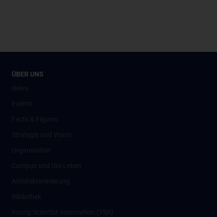
ÜBER UNS
News
Events
Facts & Figures
Strategie und Vision
Organisation
Campus und Uni-Leben
Antidiskriminierung
Bibliothek
Young Scientist Association (YSA)