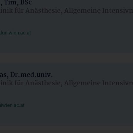
, Tim, BSc
linik für Anästhesie, Allgemeine Intensi
uniwien.ac.at
as, Dr.med.univ.
linik für Anästhesie, Allgemeine Intensi
wien.ac.at