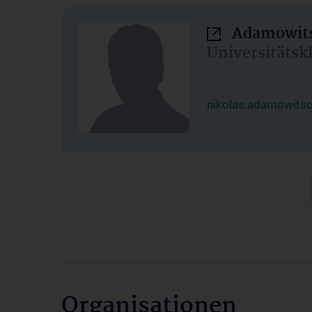
Adamowits
Universitätsk
nikolas.adamowits
Organisationen