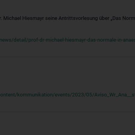
Dr. Michael Hiesmayr seine Antrittsvorlesung über „Das Norm
ews/detail/prof-dr-michael-hiesmayr-das-normale-in-anaes
/content/kommunikation/events/2023/05/Aviso_Wr_Ana__st