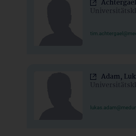
Achtergael
Universitätsk
tim.achtergael@med
Adam, Luk
Universitätsk
lukas.adam@meduni