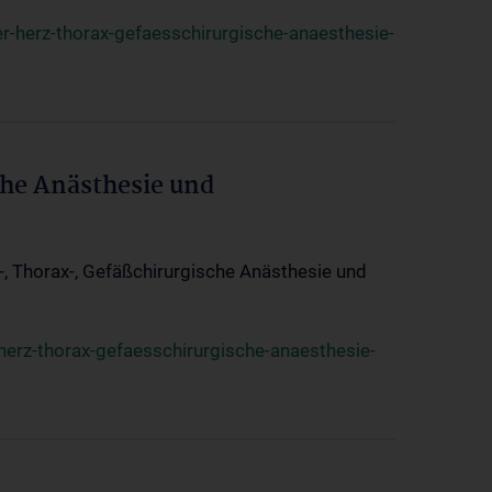
r-herz-thorax-gefaesschirurgische-anaesthesie-
che Anästhesie und
z-, Thorax-, Gefäßchirurgische Anästhesie und
herz-thorax-gefaesschirurgische-anaesthesie-