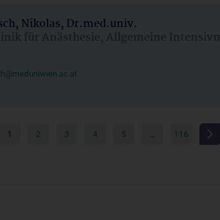
ch, Nikolas, Dr.med.univ.
linik für Anästhesie, Allgemeine Intensi
ch@meduniwien.ac.at
1
2
3
4
5
…
116