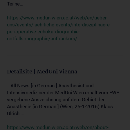
Teilne...
https://www.meduniwien.ac.at/web/en/ueber-
uns/events/jaehrliche-events/interdisziplinaere-
perioperative-echokardiographie-
notfallsonographie/aufbaukurs/
Detailsite | MedUni Vienna
...All News [in German:] Anästhesist und
Intensivmediziner der MedUni Wien erhält vom FWF
vergebene Auszeichnung auf dem Gebiet der
Anästhesie [in German:] (Wien, 25-1-2016) Klaus
Ulrich ...
https://www.meduniwien.ac.at/web/en/about-