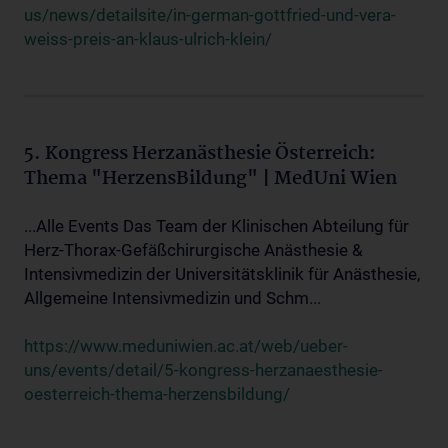
us/news/detailsite/in-german-gottfried-und-vera-
weiss-preis-an-klaus-ulrich-klein/
5. Kongress Herzanästhesie Österreich:
Thema "HerzensBildung" | MedUni Wien
...Alle Events Das Team der Klinischen Abteilung für
Herz-Thorax-Gefäßchirurgische Anästhesie &
Intensivmedizin der Universitätsklinik für Anästhesie,
Allgemeine Intensivmedizin und Schm...
https://www.meduniwien.ac.at/web/ueber-
uns/events/detail/5-kongress-herzanaesthesie-
oesterreich-thema-herzensbildung/