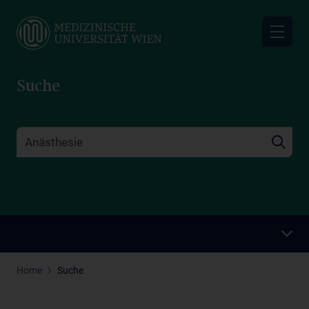
Skip
to
main
content
Suche
Home
Suche