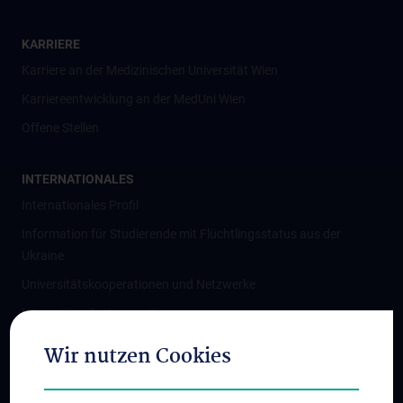
KARRIERE
Karriere an der Medizinischen Universität Wien
Karriereentwicklung an der MedUni Wien
Offene Stellen
INTERNATIONALES
Internationales Profil
Information für Studierende mit Flüchtlingsstatus aus der
Ukraine
Universitätskooperationen und Netzwerke
Internationale Kooperationen
Adjunct Professorships
Wir nutzen Cookies
Student & Staff Exchange
Das KPJ der MedUni Wien