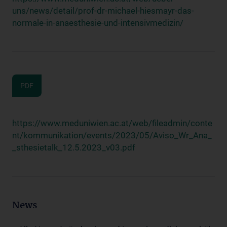
uns/news/detail/prof-dr-michael-hiesmayr-das-
normale-in-anaesthesie-und-intensivmedizin/
PDF
https://www.meduniwien.ac.at/web/fileadmin/conte
nt/kommunikation/events/2023/05/Aviso_Wr_Ana_
_sthesietalk_12.5.2023_v03.pdf
News