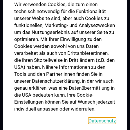
Wir verwenden Cookies, die zum einen
Graduiertentraining
technisch notwendig für die Funktionalität
Dual Career
unserer Website sind, aber auch Cookies zu
funktionellen, Marketing- und Analysezwecken
Trusted Reseach - Research Security - Foreign Interference
um das Nutzungserlebnis auf unserer Seite zu
UNESCO Lehrstuhl für Bioethik
optimieren. Mit Ihrer Einwilligung zu den
MUVI
Cookies werden sowohl von uns Daten
verarbeitet als auch von Drittanbieter:innen,
die ihren Sitz teilweise in Drittländern (z.B. den
USA) haben. Nähere Informationen zu den
Folgen Sie uns auf
Tools und den Partner:innen finden Sie in
unserer Datenschutzerklärung, in der wir auch
genau erklären, was eine Datenübermittlung in
die USA bedeuten kann. Ihre Cookie-
Einstellungen können Sie auf Wunsch jederzeit
individuell anpassen oder widerrufen.
PRESSE
JOBS
Datenschutz
MEDUNI SHOP