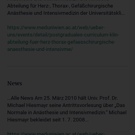
Abteilung für Herz-, Thorax-, Gefäßchirurgische
Anästhesie und Intensivmedizin der Universitätskli...
https://www.meduniwien.ac.at/web/ueber-
uns/events/detail/postgraduales-curriculum-klin-
abteilung-fuer-herz-thorax-gefaesschirurgische-
anaesthesie-und-intensivme/
News
...Alle News Am 25. März 2010 hält Univ. Prof. Dr.
Michael Hiesmayr seine Antrittsvorlesung über „Das
Normale in Anästhesie und Intensivmedizin.“ Michael
Hiesmayr bekleidet seit 1. 7. 2008...
https://www.meduniwien.ac.at/web/ueber-