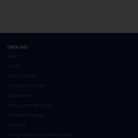
ÜBER UNS
News
Events
Facts & Figures
Strategie und Vision
Organisation
Campus und Uni-Leben
Antidiskriminierung
Bibliothek
Young Scientist Association (YSA)