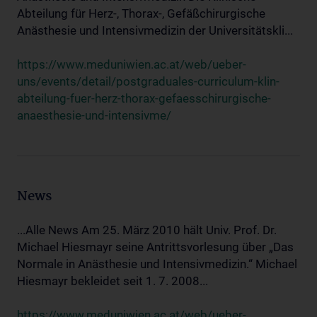
Abteilung für Herz-, Thorax-, Gefäßchirurgische
Anästhesie und Intensivmedizin der Universitätskli...
https://www.meduniwien.ac.at/web/ueber-
uns/events/detail/postgraduales-curriculum-klin-
abteilung-fuer-herz-thorax-gefaesschirurgische-
anaesthesie-und-intensivme/
News
...Alle News Am 25. März 2010 hält Univ. Prof. Dr.
Michael Hiesmayr seine Antrittsvorlesung über „Das
Normale in Anästhesie und Intensivmedizin.“ Michael
Hiesmayr bekleidet seit 1. 7. 2008...
https://www.meduniwien.ac.at/web/ueber-