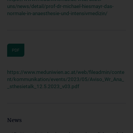
uns/news/detail/prof-dr-michael-hiesmayr-das-
normale-in-anaesthesie-und-intensivmedizin/
PDF
https://www.meduniwien.ac.at/web/fileadmin/conte
nt/kommunikation/events/2023/05/Aviso_Wr_Ana_
_sthesietalk_12.5.2023_v03.pdf
News