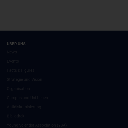
ÜBER UNS
News
Events
Facts & Figures
Strategie und Vision
Organisation
Campus und Uni-Leben
Antidiskriminierung
Bibliothek
Young Scientist Association (YSA)