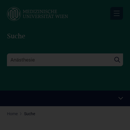
Skip
to
main
content
Suche
Home
Suche