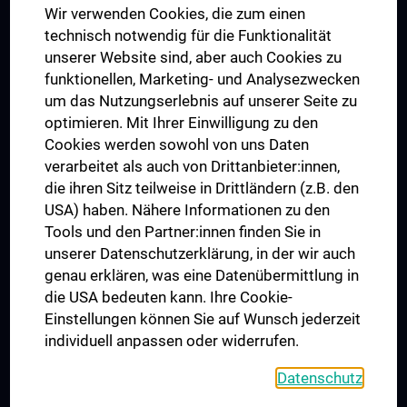
Wir verwenden Cookies, die zum einen
Graduiertentraining
technisch notwendig für die Funktionalität
Dual Career
unserer Website sind, aber auch Cookies zu
funktionellen, Marketing- und Analysezwecken
Trusted Reseach - Research Security - Foreign Interference
um das Nutzungserlebnis auf unserer Seite zu
UNESCO Lehrstuhl für Bioethik
optimieren. Mit Ihrer Einwilligung zu den
MUVI
Cookies werden sowohl von uns Daten
verarbeitet als auch von Drittanbieter:innen,
die ihren Sitz teilweise in Drittländern (z.B. den
USA) haben. Nähere Informationen zu den
Folgen Sie uns auf
Tools und den Partner:innen finden Sie in
unserer Datenschutzerklärung, in der wir auch
genau erklären, was eine Datenübermittlung in
die USA bedeuten kann. Ihre Cookie-
Einstellungen können Sie auf Wunsch jederzeit
individuell anpassen oder widerrufen.
PRESSE
JOBS
Datenschutz
MEDUNI SHOP