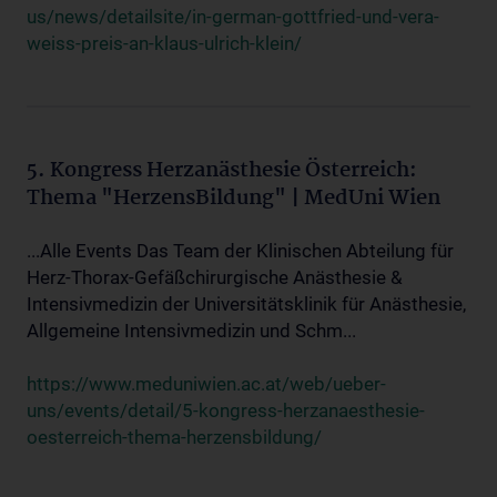
us/news/detailsite/in-german-gottfried-und-vera-
weiss-preis-an-klaus-ulrich-klein/
5. Kongress Herzanästhesie Österreich:
Thema "HerzensBildung" | MedUni Wien
...Alle Events Das Team der Klinischen Abteilung für
Herz-Thorax-Gefäßchirurgische Anästhesie &
Intensivmedizin der Universitätsklinik für Anästhesie,
Allgemeine Intensivmedizin und Schm...
https://www.meduniwien.ac.at/web/ueber-
uns/events/detail/5-kongress-herzanaesthesie-
oesterreich-thema-herzensbildung/