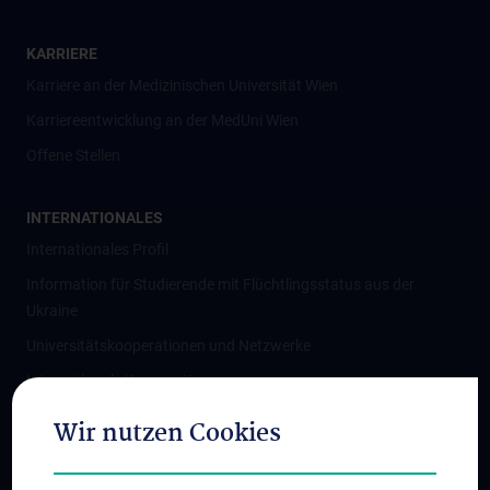
KARRIERE
Karriere an der Medizinischen Universität Wien
Karriereentwicklung an der MedUni Wien
Offene Stellen
INTERNATIONALES
Internationales Profil
Information für Studierende mit Flüchtlingsstatus aus der
Ukraine
Universitätskooperationen und Netzwerke
Internationale Kooperationen
Adjunct Professorships
Wir nutzen Cookies
Student & Staff Exchange
Das KPJ der MedUni Wien