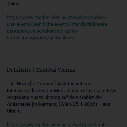
Teilne...
https://www.meduniwien.ac.at/web/en/ueber-
uns/events/jaehrliche-events/interdisziplinaere-
perioperative-echokardiographie-
notfallsonographie/aufbaukurs/
Detailsite | MedUni Vienna
...All News [in German:] Anästhesist und
Intensivmediziner der MedUni Wien erhält vom FWF
vergebene Auszeichnung auf dem Gebiet der
Anästhesie [in German:] (Wien, 25-1-2016) Klaus
Ulrich ...
https://www.meduniwien.ac.at/web/en/about-