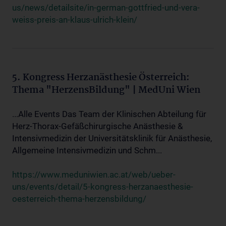
us/news/detailsite/in-german-gottfried-und-vera-
weiss-preis-an-klaus-ulrich-klein/
5. Kongress Herzanästhesie Österreich:
Thema "HerzensBildung" | MedUni Wien
...Alle Events Das Team der Klinischen Abteilung für
Herz-Thorax-Gefäßchirurgische Anästhesie &
Intensivmedizin der Universitätsklinik für Anästhesie,
Allgemeine Intensivmedizin und Schm...
https://www.meduniwien.ac.at/web/ueber-
uns/events/detail/5-kongress-herzanaesthesie-
oesterreich-thema-herzensbildung/