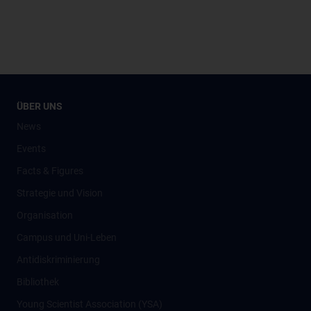
ÜBER UNS
News
Events
Facts & Figures
Strategie und Vision
Organisation
Campus und Uni-Leben
Antidiskriminierung
Bibliothek
Young Scientist Association (YSA)