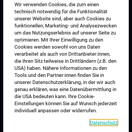
Wir verwenden Cookies, die zum einen
Graduiertentraining
technisch notwendig für die Funktionalität
Dual Career
unserer Website sind, aber auch Cookies zu
funktionellen, Marketing- und Analysezwecken
Trusted Reseach - Research Security - Foreign Interference
um das Nutzungserlebnis auf unserer Seite zu
UNESCO Lehrstuhl für Bioethik
optimieren. Mit Ihrer Einwilligung zu den
MUVI
Cookies werden sowohl von uns Daten
verarbeitet als auch von Drittanbieter:innen,
die ihren Sitz teilweise in Drittländern (z.B. den
USA) haben. Nähere Informationen zu den
Folgen Sie uns auf
Tools und den Partner:innen finden Sie in
unserer Datenschutzerklärung, in der wir auch
genau erklären, was eine Datenübermittlung in
die USA bedeuten kann. Ihre Cookie-
Einstellungen können Sie auf Wunsch jederzeit
individuell anpassen oder widerrufen.
PRESSE
JOBS
Datenschutz
MEDUNI SHOP