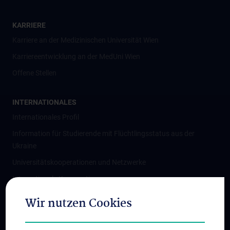
KARRIERE
Karriere an der Medizinischen Universität Wien
Karriereentwicklung an der MedUni Wien
Offene Stellen
INTERNATIONALES
Internationales Profil
Information für Studierende mit Flüchtlingsstatus aus der
Ukraine
Universitätskooperationen und Netzwerke
Internationale Kooperationen
Adjunct Professorships
Wir nutzen Cookies
Student & Staff Exchange
Das KPJ der MedUni Wien