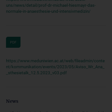
uns/news/detail/prof-dr-michael-hiesmayr-das-
normale-in-anaesthesie-und-intensivmedizin/
PDF
https://www.meduniwien.ac.at/web/fileadmin/conte
nt/kommunikation/events/2023/05/Aviso_Wr_Ana_
_sthesietalk_12.5.2023_v03.pdf
News