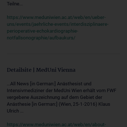
Teilne...
https://www.meduniwien.ac.at/web/en/ueber-
uns/events/jaehrliche-events/interdisziplinaere-
perioperative-echokardiographie-
notfallsonographie/aufbaukurs/
Detailsite | MedUni Vienna
...All News [in German:] Anästhesist und
Intensivmediziner der MedUni Wien erhält vom FWF
vergebene Auszeichnung auf dem Gebiet der
Anästhesie [in German:] (Wien, 25-1-2016) Klaus
Ulrich ...
https://www.meduniwien.ac.at/web/en/about-