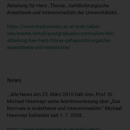
Abteilung für Herz-, Thorax-, Gefäßchirurgische
Anästhesie und Intensivmedizin der Universitätskli...
https://www.meduniwien.ac.at/web/ueber-
uns/events/detail/postgraduales-curriculum-klin-
abteilung-fuer-herz-thorax-gefaesschirurgische-
anaesthesie-und-intensivme/
News
...Alle News Am 25. März 2010 hält Univ. Prof. Dr.
Michael Hiesmayr seine Antrittsvorlesung über „Das
Normale in Anästhesie und Intensivmedizin.“ Michael
Hiesmayr bekleidet seit 1. 7. 2008...
https://www.meduniwien.ac.at/web/ueber-