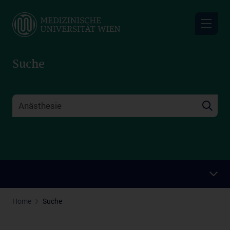
Skip
to
main
content
Suche
Home
Suche