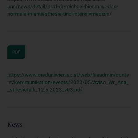
uns/news/detail/prof-dr-michael-hiesmayr-das-
normale-in-anaesthesie-und-intensivmedizin/
PDF
https://www.meduniwien.ac.at/web/fileadmin/conte
nt/kommunikation/events/2023/05/Aviso_Wr_Ana_
_sthesietalk_12.5.2023_v03.pdf
News