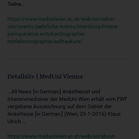
Teilne...
https://www.meduniwien.ac.at/web/en/ueber-
uns/events/jaehrliche-events/interdisziplinaere-
perioperative-echokardiographie-
notfallsonographie/aufbaukurs/
Detailsite | MedUni Vienna
...All News [in German:] Anästhesist und
Intensivmediziner der MedUni Wien erhält vom FWF
vergebene Auszeichnung auf dem Gebiet der
Anästhesie [in German:] (Wien, 25-1-2016) Klaus
Ulrich ...
https://www.meduniwien.ac.at/web/en/about-