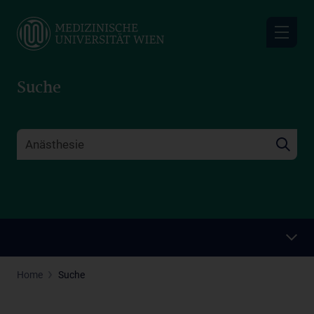
Skip
to
main
content
Suche
Home
Suche