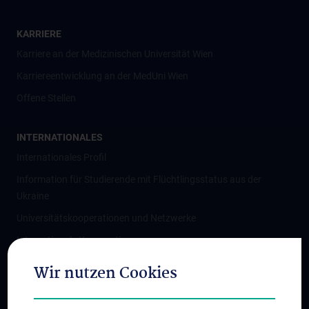
KARRIERE
Karriere an der Medizinischen Universität Wien
Karriereentwicklung an der MedUni Wien
Offene Stellen
INTERNATIONALES
Internationales Profil
Information für Studierende mit Flüchtlingsstatus aus der
Ukraine
Universitätskooperationen und Netzwerke
Internationale Kooperationen
Adjunct Professorships
Wir nutzen Cookies
Student & Staff Exchange
Das KPJ der MedUni Wien