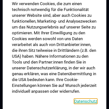
Wir verwenden Cookies, die zum einen
Graduiertentraining
technisch notwendig für die Funktionalität
Dual Career
unserer Website sind, aber auch Cookies zu
funktionellen, Marketing- und Analysezwecken
Trusted Reseach - Research Security - Foreign Interference
um das Nutzungserlebnis auf unserer Seite zu
UNESCO Lehrstuhl für Bioethik
optimieren. Mit Ihrer Einwilligung zu den
MUVI
Cookies werden sowohl von uns Daten
verarbeitet als auch von Drittanbieter:innen,
die ihren Sitz teilweise in Drittländern (z.B. den
USA) haben. Nähere Informationen zu den
Folgen Sie uns auf
Tools und den Partner:innen finden Sie in
unserer Datenschutzerklärung, in der wir auch
genau erklären, was eine Datenübermittlung in
die USA bedeuten kann. Ihre Cookie-
Einstellungen können Sie auf Wunsch jederzeit
individuell anpassen oder widerrufen.
PRESSE
JOBS
Datenschutz
MEDUNI SHOP