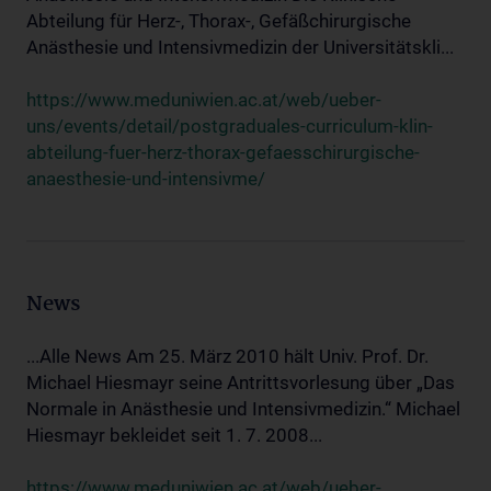
Abteilung für Herz-, Thorax-, Gefäßchirurgische
Anästhesie und Intensivmedizin der Universitätskli...
https://www.meduniwien.ac.at/web/ueber-
uns/events/detail/postgraduales-curriculum-klin-
abteilung-fuer-herz-thorax-gefaesschirurgische-
anaesthesie-und-intensivme/
News
...Alle News Am 25. März 2010 hält Univ. Prof. Dr.
Michael Hiesmayr seine Antrittsvorlesung über „Das
Normale in Anästhesie und Intensivmedizin.“ Michael
Hiesmayr bekleidet seit 1. 7. 2008...
https://www.meduniwien.ac.at/web/ueber-