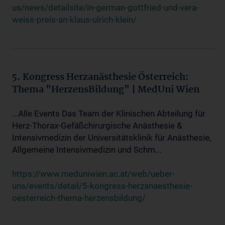
us/news/detailsite/in-german-gottfried-und-vera-
weiss-preis-an-klaus-ulrich-klein/
5. Kongress Herzanästhesie Österreich:
Thema "HerzensBildung" | MedUni Wien
...Alle Events Das Team der Klinischen Abteilung für
Herz-Thorax-Gefäßchirurgische Anästhesie &
Intensivmedizin der Universitätsklinik für Anästhesie,
Allgemeine Intensivmedizin und Schm...
https://www.meduniwien.ac.at/web/ueber-
uns/events/detail/5-kongress-herzanaesthesie-
oesterreich-thema-herzensbildung/