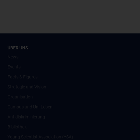
ÜBER UNS
News
Events
Facts & Figures
Strategie und Vision
Organisation
Campus und Uni-Leben
Antidiskriminierung
Bibliothek
Young Scientist Association (YSA)