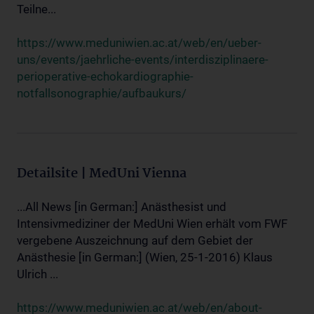
Teilne...
https://www.meduniwien.ac.at/web/en/ueber-
uns/events/jaehrliche-events/interdisziplinaere-
perioperative-echokardiographie-
notfallsonographie/aufbaukurs/
Detailsite | MedUni Vienna
...All News [in German:] Anästhesist und
Intensivmediziner der MedUni Wien erhält vom FWF
vergebene Auszeichnung auf dem Gebiet der
Anästhesie [in German:] (Wien, 25-1-2016) Klaus
Ulrich ...
https://www.meduniwien.ac.at/web/en/about-