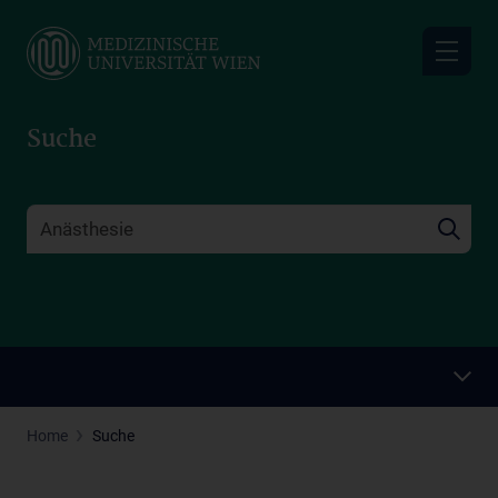
Skip
to
main
content
Suche
Home
Suche