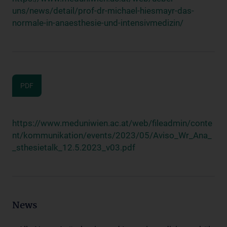
uns/news/detail/prof-dr-michael-hiesmayr-das-
normale-in-anaesthesie-und-intensivmedizin/
PDF
https://www.meduniwien.ac.at/web/fileadmin/conte
nt/kommunikation/events/2023/05/Aviso_Wr_Ana_
_sthesietalk_12.5.2023_v03.pdf
News