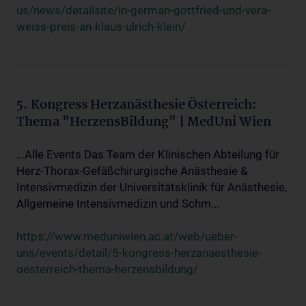
us/news/detailsite/in-german-gottfried-und-vera-
weiss-preis-an-klaus-ulrich-klein/
5. Kongress Herzanästhesie Österreich:
Thema "HerzensBildung" | MedUni Wien
...Alle Events Das Team der Klinischen Abteilung für
Herz-Thorax-Gefäßchirurgische Anästhesie &
Intensivmedizin der Universitätsklinik für Anästhesie,
Allgemeine Intensivmedizin und Schm...
https://www.meduniwien.ac.at/web/ueber-
uns/events/detail/5-kongress-herzanaesthesie-
oesterreich-thema-herzensbildung/