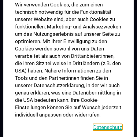
Wir verwenden Cookies, die zum einen
Graduiertentraining
technisch notwendig für die Funktionalität
Dual Career
unserer Website sind, aber auch Cookies zu
funktionellen, Marketing- und Analysezwecken
Trusted Reseach - Research Security - Foreign Interference
um das Nutzungserlebnis auf unserer Seite zu
UNESCO Lehrstuhl für Bioethik
optimieren. Mit Ihrer Einwilligung zu den
MUVI
Cookies werden sowohl von uns Daten
verarbeitet als auch von Drittanbieter:innen,
die ihren Sitz teilweise in Drittländern (z.B. den
USA) haben. Nähere Informationen zu den
Folgen Sie uns auf
Tools und den Partner:innen finden Sie in
unserer Datenschutzerklärung, in der wir auch
genau erklären, was eine Datenübermittlung in
die USA bedeuten kann. Ihre Cookie-
Einstellungen können Sie auf Wunsch jederzeit
individuell anpassen oder widerrufen.
PRESSE
JOBS
Datenschutz
MEDUNI SHOP