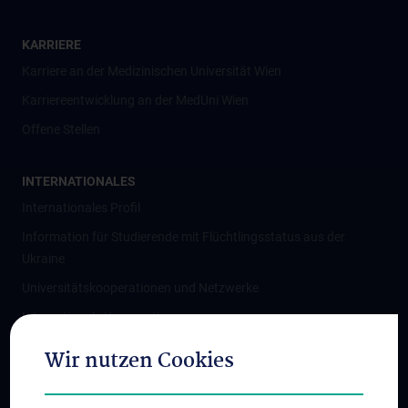
KARRIERE
Karriere an der Medizinischen Universität Wien
Karriereentwicklung an der MedUni Wien
Offene Stellen
INTERNATIONALES
Internationales Profil
Information für Studierende mit Flüchtlingsstatus aus der
Ukraine
Universitätskooperationen und Netzwerke
Internationale Kooperationen
Adjunct Professorships
Wir nutzen Cookies
Student & Staff Exchange
Das KPJ der MedUni Wien