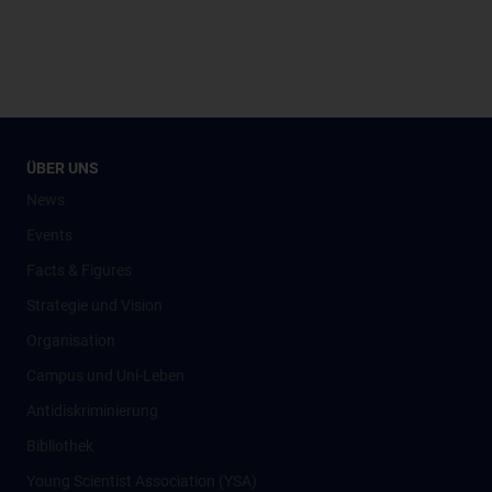
ÜBER UNS
News
Events
Facts & Figures
Strategie und Vision
Organisation
Campus und Uni-Leben
Antidiskriminierung
Bibliothek
Young Scientist Association (YSA)