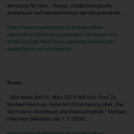
Abteilung für Herz-, Thorax-, Gefäßchirurgische
Anästhesie und Intensivmedizin der Universitätskli...
https://www.meduniwien.ac.at/web/ueber-
uns/events/detail/postgraduales-curriculum-klin-
abteilung-fuer-herz-thorax-gefaesschirurgische-
anaesthesie-und-intensivme/
News
...Alle News Am 25. März 2010 hält Univ. Prof. Dr.
Michael Hiesmayr seine Antrittsvorlesung über „Das
Normale in Anästhesie und Intensivmedizin.“ Michael
Hiesmayr bekleidet seit 1. 7. 2008...
https://www.meduniwien.ac.at/web/ueber-