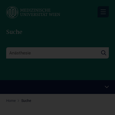
Skip
to
main
content
Suche
Home
Suche