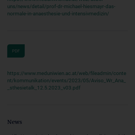
uns/news/detail/prof-dr-michael-hiesmayr-das-
normale-in-anaesthesie-und-intensivmedizin/
PDF
https://www.meduniwien.ac.at/web/fileadmin/conte
nt/kommunikation/events/2023/05/Aviso_Wr_Ana_
_sthesietalk_12.5.2023_v03.pdf
News