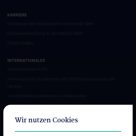
KARRIERE
Karriere an der Medizinischen Universität Wien
Karriereentwicklung an der MedUni Wien
Offene Stellen
INTERNATIONALES
Internationales Profil
Information für Studierende mit Flüchtlingsstatus aus der
Ukraine
Universitätskooperationen und Netzwerke
Internationale Kooperationen
Adjunct Professorships
Wir nutzen Cookies
Student & Staff Exchange
Das KPJ der MedUni Wien