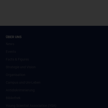
ÜBER UNS
News
Events
Facts & Figures
Strategie und Vision
Organisation
Campus und Uni-Leben
Antidiskriminierung
Bibliothek
Young Scientist Association (YSA)