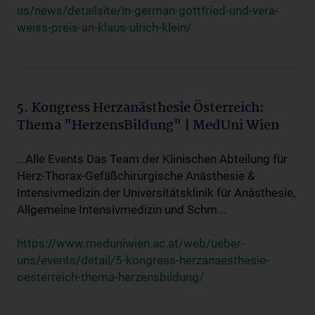
us/news/detailsite/in-german-gottfried-und-vera-
weiss-preis-an-klaus-ulrich-klein/
5. Kongress Herzanästhesie Österreich:
Thema "HerzensBildung" | MedUni Wien
...Alle Events Das Team der Klinischen Abteilung für
Herz-Thorax-Gefäßchirurgische Anästhesie &
Intensivmedizin der Universitätsklinik für Anästhesie,
Allgemeine Intensivmedizin und Schm...
https://www.meduniwien.ac.at/web/ueber-
uns/events/detail/5-kongress-herzanaesthesie-
oesterreich-thema-herzensbildung/