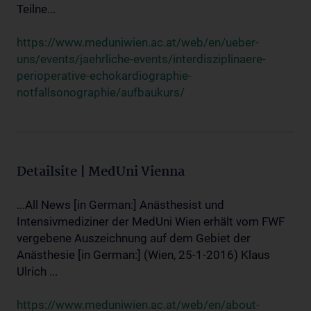
Teilne...
https://www.meduniwien.ac.at/web/en/ueber-
uns/events/jaehrliche-events/interdisziplinaere-
perioperative-echokardiographie-
notfallsonographie/aufbaukurs/
Detailsite | MedUni Vienna
...All News [in German:] Anästhesist und
Intensivmediziner der MedUni Wien erhält vom FWF
vergebene Auszeichnung auf dem Gebiet der
Anästhesie [in German:] (Wien, 25-1-2016) Klaus
Ulrich ...
https://www.meduniwien.ac.at/web/en/about-