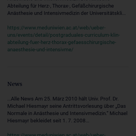
Abteilung für Herz-, Thorax-, Gefäßchirurgische
Anästhesie und Intensivmedizin der Universitätskli...
https://www.meduniwien.ac.at/web/ueber-
uns/events/detail/postgraduales-curriculum-klin-
abteilung-fuer-herz-thorax-gefaesschirurgische-
anaesthesie-und-intensivme/
News
...Alle News Am 25. März 2010 hält Univ. Prof. Dr.
Michael Hiesmayr seine Antrittsvorlesung über „Das
Normale in Anästhesie und Intensivmedizin.“ Michael
Hiesmayr bekleidet seit 1. 7. 2008...
https://www.meduniwien.ac.at/web/ueber-