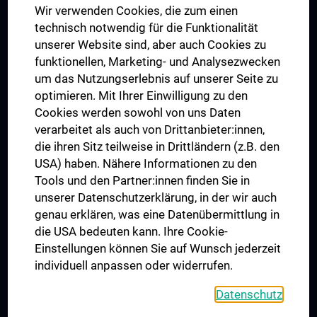
Wir verwenden Cookies, die zum einen
Graduiertentraining
technisch notwendig für die Funktionalität
Dual Career
unserer Website sind, aber auch Cookies zu
funktionellen, Marketing- und Analysezwecken
Trusted Reseach - Research Security - Foreign Interference
um das Nutzungserlebnis auf unserer Seite zu
UNESCO Lehrstuhl für Bioethik
optimieren. Mit Ihrer Einwilligung zu den
MUVI
Cookies werden sowohl von uns Daten
verarbeitet als auch von Drittanbieter:innen,
die ihren Sitz teilweise in Drittländern (z.B. den
USA) haben. Nähere Informationen zu den
Folgen Sie uns auf
Tools und den Partner:innen finden Sie in
unserer Datenschutzerklärung, in der wir auch
genau erklären, was eine Datenübermittlung in
die USA bedeuten kann. Ihre Cookie-
Einstellungen können Sie auf Wunsch jederzeit
individuell anpassen oder widerrufen.
PRESSE
JOBS
Datenschutz
MEDUNI SHOP