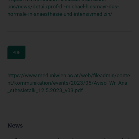
uns/news/detail/prof-dr-michael-hiesmayr-das-
normale-in-anaesthesie-und-intensivmedizin/
PDF
https://www.meduniwien.ac.at/web/fileadmin/conte
nt/kommunikation/events/2023/05/Aviso_Wr_Ana_
_sthesietalk_12.5.2023_v03.pdf
News