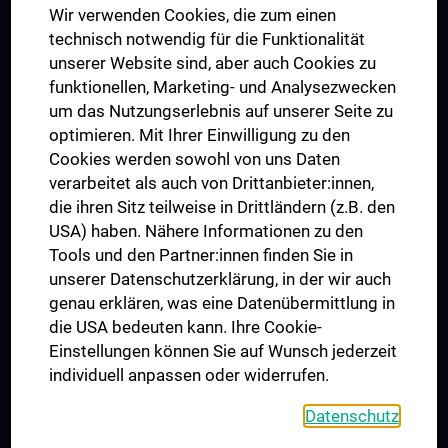
Wir verwenden Cookies, die zum einen
Graduiertentraining
technisch notwendig für die Funktionalität
Dual Career
unserer Website sind, aber auch Cookies zu
funktionellen, Marketing- und Analysezwecken
Trusted Reseach - Research Security - Foreign Interference
um das Nutzungserlebnis auf unserer Seite zu
UNESCO Lehrstuhl für Bioethik
optimieren. Mit Ihrer Einwilligung zu den
MUVI
Cookies werden sowohl von uns Daten
verarbeitet als auch von Drittanbieter:innen,
die ihren Sitz teilweise in Drittländern (z.B. den
USA) haben. Nähere Informationen zu den
Folgen Sie uns auf
Tools und den Partner:innen finden Sie in
unserer Datenschutzerklärung, in der wir auch
genau erklären, was eine Datenübermittlung in
die USA bedeuten kann. Ihre Cookie-
Einstellungen können Sie auf Wunsch jederzeit
individuell anpassen oder widerrufen.
PRESSE
JOBS
Datenschutz
MEDUNI SHOP