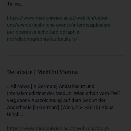
Teilne...
https://www.meduniwien.ac.at/web/en/ueber-
uns/events/jaehrliche-events/interdisziplinaere-
perioperative-echokardiographie-
notfallsonographie/aufbaukurs/
Detailsite | MedUni Vienna
...All News [in German:] Anästhesist und
Intensivmediziner der MedUni Wien erhält vom FWF
vergebene Auszeichnung auf dem Gebiet der
Anästhesie [in German:] (Wien, 25-1-2016) Klaus
Ulrich ...
https://www.meduniwien.ac.at/web/en/about-