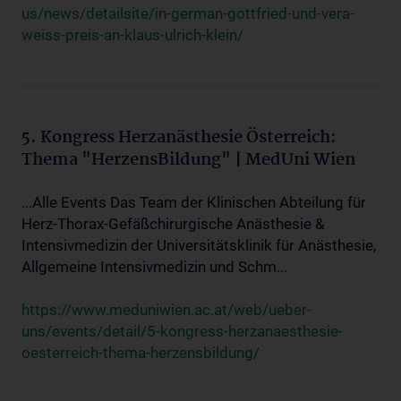
us/news/detailsite/in-german-gottfried-und-vera-
weiss-preis-an-klaus-ulrich-klein/
5. Kongress Herzanästhesie Österreich:
Thema "HerzensBildung" | MedUni Wien
...Alle Events Das Team der Klinischen Abteilung für
Herz-Thorax-Gefäßchirurgische Anästhesie &
Intensivmedizin der Universitätsklinik für Anästhesie,
Allgemeine Intensivmedizin und Schm...
https://www.meduniwien.ac.at/web/ueber-
uns/events/detail/5-kongress-herzanaesthesie-
oesterreich-thema-herzensbildung/