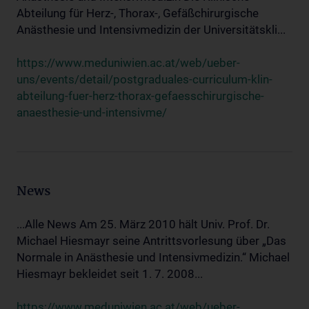
Abteilung für Herz-, Thorax-, Gefäßchirurgische
Anästhesie und Intensivmedizin der Universitätskli...
https://www.meduniwien.ac.at/web/ueber-
uns/events/detail/postgraduales-curriculum-klin-
abteilung-fuer-herz-thorax-gefaesschirurgische-
anaesthesie-und-intensivme/
News
...Alle News Am 25. März 2010 hält Univ. Prof. Dr.
Michael Hiesmayr seine Antrittsvorlesung über „Das
Normale in Anästhesie und Intensivmedizin.“ Michael
Hiesmayr bekleidet seit 1. 7. 2008...
https://www.meduniwien.ac.at/web/ueber-