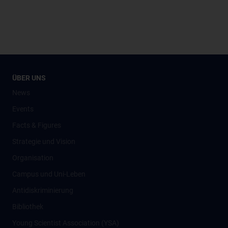
ÜBER UNS
News
Events
Facts & Figures
Strategie und Vision
Organisation
Campus und Uni-Leben
Antidiskriminierung
Bibliothek
Young Scientist Association (YSA)