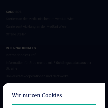
KARRIERE
Karriere an der Medizinischen Universität Wien
Karriereentwicklung an der MedUni Wien
Offene Stellen
INTERNATIONALES
Internationales Profil
Information für Studierende mit Flüchtlingsstatus aus der
Ukraine
Universitätskooperationen und Netzwerke
Internationale Kooperationen
Adjunct Professorships
Wir nutzen Cookies
Student & Staff Exchange
Das KPJ der MedUni Wien