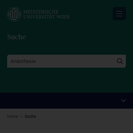
Skip
to
main
content
Suche
Home
Suche