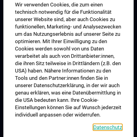
Wir verwenden Cookies, die zum einen
Graduiertentraining
technisch notwendig für die Funktionalität
Dual Career
unserer Website sind, aber auch Cookies zu
funktionellen, Marketing- und Analysezwecken
Trusted Reseach - Research Security - Foreign Interference
um das Nutzungserlebnis auf unserer Seite zu
UNESCO Lehrstuhl für Bioethik
optimieren. Mit Ihrer Einwilligung zu den
MUVI
Cookies werden sowohl von uns Daten
verarbeitet als auch von Drittanbieter:innen,
die ihren Sitz teilweise in Drittländern (z.B. den
USA) haben. Nähere Informationen zu den
Folgen Sie uns auf
Tools und den Partner:innen finden Sie in
unserer Datenschutzerklärung, in der wir auch
genau erklären, was eine Datenübermittlung in
die USA bedeuten kann. Ihre Cookie-
Einstellungen können Sie auf Wunsch jederzeit
individuell anpassen oder widerrufen.
PRESSE
JOBS
Datenschutz
MEDUNI SHOP