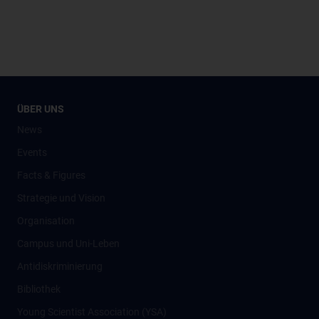
ÜBER UNS
News
Events
Facts & Figures
Strategie und Vision
Organisation
Campus und Uni-Leben
Antidiskriminierung
Bibliothek
Young Scientist Association (YSA)