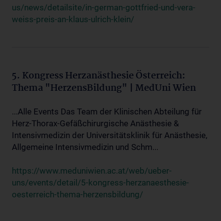
us/news/detailsite/in-german-gottfried-und-vera-
weiss-preis-an-klaus-ulrich-klein/
5. Kongress Herzanästhesie Österreich:
Thema "HerzensBildung" | MedUni Wien
...Alle Events Das Team der Klinischen Abteilung für
Herz-Thorax-Gefäßchirurgische Anästhesie &
Intensivmedizin der Universitätsklinik für Anästhesie,
Allgemeine Intensivmedizin und Schm...
https://www.meduniwien.ac.at/web/ueber-
uns/events/detail/5-kongress-herzanaesthesie-
oesterreich-thema-herzensbildung/