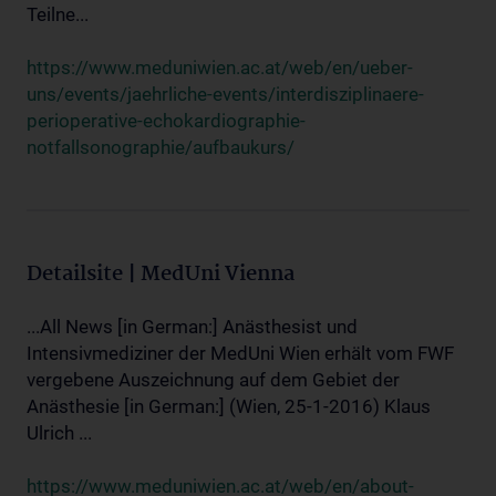
Teilne...
https://www.meduniwien.ac.at/web/en/ueber-
uns/events/jaehrliche-events/interdisziplinaere-
perioperative-echokardiographie-
notfallsonographie/aufbaukurs/
Detailsite | MedUni Vienna
...All News [in German:] Anästhesist und
Intensivmediziner der MedUni Wien erhält vom FWF
vergebene Auszeichnung auf dem Gebiet der
Anästhesie [in German:] (Wien, 25-1-2016) Klaus
Ulrich ...
https://www.meduniwien.ac.at/web/en/about-