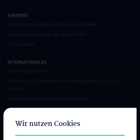
KARRIERE
Karriere an der Medizinischen Universität Wien
Karriereentwicklung an der MedUni Wien
Offene Stellen
INTERNATIONALES
Internationales Profil
Information für Studierende mit Flüchtlingsstatus aus der
Ukraine
Universitätskooperationen und Netzwerke
Internationale Kooperationen
Adjunct Professorships
Wir nutzen Cookies
Student & Staff Exchange
Das KPJ der MedUni Wien