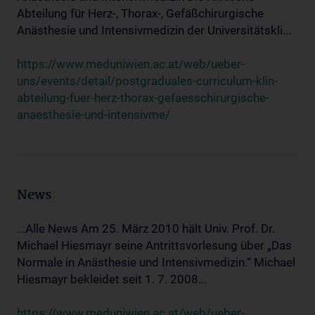
Abteilung für Herz-, Thorax-, Gefäßchirurgische
Anästhesie und Intensivmedizin der Universitätskli...
https://www.meduniwien.ac.at/web/ueber-
uns/events/detail/postgraduales-curriculum-klin-
abteilung-fuer-herz-thorax-gefaesschirurgische-
anaesthesie-und-intensivme/
News
...Alle News Am 25. März 2010 hält Univ. Prof. Dr.
Michael Hiesmayr seine Antrittsvorlesung über „Das
Normale in Anästhesie und Intensivmedizin.“ Michael
Hiesmayr bekleidet seit 1. 7. 2008...
https://www.meduniwien.ac.at/web/ueber-