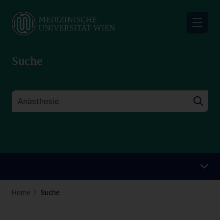
Skip
to
main
content
Suche
Home
Suche