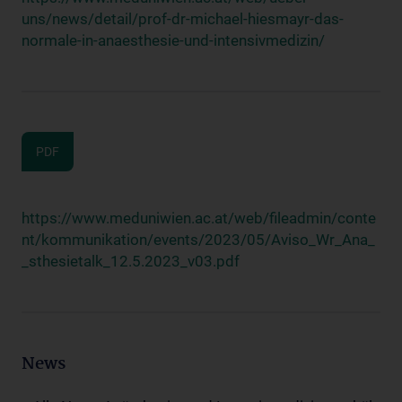
uns/news/detail/prof-dr-michael-hiesmayr-das-
normale-in-anaesthesie-und-intensivmedizin/
PDF
https://www.meduniwien.ac.at/web/fileadmin/conte
nt/kommunikation/events/2023/05/Aviso_Wr_Ana_
_sthesietalk_12.5.2023_v03.pdf
News