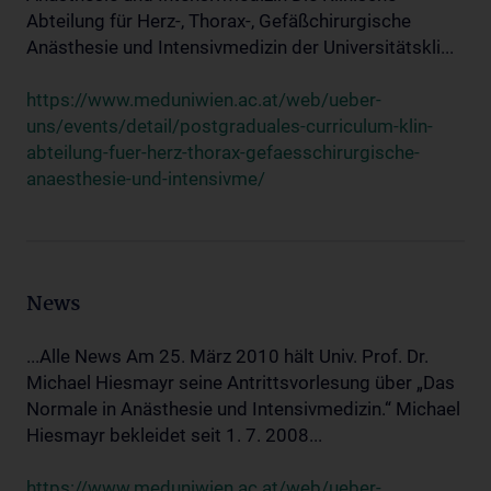
Abteilung für Herz-, Thorax-, Gefäßchirurgische
Anästhesie und Intensivmedizin der Universitätskli...
https://www.meduniwien.ac.at/web/ueber-
uns/events/detail/postgraduales-curriculum-klin-
abteilung-fuer-herz-thorax-gefaesschirurgische-
anaesthesie-und-intensivme/
News
...Alle News Am 25. März 2010 hält Univ. Prof. Dr.
Michael Hiesmayr seine Antrittsvorlesung über „Das
Normale in Anästhesie und Intensivmedizin.“ Michael
Hiesmayr bekleidet seit 1. 7. 2008...
https://www.meduniwien.ac.at/web/ueber-