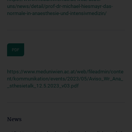
uns/news/detail/prof-dr-michael-hiesmayr-das-
normale-in-anaesthesie-und-intensivmedizin/
PDF
https://www.meduniwien.ac.at/web/fileadmin/conte
nt/kommunikation/events/2023/05/Aviso_Wr_Ana_
_sthesietalk_12.5.2023_v03.pdf
News