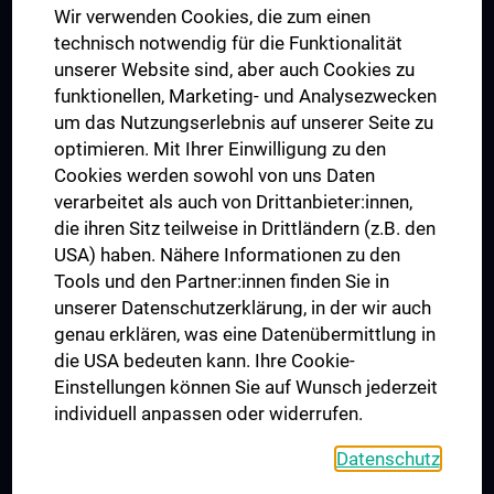
Wir verwenden Cookies, die zum einen
Graduiertentraining
technisch notwendig für die Funktionalität
Dual Career
unserer Website sind, aber auch Cookies zu
funktionellen, Marketing- und Analysezwecken
Trusted Reseach - Research Security - Foreign Interference
um das Nutzungserlebnis auf unserer Seite zu
UNESCO Lehrstuhl für Bioethik
optimieren. Mit Ihrer Einwilligung zu den
MUVI
Cookies werden sowohl von uns Daten
verarbeitet als auch von Drittanbieter:innen,
die ihren Sitz teilweise in Drittländern (z.B. den
USA) haben. Nähere Informationen zu den
Folgen Sie uns auf
Tools und den Partner:innen finden Sie in
unserer Datenschutzerklärung, in der wir auch
genau erklären, was eine Datenübermittlung in
die USA bedeuten kann. Ihre Cookie-
Einstellungen können Sie auf Wunsch jederzeit
individuell anpassen oder widerrufen.
PRESSE
JOBS
Datenschutz
MEDUNI SHOP