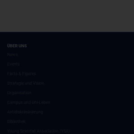
ÜBER UNS
News
Events
Facts & Figures
Strategie und Vision
Organisation
Campus und Uni-Leben
Antidiskriminierung
Bibliothek
Young Scientist Association (YSA)