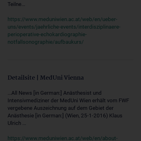
Teilne...
https://www.meduniwien.ac.at/web/en/ueber-
uns/events/jaehrliche-events/interdisziplinaere-
perioperative-echokardiographie-
notfallsonographie/aufbaukurs/
Detailsite | MedUni Vienna
...All News [in German:] Anästhesist und
Intensivmediziner der MedUni Wien erhält vom FWF
vergebene Auszeichnung auf dem Gebiet der
Anästhesie [in German:] (Wien, 25-1-2016) Klaus
Ulrich ...
https://www.meduniwien.ac.at/web/en/about-