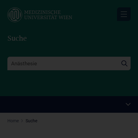
Skip
to
main
content
Suche
Home
Suche