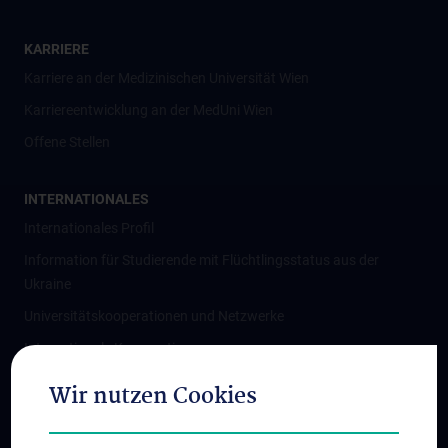
KARRIERE
Karriere an der Medizinischen Universität Wien
Karriereentwicklung an der MedUni Wien
Offene Stellen
INTERNATIONALES
Internationales Profil
Information für Studierende mit Flüchtlingsstatus aus der
Ukraine
Universitätskooperationen und Netzwerke
Internationale Kooperationen
Adjunct Professorships
Wir nutzen Cookies
Student & Staff Exchange
Das KPJ der MedUni Wien