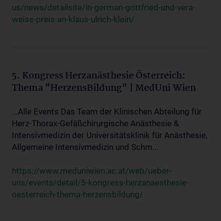
us/news/detailsite/in-german-gottfried-und-vera-
weiss-preis-an-klaus-ulrich-klein/
5. Kongress Herzanästhesie Österreich:
Thema "HerzensBildung" | MedUni Wien
...Alle Events Das Team der Klinischen Abteilung für
Herz-Thorax-Gefäßchirurgische Anästhesie &
Intensivmedizin der Universitätsklinik für Anästhesie,
Allgemeine Intensivmedizin und Schm...
https://www.meduniwien.ac.at/web/ueber-
uns/events/detail/5-kongress-herzanaesthesie-
oesterreich-thema-herzensbildung/