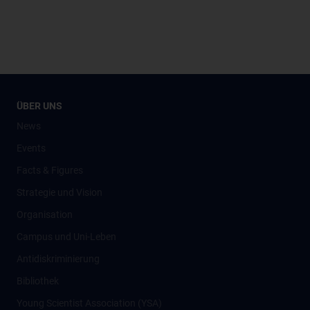
ÜBER UNS
News
Events
Facts & Figures
Strategie und Vision
Organisation
Campus und Uni-Leben
Antidiskriminierung
Bibliothek
Young Scientist Association (YSA)