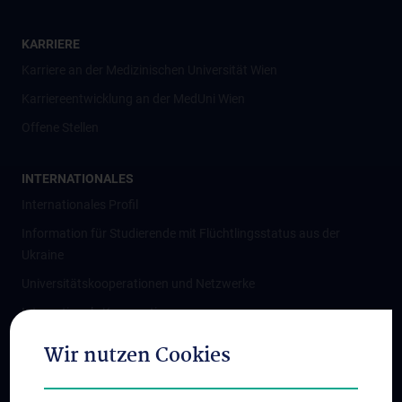
KARRIERE
Karriere an der Medizinischen Universität Wien
Karriereentwicklung an der MedUni Wien
Offene Stellen
INTERNATIONALES
Internationales Profil
Information für Studierende mit Flüchtlingsstatus aus der
Ukraine
Universitätskooperationen und Netzwerke
Internationale Kooperationen
Adjunct Professorships
Wir nutzen Cookies
Student & Staff Exchange
Das KPJ der MedUni Wien