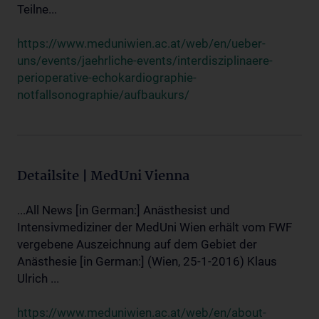
Teilne...
https://www.meduniwien.ac.at/web/en/ueber-
uns/events/jaehrliche-events/interdisziplinaere-
perioperative-echokardiographie-
notfallsonographie/aufbaukurs/
Detailsite | MedUni Vienna
...All News [in German:] Anästhesist und
Intensivmediziner der MedUni Wien erhält vom FWF
vergebene Auszeichnung auf dem Gebiet der
Anästhesie [in German:] (Wien, 25-1-2016) Klaus
Ulrich ...
https://www.meduniwien.ac.at/web/en/about-