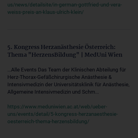
us/news/detailsite/in-german-gottfried-und-vera-
weiss-preis-an-klaus-ulrich-klein/
5. Kongress Herzanästhesie Österreich:
Thema "HerzensBildung" | MedUni Wien
...Alle Events Das Team der Klinischen Abteilung für
Herz-Thorax-Gefäßchirurgische Anästhesie &
Intensivmedizin der Universitätsklinik für Anästhesie,
Allgemeine Intensivmedizin und Schm...
https://www.meduniwien.ac.at/web/ueber-
uns/events/detail/5-kongress-herzanaesthesie-
oesterreich-thema-herzensbildung/