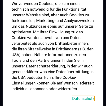
Wir verwenden Cookies, die zum einen
Graduiertentraining
technisch notwendig für die Funktionalität
Dual Career
unserer Website sind, aber auch Cookies zu
funktionellen, Marketing- und Analysezwecken
Trusted Reseach - Research Security - Foreign Interference
um das Nutzungserlebnis auf unserer Seite zu
UNESCO Lehrstuhl für Bioethik
optimieren. Mit Ihrer Einwilligung zu den
MUVI
Cookies werden sowohl von uns Daten
verarbeitet als auch von Drittanbieter:innen,
die ihren Sitz teilweise in Drittländern (z.B. den
USA) haben. Nähere Informationen zu den
Folgen Sie uns auf
Tools und den Partner:innen finden Sie in
unserer Datenschutzerklärung, in der wir auch
genau erklären, was eine Datenübermittlung in
die USA bedeuten kann. Ihre Cookie-
Einstellungen können Sie auf Wunsch jederzeit
individuell anpassen oder widerrufen.
PRESSE
JOBS
Datenschutz
MEDUNI SHOP