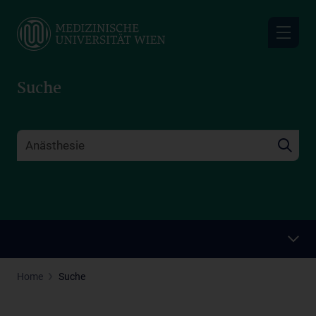
Skip
to
main
content
Suche
Home
Suche