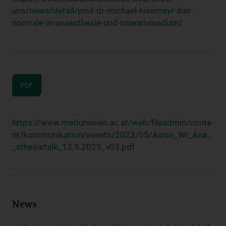
uns/news/detail/prof-dr-michael-hiesmayr-das-
normale-in-anaesthesie-und-intensivmedizin/
PDF
https://www.meduniwien.ac.at/web/fileadmin/conte
nt/kommunikation/events/2023/05/Aviso_Wr_Ana_
_sthesietalk_12.5.2023_v03.pdf
News