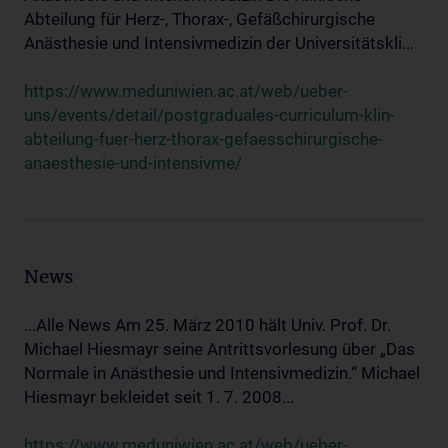
Abteilung für Herz-, Thorax-, Gefäßchirurgische
Anästhesie und Intensivmedizin der Universitätskli...
https://www.meduniwien.ac.at/web/ueber-
uns/events/detail/postgraduales-curriculum-klin-
abteilung-fuer-herz-thorax-gefaesschirurgische-
anaesthesie-und-intensivme/
News
...Alle News Am 25. März 2010 hält Univ. Prof. Dr.
Michael Hiesmayr seine Antrittsvorlesung über „Das
Normale in Anästhesie und Intensivmedizin.“ Michael
Hiesmayr bekleidet seit 1. 7. 2008...
https://www.meduniwien.ac.at/web/ueber-