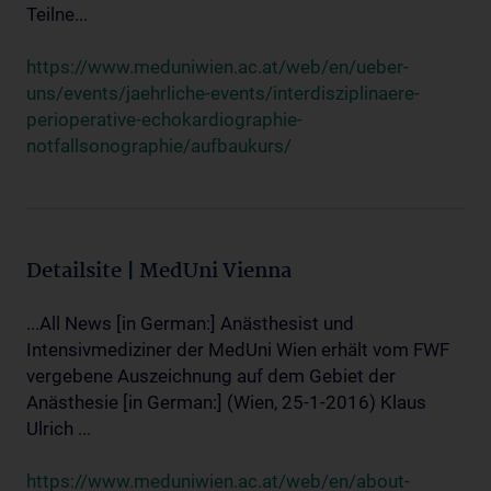
Teilne...
https://www.meduniwien.ac.at/web/en/ueber-
uns/events/jaehrliche-events/interdisziplinaere-
perioperative-echokardiographie-
notfallsonographie/aufbaukurs/
Detailsite | MedUni Vienna
...All News [in German:] Anästhesist und
Intensivmediziner der MedUni Wien erhält vom FWF
vergebene Auszeichnung auf dem Gebiet der
Anästhesie [in German:] (Wien, 25-1-2016) Klaus
Ulrich ...
https://www.meduniwien.ac.at/web/en/about-