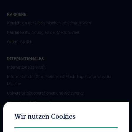
KARRIERE
Karriere an der Medizinischen Universität Wien
Karriereentwicklung an der MedUni Wien
Offene Stellen
INTERNATIONALES
Internationales Profil
Information für Studierende mit Flüchtlingsstatus aus der
Ukraine
Universitätskooperationen und Netzwerke
Internationale Kooperationen
Adjunct Professorships
Wir nutzen Cookies
Student & Staff Exchange
Das KPJ der MedUni Wien