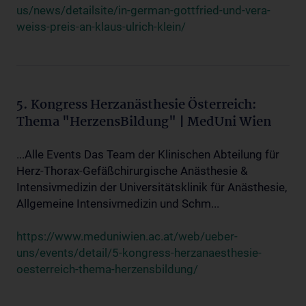
us/news/detailsite/in-german-gottfried-und-vera-
weiss-preis-an-klaus-ulrich-klein/
5. Kongress Herzanästhesie Österreich:
Thema "HerzensBildung" | MedUni Wien
...Alle Events Das Team der Klinischen Abteilung für
Herz-Thorax-Gefäßchirurgische Anästhesie &
Intensivmedizin der Universitätsklinik für Anästhesie,
Allgemeine Intensivmedizin und Schm...
https://www.meduniwien.ac.at/web/ueber-
uns/events/detail/5-kongress-herzanaesthesie-
oesterreich-thema-herzensbildung/