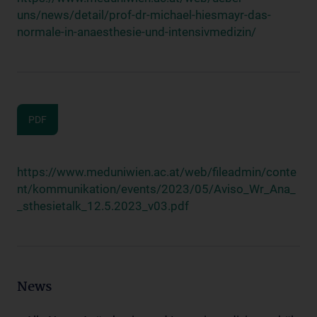
uns/news/detail/prof-dr-michael-hiesmayr-das-
normale-in-anaesthesie-und-intensivmedizin/
PDF
https://www.meduniwien.ac.at/web/fileadmin/conte
nt/kommunikation/events/2023/05/Aviso_Wr_Ana_
_sthesietalk_12.5.2023_v03.pdf
News