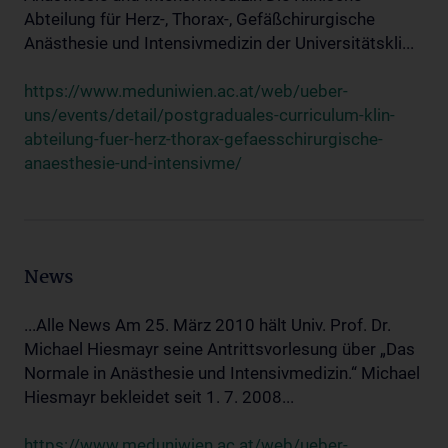
Abteilung für Herz-, Thorax-, Gefäßchirurgische
Anästhesie und Intensivmedizin der Universitätskli...
https://www.meduniwien.ac.at/web/ueber-
uns/events/detail/postgraduales-curriculum-klin-
abteilung-fuer-herz-thorax-gefaesschirurgische-
anaesthesie-und-intensivme/
News
...Alle News Am 25. März 2010 hält Univ. Prof. Dr.
Michael Hiesmayr seine Antrittsvorlesung über „Das
Normale in Anästhesie und Intensivmedizin.“ Michael
Hiesmayr bekleidet seit 1. 7. 2008...
https://www.meduniwien.ac.at/web/ueber-