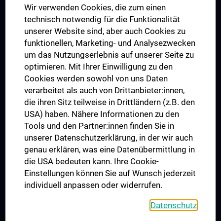
Wir verwenden Cookies, die zum einen
Graduiertentraining
technisch notwendig für die Funktionalität
Dual Career
unserer Website sind, aber auch Cookies zu
funktionellen, Marketing- und Analysezwecken
Trusted Reseach - Research Security - Foreign Interference
um das Nutzungserlebnis auf unserer Seite zu
UNESCO Lehrstuhl für Bioethik
optimieren. Mit Ihrer Einwilligung zu den
MUVI
Cookies werden sowohl von uns Daten
verarbeitet als auch von Drittanbieter:innen,
die ihren Sitz teilweise in Drittländern (z.B. den
USA) haben. Nähere Informationen zu den
Folgen Sie uns auf
Tools und den Partner:innen finden Sie in
unserer Datenschutzerklärung, in der wir auch
genau erklären, was eine Datenübermittlung in
die USA bedeuten kann. Ihre Cookie-
Einstellungen können Sie auf Wunsch jederzeit
individuell anpassen oder widerrufen.
PRESSE
JOBS
Datenschutz
MEDUNI SHOP