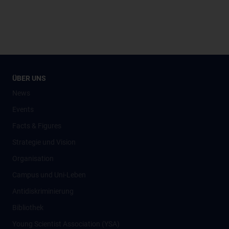
ÜBER UNS
News
Events
Facts & Figures
Strategie und Vision
Organisation
Campus und Uni-Leben
Antidiskriminierung
Bibliothek
Young Scientist Association (YSA)