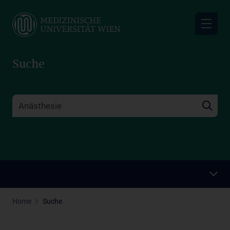
Skip
to
main
content
Suche
Home
Suche