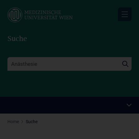
Skip
to
main
content
Suche
Home
Suche