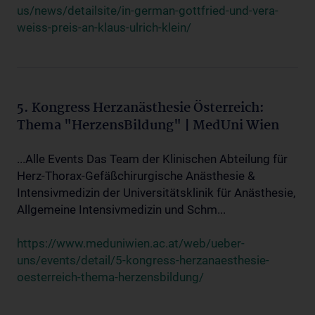
us/news/detailsite/in-german-gottfried-und-vera-
weiss-preis-an-klaus-ulrich-klein/
5. Kongress Herzanästhesie Österreich:
Thema "HerzensBildung" | MedUni Wien
...Alle Events Das Team der Klinischen Abteilung für
Herz-Thorax-Gefäßchirurgische Anästhesie &
Intensivmedizin der Universitätsklinik für Anästhesie,
Allgemeine Intensivmedizin und Schm...
https://www.meduniwien.ac.at/web/ueber-
uns/events/detail/5-kongress-herzanaesthesie-
oesterreich-thema-herzensbildung/