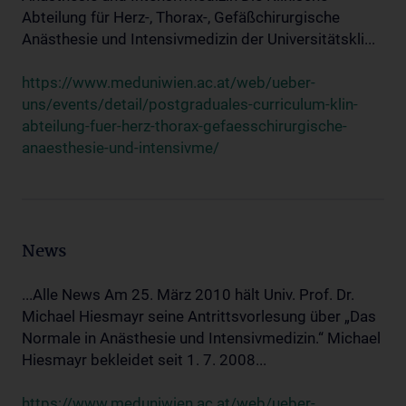
Abteilung für Herz-, Thorax-, Gefäßchirurgische
Anästhesie und Intensivmedizin der Universitätskli...
https://www.meduniwien.ac.at/web/ueber-
uns/events/detail/postgraduales-curriculum-klin-
abteilung-fuer-herz-thorax-gefaesschirurgische-
anaesthesie-und-intensivme/
News
...Alle News Am 25. März 2010 hält Univ. Prof. Dr.
Michael Hiesmayr seine Antrittsvorlesung über „Das
Normale in Anästhesie und Intensivmedizin.“ Michael
Hiesmayr bekleidet seit 1. 7. 2008...
https://www.meduniwien.ac.at/web/ueber-