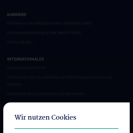
KARRIERE
Karriere an der Medizinischen Universität Wien
Karriereentwicklung an der MedUni Wien
Offene Stellen
INTERNATIONALES
Internationales Profil
Information für Studierende mit Flüchtlingsstatus aus der
Ukraine
Universitätskooperationen und Netzwerke
Internationale Kooperationen
Adjunct Professorships
Wir nutzen Cookies
Student & Staff Exchange
Das KPJ der MedUni Wien