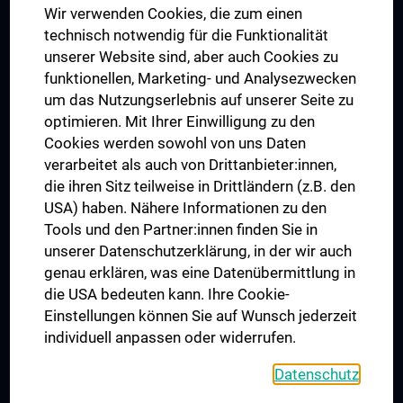
Wir verwenden Cookies, die zum einen
Graduiertentraining
technisch notwendig für die Funktionalität
Dual Career
unserer Website sind, aber auch Cookies zu
funktionellen, Marketing- und Analysezwecken
Trusted Reseach - Research Security - Foreign Interference
um das Nutzungserlebnis auf unserer Seite zu
UNESCO Lehrstuhl für Bioethik
optimieren. Mit Ihrer Einwilligung zu den
MUVI
Cookies werden sowohl von uns Daten
verarbeitet als auch von Drittanbieter:innen,
die ihren Sitz teilweise in Drittländern (z.B. den
USA) haben. Nähere Informationen zu den
Folgen Sie uns auf
Tools und den Partner:innen finden Sie in
unserer Datenschutzerklärung, in der wir auch
genau erklären, was eine Datenübermittlung in
die USA bedeuten kann. Ihre Cookie-
Einstellungen können Sie auf Wunsch jederzeit
individuell anpassen oder widerrufen.
PRESSE
JOBS
Datenschutz
MEDUNI SHOP