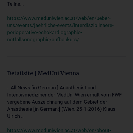
Teilne...
https://www.meduniwien.ac.at/web/en/ueber-
uns/events/jaehrliche-events/interdisziplinaere-
perioperative-echokardiographie-
notfallsonographie/aufbaukurs/
Detailsite | MedUni Vienna
...All News [in German:] Anästhesist und
Intensivmediziner der MedUni Wien erhält vom FWF
vergebene Auszeichnung auf dem Gebiet der
Anästhesie [in German:] (Wien, 25-1-2016) Klaus
Ulrich ...
https://www.meduniwien.ac.at/web/en/about-