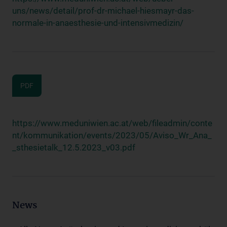
uns/news/detail/prof-dr-michael-hiesmayr-das-
normale-in-anaesthesie-und-intensivmedizin/
PDF
https://www.meduniwien.ac.at/web/fileadmin/conte
nt/kommunikation/events/2023/05/Aviso_Wr_Ana_
_sthesietalk_12.5.2023_v03.pdf
News