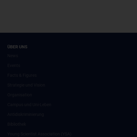
ÜBER UNS
News
Events
Facts & Figures
Strategie und Vision
Organisation
Campus und Uni-Leben
Antidiskriminierung
Bibliothek
Young Scientist Association (YSA)