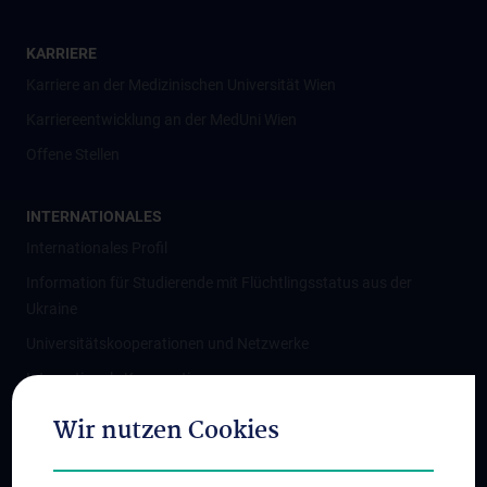
KARRIERE
Karriere an der Medizinischen Universität Wien
Karriereentwicklung an der MedUni Wien
Offene Stellen
INTERNATIONALES
Internationales Profil
Information für Studierende mit Flüchtlingsstatus aus der
Ukraine
Universitätskooperationen und Netzwerke
Internationale Kooperationen
Adjunct Professorships
Wir nutzen Cookies
Student & Staff Exchange
Das KPJ der MedUni Wien