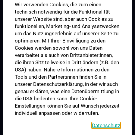
Wir verwenden Cookies, die zum einen
Graduiertentraining
technisch notwendig für die Funktionalität
Dual Career
unserer Website sind, aber auch Cookies zu
funktionellen, Marketing- und Analysezwecken
Trusted Reseach - Research Security - Foreign Interference
um das Nutzungserlebnis auf unserer Seite zu
UNESCO Lehrstuhl für Bioethik
optimieren. Mit Ihrer Einwilligung zu den
MUVI
Cookies werden sowohl von uns Daten
verarbeitet als auch von Drittanbieter:innen,
die ihren Sitz teilweise in Drittländern (z.B. den
USA) haben. Nähere Informationen zu den
Folgen Sie uns auf
Tools und den Partner:innen finden Sie in
unserer Datenschutzerklärung, in der wir auch
genau erklären, was eine Datenübermittlung in
die USA bedeuten kann. Ihre Cookie-
Einstellungen können Sie auf Wunsch jederzeit
individuell anpassen oder widerrufen.
PRESSE
JOBS
Datenschutz
MEDUNI SHOP