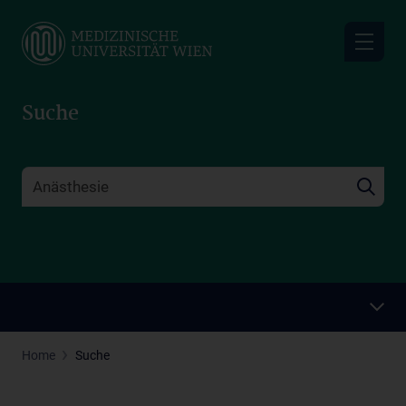
Skip
to
main
content
Suche
Home
Suche