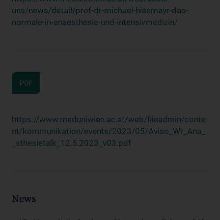
uns/news/detail/prof-dr-michael-hiesmayr-das-
normale-in-anaesthesie-und-intensivmedizin/
PDF
https://www.meduniwien.ac.at/web/fileadmin/conte
nt/kommunikation/events/2023/05/Aviso_Wr_Ana_
_sthesietalk_12.5.2023_v03.pdf
News