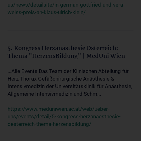
us/news/detailsite/in-german-gottfried-und-vera-
weiss-preis-an-klaus-ulrich-klein/
5. Kongress Herzanästhesie Österreich:
Thema "HerzensBildung" | MedUni Wien
...Alle Events Das Team der Klinischen Abteilung für
Herz-Thorax-Gefäßchirurgische Anästhesie &
Intensivmedizin der Universitätsklinik für Anästhesie,
Allgemeine Intensivmedizin und Schm...
https://www.meduniwien.ac.at/web/ueber-
uns/events/detail/5-kongress-herzanaesthesie-
oesterreich-thema-herzensbildung/