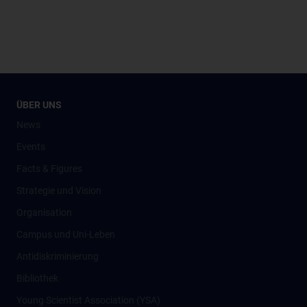
ÜBER UNS
News
Events
Facts & Figures
Strategie und Vision
Organisation
Campus und Uni-Leben
Antidiskriminierung
Bibliothek
Young Scientist Association (YSA)