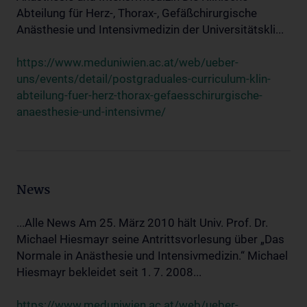
Abteilung für Herz-, Thorax-, Gefäßchirurgische
Anästhesie und Intensivmedizin der Universitätskli...
https://www.meduniwien.ac.at/web/ueber-
uns/events/detail/postgraduales-curriculum-klin-
abteilung-fuer-herz-thorax-gefaesschirurgische-
anaesthesie-und-intensivme/
News
...Alle News Am 25. März 2010 hält Univ. Prof. Dr.
Michael Hiesmayr seine Antrittsvorlesung über „Das
Normale in Anästhesie und Intensivmedizin.“ Michael
Hiesmayr bekleidet seit 1. 7. 2008...
https://www.meduniwien.ac.at/web/ueber-