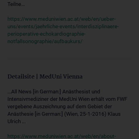
Teilne...
https://www.meduniwien.ac.at/web/en/ueber-
uns/events/jaehrliche-events/interdisziplinaere-
perioperative-echokardiographie-
notfallsonographie/aufbaukurs/
Detailsite | MedUni Vienna
...All News [in German:] Anästhesist und
Intensivmediziner der MedUni Wien erhält vom FWF
vergebene Auszeichnung auf dem Gebiet der
Anästhesie [in German:] (Wien, 25-1-2016) Klaus
Ulrich ...
https://www.meduniwien.ac.at/web/en/about-