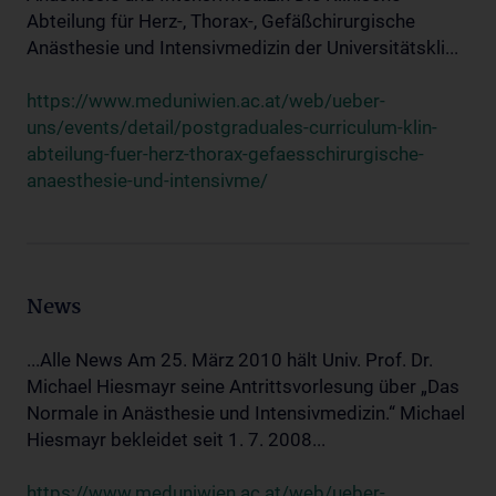
Abteilung für Herz-, Thorax-, Gefäßchirurgische
Anästhesie und Intensivmedizin der Universitätskli...
https://www.meduniwien.ac.at/web/ueber-
uns/events/detail/postgraduales-curriculum-klin-
abteilung-fuer-herz-thorax-gefaesschirurgische-
anaesthesie-und-intensivme/
News
...Alle News Am 25. März 2010 hält Univ. Prof. Dr.
Michael Hiesmayr seine Antrittsvorlesung über „Das
Normale in Anästhesie und Intensivmedizin.“ Michael
Hiesmayr bekleidet seit 1. 7. 2008...
https://www.meduniwien.ac.at/web/ueber-