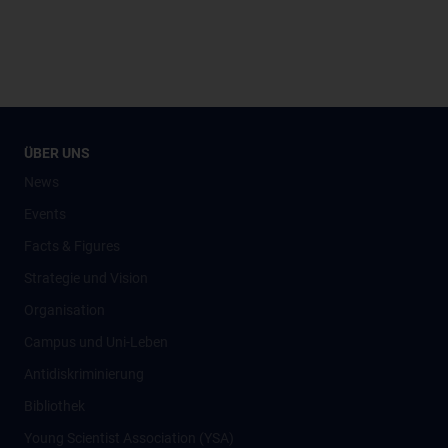
ÜBER UNS
News
Events
Facts & Figures
Strategie und Vision
Organisation
Campus und Uni-Leben
Antidiskriminierung
Bibliothek
Young Scientist Association (YSA)