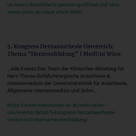
us/news/detailsite/in-german-gottfried-und-vera-
weiss-preis-an-klaus-ulrich-klein/
5. Kongress Herzanästhesie Österreich:
Thema "HerzensBildung" | MedUni Wien
...Alle Events Das Team der Klinischen Abteilung für
Herz-Thorax-Gefäßchirurgische Anästhesie &
Intensivmedizin der Universitätsklinik für Anästhesie,
Allgemeine Intensivmedizin und Schm...
https://www.meduniwien.ac.at/web/ueber-
uns/events/detail/5-kongress-herzanaesthesie-
oesterreich-thema-herzensbildung/