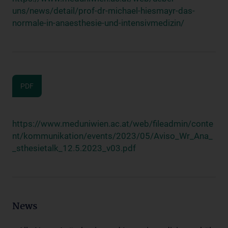
uns/news/detail/prof-dr-michael-hiesmayr-das-
normale-in-anaesthesie-und-intensivmedizin/
PDF
https://www.meduniwien.ac.at/web/fileadmin/conte
nt/kommunikation/events/2023/05/Aviso_Wr_Ana_
_sthesietalk_12.5.2023_v03.pdf
News