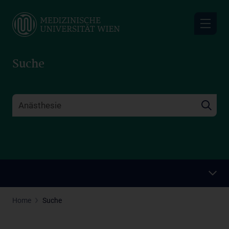
Skip
to
main
content
Suche
Home
Suche