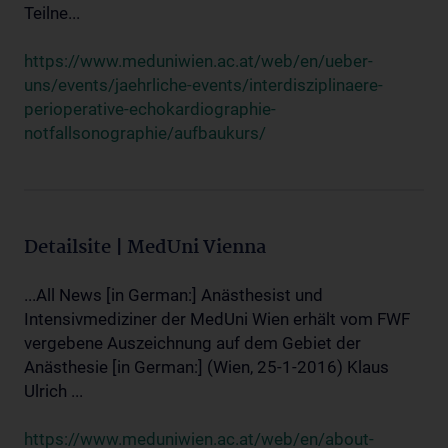
Teilne...
https://www.meduniwien.ac.at/web/en/ueber-
uns/events/jaehrliche-events/interdisziplinaere-
perioperative-echokardiographie-
notfallsonographie/aufbaukurs/
Detailsite | MedUni Vienna
...All News [in German:] Anästhesist und
Intensivmediziner der MedUni Wien erhält vom FWF
vergebene Auszeichnung auf dem Gebiet der
Anästhesie [in German:] (Wien, 25-1-2016) Klaus
Ulrich ...
https://www.meduniwien.ac.at/web/en/about-