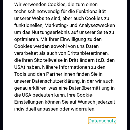
Wir verwenden Cookies, die zum einen
Graduiertentraining
technisch notwendig für die Funktionalität
Dual Career
unserer Website sind, aber auch Cookies zu
funktionellen, Marketing- und Analysezwecken
Trusted Reseach - Research Security - Foreign Interference
um das Nutzungserlebnis auf unserer Seite zu
UNESCO Lehrstuhl für Bioethik
optimieren. Mit Ihrer Einwilligung zu den
MUVI
Cookies werden sowohl von uns Daten
verarbeitet als auch von Drittanbieter:innen,
die ihren Sitz teilweise in Drittländern (z.B. den
USA) haben. Nähere Informationen zu den
Folgen Sie uns auf
Tools und den Partner:innen finden Sie in
unserer Datenschutzerklärung, in der wir auch
genau erklären, was eine Datenübermittlung in
die USA bedeuten kann. Ihre Cookie-
Einstellungen können Sie auf Wunsch jederzeit
individuell anpassen oder widerrufen.
PRESSE
JOBS
Datenschutz
MEDUNI SHOP