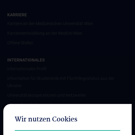
KARRIERE
Karriere an der Medizinischen Universität Wien
Karriereentwicklung an der MedUni Wien
Offene Stellen
INTERNATIONALES
Internationales Profil
Information für Studierende mit Flüchtlingsstatus aus der
Ukraine
Universitätskooperationen und Netzwerke
Internationale Kooperationen
Adjunct Professorships
Wir nutzen Cookies
Student & Staff Exchange
Das KPJ der MedUni Wien