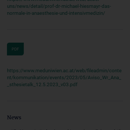
uns/news/detail/prof-dr-michael-hiesmayr-das-
normale-in-anaesthesie-und-intensivmedizin/
PDF
https://www.meduniwien.ac.at/web/fileadmin/conte
nt/kommunikation/events/2023/05/Aviso_Wr_Ana_
_sthesietalk_12.5.2023_v03.pdf
News