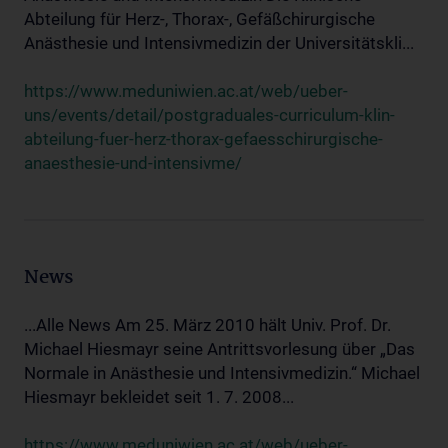
Abteilung für Herz-, Thorax-, Gefäßchirurgische
Anästhesie und Intensivmedizin der Universitätskli...
https://www.meduniwien.ac.at/web/ueber-
uns/events/detail/postgraduales-curriculum-klin-
abteilung-fuer-herz-thorax-gefaesschirurgische-
anaesthesie-und-intensivme/
News
...Alle News Am 25. März 2010 hält Univ. Prof. Dr.
Michael Hiesmayr seine Antrittsvorlesung über „Das
Normale in Anästhesie und Intensivmedizin.“ Michael
Hiesmayr bekleidet seit 1. 7. 2008...
https://www.meduniwien.ac.at/web/ueber-