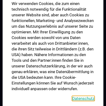
Wir verwenden Cookies, die zum einen
Graduiertentraining
technisch notwendig für die Funktionalität
Dual Career
unserer Website sind, aber auch Cookies zu
funktionellen, Marketing- und Analysezwecken
Trusted Reseach - Research Security - Foreign Interference
um das Nutzungserlebnis auf unserer Seite zu
UNESCO Lehrstuhl für Bioethik
optimieren. Mit Ihrer Einwilligung zu den
MUVI
Cookies werden sowohl von uns Daten
verarbeitet als auch von Drittanbieter:innen,
die ihren Sitz teilweise in Drittländern (z.B. den
USA) haben. Nähere Informationen zu den
Folgen Sie uns auf
Tools und den Partner:innen finden Sie in
unserer Datenschutzerklärung, in der wir auch
genau erklären, was eine Datenübermittlung in
die USA bedeuten kann. Ihre Cookie-
Einstellungen können Sie auf Wunsch jederzeit
individuell anpassen oder widerrufen.
PRESSE
JOBS
Datenschutz
MEDUNI SHOP