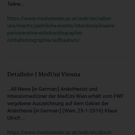
Teilne...
https://www.meduniwien.ac.at/web/en/ueber-
uns/events/jaehrliche-events/interdisziplinaere-
perioperative-echokardiographie-
notfallsonographie/aufbaukurs/
Detailsite | MedUni Vienna
...All News [in German:] Anästhesist und
Intensivmediziner der MedUni Wien erhält vom FWF
vergebene Auszeichnung auf dem Gebiet der
Anästhesie [in German:] (Wien, 25-1-2016) Klaus
Ulrich ...
https://www.meduniwien.ac.at/web/en/about-