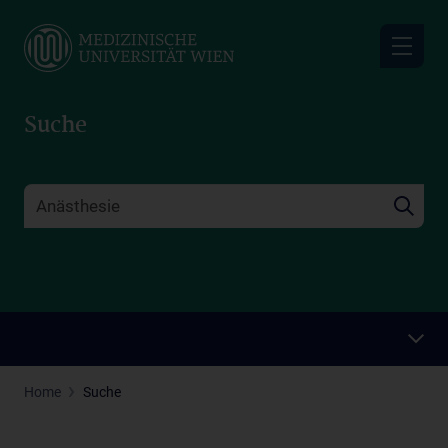
Skip
to
main
content
Suche
Home
Suche