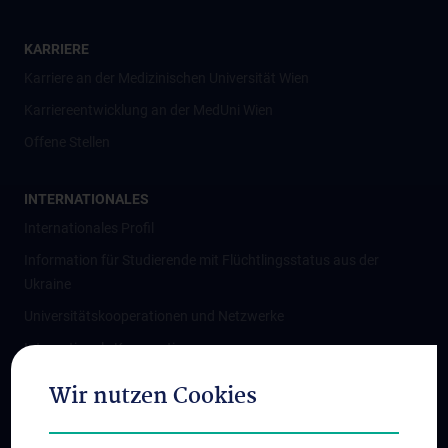
KARRIERE
Karriere an der Medizinischen Universität Wien
Karriereentwicklung an der MedUni Wien
Offene Stellen
INTERNATIONALES
Internationales Profil
Information für Studierende mit Flüchtlingsstatus aus der
Ukraine
Universitätskooperationen und Netzwerke
Internationale Kooperationen
Adjunct Professorships
Wir nutzen Cookies
Student & Staff Exchange
Das KPJ der MedUni Wien