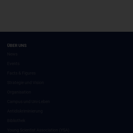
ÜBER UNS
News
Events
Facts & Figures
Strategie und Vision
Organisation
Campus und Uni-Leben
Antidiskriminierung
Bibliothek
Young Scientist Association (YSA)