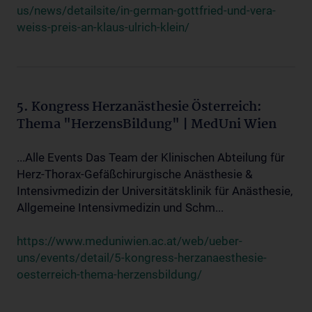
us/news/detailsite/in-german-gottfried-und-vera-
weiss-preis-an-klaus-ulrich-klein/
5. Kongress Herzanästhesie Österreich:
Thema "HerzensBildung" | MedUni Wien
...Alle Events Das Team der Klinischen Abteilung für
Herz-Thorax-Gefäßchirurgische Anästhesie &
Intensivmedizin der Universitätsklinik für Anästhesie,
Allgemeine Intensivmedizin und Schm...
https://www.meduniwien.ac.at/web/ueber-
uns/events/detail/5-kongress-herzanaesthesie-
oesterreich-thema-herzensbildung/