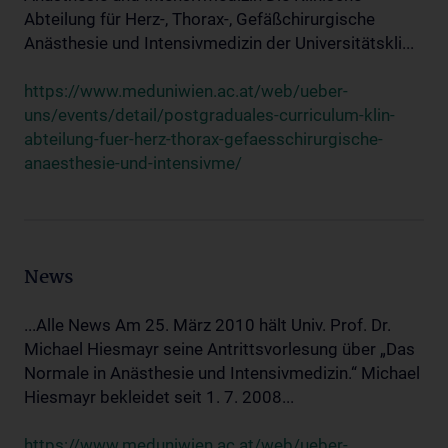
Abteilung für Herz-, Thorax-, Gefäßchirurgische
Anästhesie und Intensivmedizin der Universitätskli...
https://www.meduniwien.ac.at/web/ueber-
uns/events/detail/postgraduales-curriculum-klin-
abteilung-fuer-herz-thorax-gefaesschirurgische-
anaesthesie-und-intensivme/
News
...Alle News Am 25. März 2010 hält Univ. Prof. Dr.
Michael Hiesmayr seine Antrittsvorlesung über „Das
Normale in Anästhesie und Intensivmedizin.“ Michael
Hiesmayr bekleidet seit 1. 7. 2008...
https://www.meduniwien.ac.at/web/ueber-