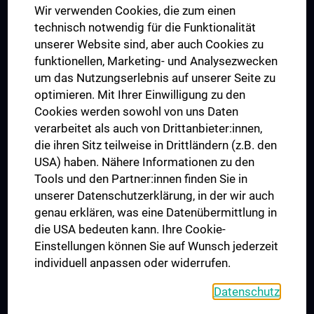
Wir verwenden Cookies, die zum einen
Graduiertentraining
technisch notwendig für die Funktionalität
Dual Career
unserer Website sind, aber auch Cookies zu
funktionellen, Marketing- und Analysezwecken
Trusted Reseach - Research Security - Foreign Interference
um das Nutzungserlebnis auf unserer Seite zu
UNESCO Lehrstuhl für Bioethik
optimieren. Mit Ihrer Einwilligung zu den
MUVI
Cookies werden sowohl von uns Daten
verarbeitet als auch von Drittanbieter:innen,
die ihren Sitz teilweise in Drittländern (z.B. den
USA) haben. Nähere Informationen zu den
Folgen Sie uns auf
Tools und den Partner:innen finden Sie in
unserer Datenschutzerklärung, in der wir auch
genau erklären, was eine Datenübermittlung in
die USA bedeuten kann. Ihre Cookie-
Einstellungen können Sie auf Wunsch jederzeit
individuell anpassen oder widerrufen.
PRESSE
JOBS
Datenschutz
MEDUNI SHOP