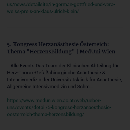
us/news/detailsite/in-german-gottfried-und-vera-
weiss-preis-an-klaus-ulrich-klein/
5. Kongress Herzanästhesie Österreich:
Thema "HerzensBildung" | MedUni Wien
...Alle Events Das Team der Klinischen Abteilung für
Herz-Thorax-Gefäßchirurgische Anästhesie &
Intensivmedizin der Universitätsklinik für Anästhesie,
Allgemeine Intensivmedizin und Schm...
https://www.meduniwien.ac.at/web/ueber-
uns/events/detail/5-kongress-herzanaesthesie-
oesterreich-thema-herzensbildung/