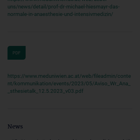
uns/news/detail/prof-dr-michael-hiesmayr-das-
normale-in-anaesthesie-und-intensivmedizin/
PDF
https://www.meduniwien.ac.at/web/fileadmin/conte
nt/kommunikation/events/2023/05/Aviso_Wr_Ana_
_sthesietalk_12.5.2023_v03.pdf
News