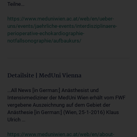
Teilne...
https://www.meduniwien.ac.at/web/en/ueber-
uns/events/jaehrliche-events/interdisziplinaere-
perioperative-echokardiographie-
notfallsonographie/aufbaukurs/
Detailsite | MedUni Vienna
...All News [in German:] Anästhesist und
Intensivmediziner der MedUni Wien erhält vom FWF
vergebene Auszeichnung auf dem Gebiet der
Anästhesie [in German:] (Wien, 25-1-2016) Klaus
Ulrich ...
https://www.meduniwien.ac.at/web/en/about-