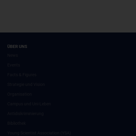
ÜBER UNS
News
Events
Facts & Figures
Strategie und Vision
Organisation
Campus und Uni-Leben
Antidiskriminierung
Bibliothek
Young Scientist Association (YSA)