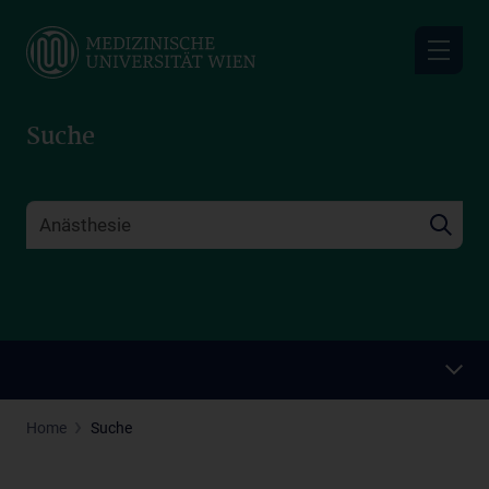
Skip
to
main
content
Suche
Home
Suche