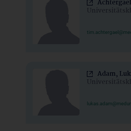
Achtergael
Universitätsk
tim.achtergael@med
Adam, Luk
Universitätsk
lukas.adam@meduni