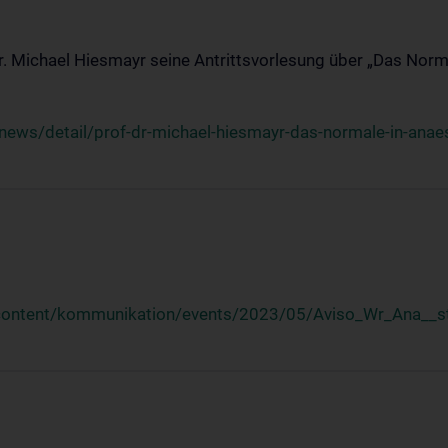
Dr. Michael Hiesmayr seine Antrittsvorlesung über „Das Norm
ews/detail/prof-dr-michael-hiesmayr-das-normale-in-anaes
/content/kommunikation/events/2023/05/Aviso_Wr_Ana__st