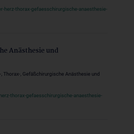
r-herz-thorax-gefaesschirurgische-anaesthesie-
che Anästhesie und
z-, Thorax-, Gefäßchirurgische Anästhesie und
herz-thorax-gefaesschirurgische-anaesthesie-