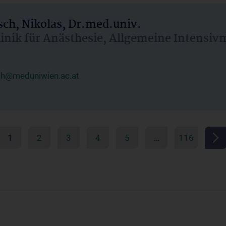
ch, Nikolas, Dr.med.univ.
linik für Anästhesie, Allgemeine Intensi
ch@meduniwien.ac.at
1
2
3
4
5
…
116