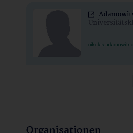
Adamowits
Universitätsk
nikolas.adamowits
Organisationen