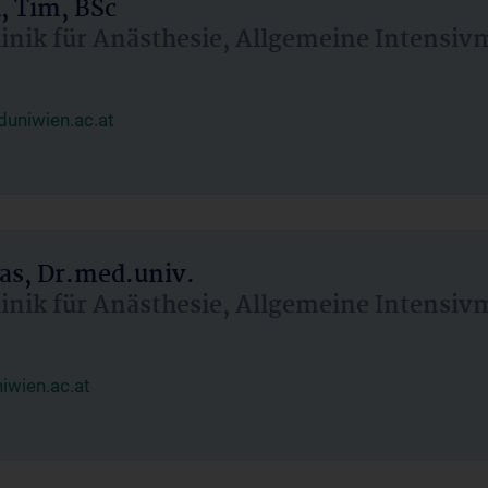
, Tim, BSc
linik für Anästhesie, Allgemeine Intensi
uniwien.ac.at
as, Dr.med.univ.
linik für Anästhesie, Allgemeine Intensi
wien.ac.at